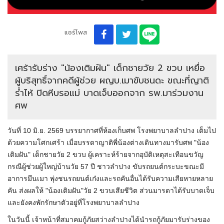
แชร์โพส
เศร้ารับร่าง "น้องเติมฝัน" เด็กชายวัย 2 ขวบ เหยื่อ
ผู้บริสุทธิ์จากคดีผู้ช่วย ผญบ.เมาขับชนดะ ขณะที่ญาติ
ร่ำไห้ ปิดหีบรอแม่ บาดเจ็บออกจาก รพ.มาร่วมงาน
ศพ
วันที่ 10 มิ.ย. 2569 บรรยากาศที่ห้องเก็บศพ โรงพยาบาลลำปาง เต็มไป
ด้วยความโศกเศร้า เมื่อบรรดาญาติพี่น้องต่างเดินทางมารับศพ "น้อง
เติมฝัน" เด็กชายวัย 2 ขวบ ผู้เคราะห์ร้ายจากอุบัติเหตุสะเทือนขวัญ
กรณีผู้ช่วยผู้ใหญ่บ้านวัย 57 ปี ชาวลำปาง ขับรถยนต์กระบะขณะมี
อาการมึนเมา พุ่งชนรถยนต์เก๋งและรถคันอื่นได้รับความเสียหายหลาย
คัน ส่งผลให้ "น้องเติมฝัน"วัย 2 ขวบเสียชีวิต ส่วนมารดาได้รับบาดเจ็บ
และยังคงพักรักษาตัวอยู่ที่โรงพยาบาลลำปาง
ในวันนี้ เจ้าหน้าที่สมาคมกู้ภัยสว่างลำปางได้นำรถกู้ภัยมารับร่างของ