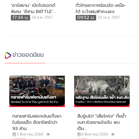
‘อาร์สยาม’ เปิดโปรเจกต์
ทั่วไทยอากาศร้อนจัด เหนือ-
พิเศษ ‘อีสาน BATTLE’...
ใต้ ระวังฝนฟ้าคะนอง
17:34 น.
09:52 น.
29 ส.ค. 2567
20 เม.ย. 2567
ข่าวยอดนิยม
ทลายฟาร์มฟอกเงินแก๊งยา
สืบรู้แล้ว! "เสือโคร่ง" ที่ขย้ำ
ในร้อยเอ็ด ยึดทรัพย์กว่า
จนท.ห้วยขาแข้งดับ พบ
93 ล้าน
เป็น...
5 สิงหาคม 2569
6 สิงหาคม 2569