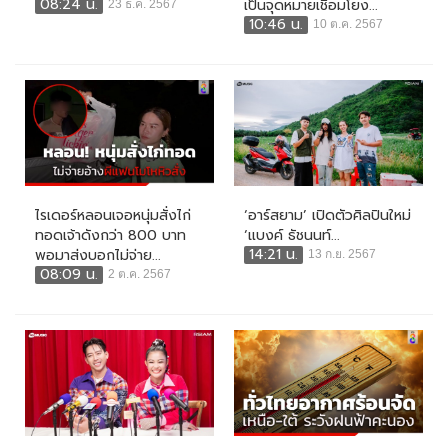
08:24 น.
เป็นจุดหมายเชื่อมโยง...
23 ธ.ค. 2567
10:46 น.
10 ต.ค. 2567
ไรเดอร์หลอนเจอหนุ่มสั่งไก่
‘อาร์สยาม’ เปิดตัวศิลปินใหม่
ทอดเจ้าดังกว่า 800 บาท
‘แบงค์ ธัชนนท์...
14:21 น.
พอมาส่งบอกไม่จ่าย...
13 ก.ย. 2567
08:09 น.
2 ต.ค. 2567