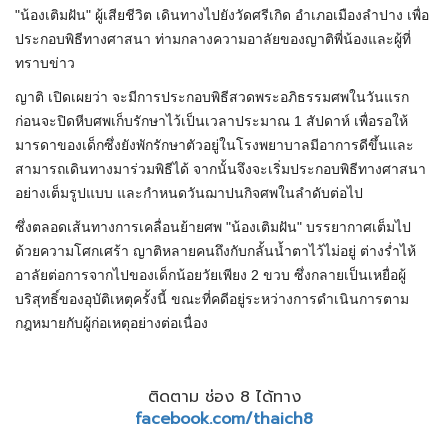
"น้องเติมฝัน" ผู้เสียชีวิต เดินทางไปยังวัดศรีเกิด อำเภอเมืองลำปาง เพื่อ
ประกอบพิธีทางศาสนา ท่ามกลางความอาลัยของญาติพี่น้องและผู้ที่
ทราบข่าว
ญาติ เปิดเผยว่า จะมีการประกอบพิธีสวดพระอภิธรรมศพในวันแรก
ก่อนจะปิดหีบศพเก็บรักษาไว้เป็นเวลาประมาณ 1 สัปดาห์ เพื่อรอให้
มารดาของเด็กซึ่งยังพักรักษาตัวอยู่ในโรงพยาบาลมีอาการดีขึ้นและ
สามารถเดินทางมาร่วมพิธีได้ จากนั้นจึงจะเริ่มประกอบพิธีทางศาสนา
อย่างเต็มรูปแบบ และกำหนดวันฌาปนกิจศพในลำดับต่อไป
ซึ่งตลอดเส้นทางการเคลื่อนย้ายศพ "น้องเติมฝัน" บรรยากาศเต็มไป
ด้วยความโศกเศร้า ญาติหลายคนถึงกับกลั้นน้ำตาไว้ไม่อยู่ ต่างร่ำไห้
อาลัยต่อการจากไปของเด็กน้อยวัยเพียง 2 ขวบ ซึ่งกลายเป็นเหยื่อผู้
บริสุทธิ์ของอุบัติเหตุครั้งนี้ ขณะที่คดีอยู่ระหว่างการดำเนินการตาม
กฎหมายกับผู้ก่อเหตุอย่างต่อเนื่อง
ติดตาม ช่อง 8 ได้ทาง
facebook.com/thaich8