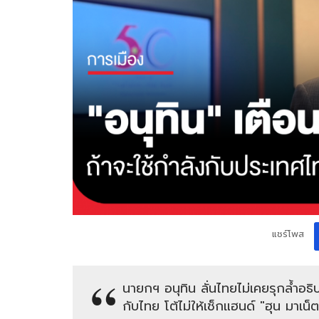
แชร์โพส
นายกฯ อนุทิน ลั่นไทยไม่เคยรุกล้ำอธิป
กับไทย โต้ไม่ให้เช็กแฮนด์ "ฮุน มาเน็