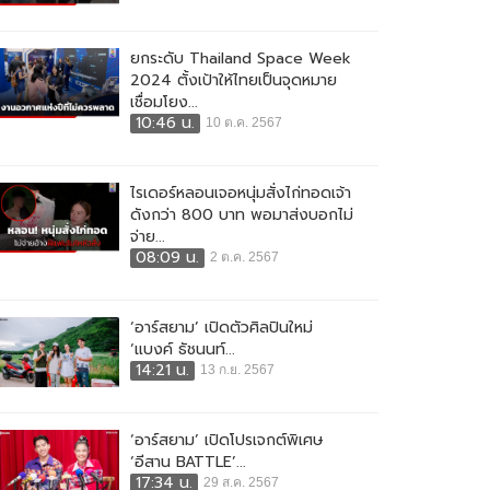
ยกระดับ Thailand Space Week
2024 ตั้งเป้าให้ไทยเป็นจุดหมาย
เชื่อมโยง...
10:46 น.
10 ต.ค. 2567
ไรเดอร์หลอนเจอหนุ่มสั่งไก่ทอดเจ้า
ดังกว่า 800 บาท พอมาส่งบอกไม่
จ่าย...
08:09 น.
2 ต.ค. 2567
‘อาร์สยาม’ เปิดตัวศิลปินใหม่
‘แบงค์ ธัชนนท์...
14:21 น.
13 ก.ย. 2567
‘อาร์สยาม’ เปิดโปรเจกต์พิเศษ
‘อีสาน BATTLE’...
17:34 น.
29 ส.ค. 2567