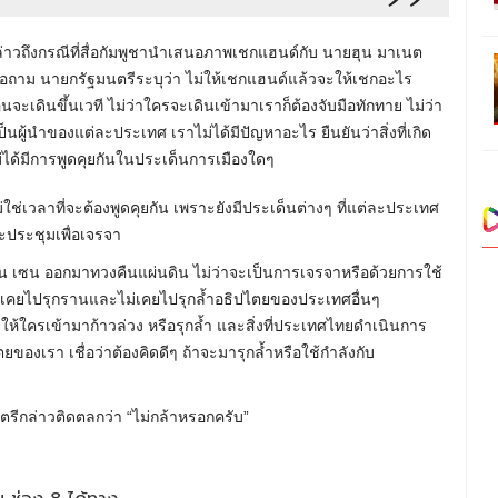
กล่าวถึงกรณีที่สื่อกัมพูชานำเสนอภาพเชกแฮนด์กับ นายฮุน มาเนต
ื่อถาม นายกรัฐมนตรีระบุว่า ไม่ให้เชกแฮนด์แล้วจะให้เชกอะไร
นจะเดินขึ้นเวที ไม่ว่าใครจะเดินเข้ามาเราก็ต้องจับมือทักทาย ไม่ว่า
็นผู้นำของแต่ละประเทศ เราไม่ได้มีปัญหาอะไร ยืนยันว่าสิ่งที่เกิด
ไม่ได้มีการพูดคุยกันในประเด็นการเมืองใดๆ
ไม่ใช่เวลาที่จะต้องพูดคุยกัน เพราะยังมีประเด็นต่างๆ ที่แต่ละประเทศ
๊ะประชุมเพื่อเจรจา
ุน เซน ออกมาทวงคืนแผ่นดิน ไม่ว่าจะเป็นการเจรจาหรือด้วยการใช้
่เคยไปรุกรานและไม่เคยไปรุกล้ำอธิปไตยของประเทศอื่นๆ
ให้ใครเข้ามาก้าวล่วง หรือรุกล้ำ และสิ่งที่ประเทศไทยดำเนินการ
ไตยของเรา เชื่อว่าต้องคิดดีๆ ถ้าจะมารุกล้ำหรือใช้กำลังกับ
ัฐมนตรีกล่าวติดตลกว่า “ไม่กล้าหรอกครับ”