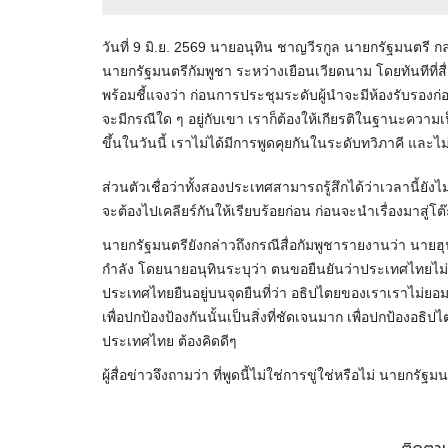
วันที่ 9 มิ.ย. 2569 นายอนุทิน ชาญวีรกูล นายกรัฐมนตรี 
นายกรัฐมนตรีกัมพูชา ระหว่างเยือนเวียดนาม โดยทันทีที่ส
พร้อมชี้แจงว่า ก่อนการประชุมระดับผู้นำจะมีห้องรับรองก่อ
จะมีกรณีใด ๆ อยู่กับเขา เราก็ต้องให้เกียรติในฐานะความเป
ขึ้นในวันนี้ เราไม่ได้มีการพูดคุยกันในระดับทวิภาคี และ
ส่วนตัวเชื่อว่าทั้งสองประเทศสามารถรู้สึกได้ว่าเวลานี้ยัง
จะต้องไปเคลียร์กันให้เรียบร้อยก่อน ก่อนจะนำเรื่องมาสู่โต
นายกรัฐมนตรียังกล่าวถึงกรณีสื่อกัมพูชารายงานว่า นายฮ
กำลัง โดยนายอนุทินระบุว่า ตนขอยืนยันว่าประเทศไทยไม
ประเทศไทยยืนอยู่บนจุดยืนที่ว่า อธิปไตยของเราเราไม่ยอม
เพื่อปกป้องป้องกันนั้นเป็นสิ่งที่ชัดเจนมาก เพื่อปกป้องอธิป
ประเทศไทย ต้องคิดดีๆ
ผู้สื่อข่าวจึงถามว่า ที่พูดนี้ไม่ใช่การขู่ใช่หรือไม่ นายกร