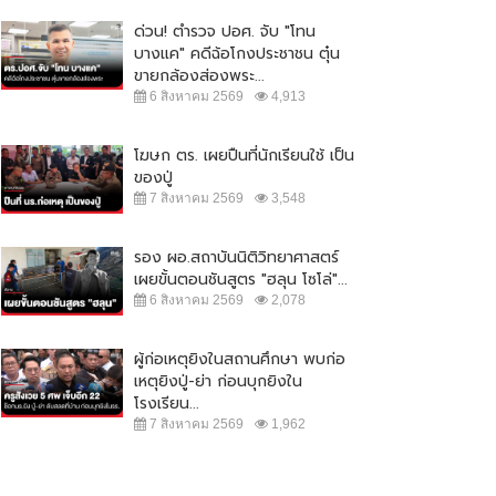
ด่วน! ตำรวจ ปอศ. จับ "โทน
บางแค" คดีฉ้อโกงประชาชน ตุ๋น
ขายกล้องส่องพระ...
6 สิงหาคม 2569
4,913
โฆษก ตร. เผยปืนที่นักเรียนใช้ เป็น
ของปู่
7 สิงหาคม 2569
3,548
รอง ผอ.สถาบันนิติวิทยาศาสตร์
เผยขั้นตอนชันสูตร "ฮลุน โซโล่"...
6 สิงหาคม 2569
2,078
ผู้ก่อเหตุยิงในสถานศึกษา พบก่อ
เหตุยิงปู่-ย่า ก่อนบุกยิงใน
ุพร" ปลุกมวลชน ออกมาชุมนุม
ข้ามแดนไทย-ลาวคึกคัก! "จุรินทร์" ชง
โรงเรียน...
 23 ส.ค. เคานต์ดาวน์ ไล่...
ต่อเปิดเพิ่มอีก 5 ด่าน...
7 สิงหาคม 2569
1,962
1 สิงหาคม 2565
20,630
16 มิถุนายน 2565
12,996