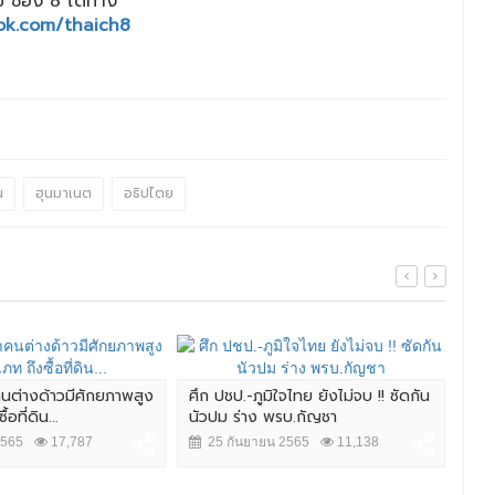
 ช่อง 8 ได้ทาง
ok.com/thaich8
น
ฮุนมาเนต
อธิปไตย
ำคนต่างด้าวมีศักยภาพสูง
ศึก ปชป.-ภูมิใจไทย ยังไม่จบ !! ซัดกัน
"จต
อที่ดิน...
นัวปม ร่าง พรบ.กัญชา
ใหญ่
2565
17,787
25 กันยายน 2565
11,138
2