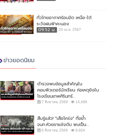
ทั่วไทยอากาศร้อนจัด เหนือ-ใต้
ระวังฝนฟ้าคะนอง
09:52 น.
20 เม.ย. 2567
ข่าวยอดนิยม
ตำรวจพบข้อมูลสำคัญใน
คอมพิวเตอร์นักเรียน ก่อเหตุยิงใน
โรงเรียนเทพศิรินทร์...
7 สิงหาคม 2569
14,488
สืบรู้แล้ว! "เสือโคร่ง" ที่ขย้ำ
จนท.ห้วยขาแข้งดับ พบเป็น...
6 สิงหาคม 2569
8,604