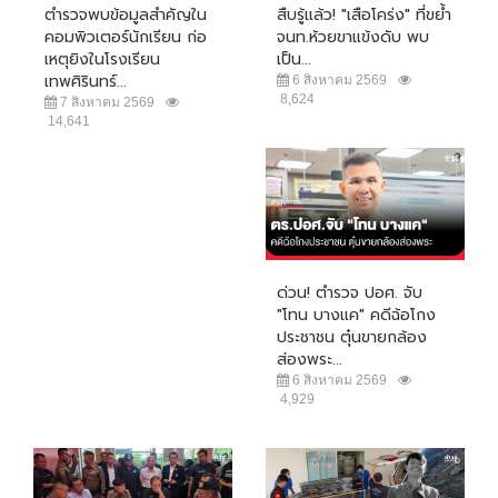
ตำรวจพบข้อมูลสำคัญใน
สืบรู้แล้ว! "เสือโคร่ง" ที่ขย้ำ
คอมพิวเตอร์นักเรียน ก่อ
จนท.ห้วยขาแข้งดับ พบ
เหตุยิงในโรงเรียน
เป็น...
เทพศิรินทร์...
6 สิงหาคม 2569
8,624
7 สิงหาคม 2569
14,641
ด่วน! ตำรวจ ปอศ. จับ
"โทน บางแค" คดีฉ้อโกง
ประชาชน ตุ๋นขายกล้อง
ส่องพระ...
6 สิงหาคม 2569
4,929