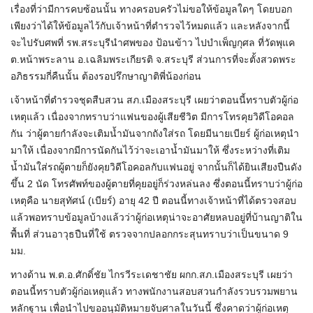
เรื่องที่ว่ามีการคบซ้อนนั้น ทางครอบครัวไม่ขอให้ข้อมูลใดๆ โดยบอก
เพียงว่าได้ให้ข้อมูลไว้กับเจ้าหน้าที่ตำรวจไว้หมดแล้ว และหลังจากนี้
จะไปรับศพที่ รพ.สระบุรีนำศพของ ป้อนข้าว ไปบำเพ็ญกุศล ที่วัดพุแค
ต.หน้าพระลาน อ.เฉลิมพระเกียรติ จ.สระบุรี ส่วนการที่จะตั้งสวดพระ
อภิธรรมกี่คืนนั้น ต้องรอปรึกษาญาติพี่น้องก่อน
เจ้าหน้าที่ตำรวจชุดสืบสวน สภ.เมืองสระบุรี เผยว่าตอนนี้ทราบตัวผู้ก่อ
เหตุแล้ว เนื่องจากทราบว่าแฟนของผู้เสียชีวิต มีการโทรคุยวิดีโอคอล
กัน ว่าผู้ตายกำลังจะเติมน้ำมันจากถังใส่รถ โดยมีนายเบียร์ ผู้ก่อเหตุนำ
มาให้ เนื่องจากมีการนัดกันไว้ว่าจะเอาน้ำมันมาให้ ซึ่งระหว่างที่เติม
น้ำมันใส่รถผู้ตายก็ยังคุยวิดีโอคอลกับแฟนอยู่ จากนั้นก็ได้ยินเสียงปืนดัง
ขึ้น 2 นัด โทรศัพท์ของผู้ตายที่คุยอยู่ก็ร่วงหล่นลง ซึ่งตอนนี้ทราบว่าผู้ก่อ
เหตุคือ นายสุทัศน์ (เบียร์) อายุ 42 ปี ตอนนี้ทางเจ้าหน้าที่ได้ตรวจสอบ
แล้วพอทราบข้อมูลบ้างแล้วว่าผู้ก่อเหตุน่าจะอาศัยหลบอยู่ที่บ้านญาติใน
พื้นที่ ส่วนอาวุธปืนที่ใช้ ตรวจจากปลอกกระสุนทราบว่าเป็นขนาด 9
มม.
ทางด้าน พ.ต.อ.ศักดิ์ชัย ไกรวีระเดชาชัย ผกก.สภ.เมืองสระบุรี เผยว่า
ตอนนี้ทราบตัวผู้ก่อเหตุแล้ว ทางพนักงานสอบสวนกำลังรวบรวมพยาน
หลักฐาน เพื่อนำไปขออนุมัติหมายจับศาลในวันนี้ ซึ่งคาดว่าผู้ก่อเหตุ