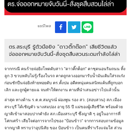
แชร์โพส
ตร.สระบุรี รู้ตัวมือยิง "ดาวติ๊กต๊อก" เสียชีวิตแล้ว
จ่อออกหมายจับวันนี้-สั่งชุดสืบสวนระดมกำลังไล่ล่า
จากกรณี คนร้ายจ่อยิงโหดดับสาว "ดาวติ๊กต็อก" คาชุดนอนริมถนน ทิ้ง
ลูก 3 ขวบหลับไม่รู้เรื่องในรถ คาดถูกลวงออกมารับน้ำมันเติมใส่รถเก๋ง
ก่อนชักปืนจ่อยิงท้ายทอยดับ ตร.ตั้งปม อดีตหนุ่มคนสนิทแค้นที่ถูกบอก
เลิก และถูกผู้ตายแฉ จนทำให้ตกงาน ตามที่นำเสนอข่าวไปแล้วนั้น
ล่าสุด ทางด้าน ร.ต.ต.สมบูรณ์ ผ่องพูน รอง สว. (สอบสวน) สภ.เมือง
สระบุรี ได้เชิญตัว นางสมปอง อายุ 55 ปี แม่ของผู้เสียชีวิต พร้อมด้วย
ญาติเข้ามาสอบปากคำยัง สภ.เมืองสระบุรี ซึ่งญาติ ๆ อยู่ในอาการที่
โศกเศร้า เสียใจต่อการจากไปของ "ป้อนข้าว" จากการสอบถามข้อมูล
จากญาติ ทราบว่าอุปนิสัย ของ ป้อนข้าว เป็นคนที่ร่าเริงแจ่มใส ส่วน