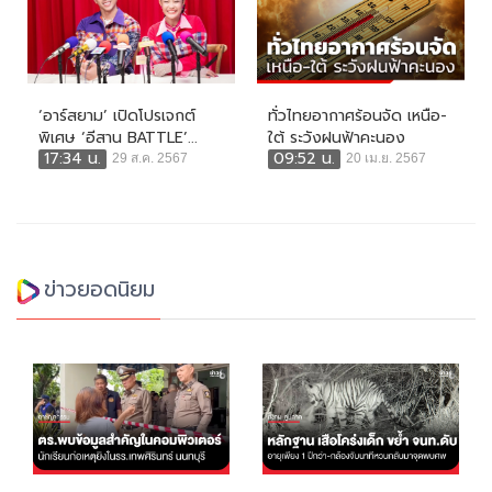
‘อาร์สยาม’ เปิดโปรเจกต์
ทั่วไทยอากาศร้อนจัด เหนือ-
พิเศษ ‘อีสาน BATTLE’...
ใต้ ระวังฝนฟ้าคะนอง
17:34 น.
09:52 น.
29 ส.ค. 2567
20 เม.ย. 2567
ข่าวยอดนิยม