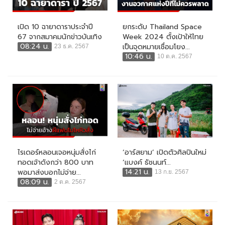
เปิด 10 ฉายาดาราประจำปี
ยกระดับ Thailand Space
67 จากสมาคมนักข่าวบันเทิง
Week 2024 ตั้งเป้าให้ไทย
08:24 น.
เป็นจุดหมายเชื่อมโยง...
23 ธ.ค. 2567
10:46 น.
10 ต.ค. 2567
ไรเดอร์หลอนเจอหนุ่มสั่งไก่
‘อาร์สยาม’ เปิดตัวศิลปินใหม่
ทอดเจ้าดังกว่า 800 บาท
‘แบงค์ ธัชนนท์...
14:21 น.
พอมาส่งบอกไม่จ่าย...
13 ก.ย. 2567
08:09 น.
2 ต.ค. 2567