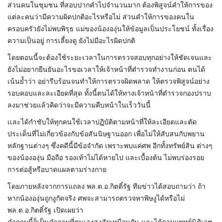
ส่วนคนในชุมชน ที่สอบปากคำไปจำนวนมาก ต้องพิสูจน์คำให้การของ
แต่ละคนว่ามีความผิดปกติอะไรหรือไม่ ส่วนคำให้การของคนใน
ครอบครัวยังไม่พบพิรุธ แม่ของน้ององุ่นให้ข้อมูลเป็นประโยชน์ ทั้งเรื่อง
ความเป็นอยู่ การเลี้ยงดู ยังไม่มีอะไรผิดปกติ
โดยตอนนี้จะต้องใช้ระยะเวลาในการตรวจสอบทุกอย่างให้ชัดเจนและ
ยังไม่อยากยืนยันอะไรขอเวลาให้เจ้าหน้าที่ตำรวจทำงานก่อน ตนได้
เน้นย้ำว่า อย่ารีบร้อนจนทำให้การตรวจผิดพลาด ให้ตรวจพิสูจน์อย่าง
รอบคอบและละเอียดที่สุด ทั้งนี้ตนได้ให้ทางเจ้าหน้าที่ตำรวจกองปราบ
ลงมาช่วยแล้วคิดว่าจะมีความคืบหน้าในเร็ววันนี้
เเละได้กำชับให้ทุกคนใช้เวลาปฏิบัติตามหน้าที่ให้ละเอียดและตัด
ประเด็นที่ไม่เกี่ยวข้องกับข้อสันนิษฐานออก เพื่อไม่ให้สับสนกับพยาน
หลักฐานต่างๆ ซึ่งคดีนี้มีข้อจำกัด เพราะพบแค่ศพ อีกทั้งทรัพย์สิน ต่างๆ
ของน้ององุ่น มือถือ รองเท้าไม่ได้หายไป และเบื้องต้น ไม่พบร่องรอย
การต่อสู้หรือบาดแผลตามร่างกาย
โดยภายหลังจากการแถลง พล.ต.อ.กิตติ์รัฐ ทีมข่าวได้สอบถามว่า ถ้า
หากน้ององุ่นถูกงูกัดจริง ศพจะสามารถตรวจหาพิษงูได้หรือไม่
พล.ต.อ.กิตติ์รัฐ เปิดเผยว่า