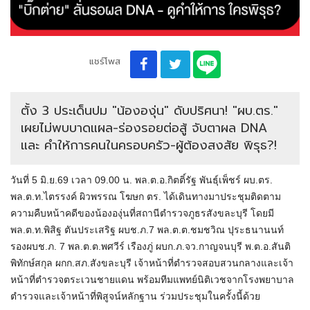
แชร์โพส
ตั้ง 3 ประเด็นปม "น้ององุ่น" ดับปริศนา! "ผบ.ตร."
เผยไม่พบบาดแผล-ร่องรอยต่อสู้ จับตาผล DNA
และ คำให้การคนในครอบครัว-ผู้ต้องสงสัย พิรุธ?!
วันที่ 5 มิ.ย.69 เวลา 09.00 น. พล.ต.อ.กิตติ์รัฐ พันธุ์เพ็ชร์ ผบ.ตร.
พล.ต.ท.ไตรรงค์ ผิวพรรณ โฆษก ตร. ได้เดินทางมาประชุมติดตาม
ความคืบหน้าคดีของน้ององุ่นที่สถานีตำรวจภูธรสังขละบุรี โดยมี
พล.ต.ท.พิสิฐ ตันประเสริฐ ผบช.ภ.7 พล.ต.ต.ชมชวิณ ปุระธนานนท์
รองผบช.ภ. 7 พล.ต.ต.พศวีร์ เรืองภู่ ผบก.ภ.จว.กาญจนบุรี พ.ต.อ.สันติ
พิทักษ์สกุล ผกก.สภ.สังขละบุรี เจ้าหน้าที่ตำรวจสอบสวนกลางและเจ้า
หน้าที่ตำรวจตระเวนชายแดน พร้อมทีมแพทย์นิติเวชจากโรงพยาบาล
ตำรวจและเจ้าหน้าที่พิสูจน์หลักฐาน ร่วมประชุมในครั้งนี้ด้วย