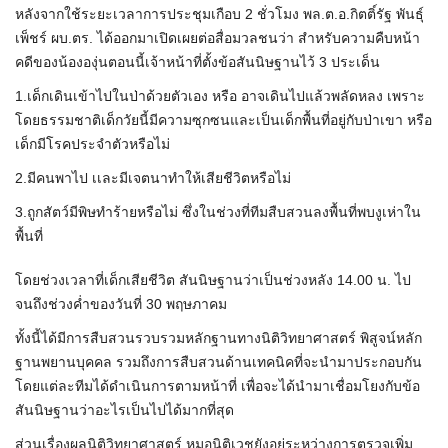
หลังจากใช้ระยะเวลาการประชุมเกือบ 2 ชั่วโมง พล.ต.อ.กิตติ์รัฐ พันธุ์
เพ็ชร์ ผบ.ตร. ได้ออกมาเปิดเผยต่อสื่อมวลชนว่า สำหรับความคืบหน้า
คดีของน้ององุ่นตอนนี้เจ้าหน้าที่ตั้งข้อสันนิษฐานไว้ 3 ประเด็น
1.เด็กเดินเข้าไปในป่าด้วยตัวเอง หรือ อาจเดินไปแล้วพลัดหลง เพราะ
โดยธรรมชาติเด็กวัยนี้มีความซุกซนและเป็นเด็กพื้นที่อยู่กับป่าเขา หรือ
เด็กมีโรคประจำตัวหรือไม่
2.มีคนพาไป เเละมีเจตนาทำให้เสียชีวิตหรือไม่
3.ถูกสัตว์มีพิษทำร้ายหรือไม่ ซึ่งในช่วงที่ทีมสืบสวนลงพื้นที่พบงูเห่าใน
พื้นที่
โดยช่วงเวลาที่เด็กเสียชีวิต สันนิษฐานว่าเป็นช่วงหลัง 14.00 น. ไป
จนถึงช่วงค่ำของวันที่ 30 พฤษภาคม
ทั้งนี้ได้มีการสืบสวนรวบรวมหลักฐานทางนิติวิทยาศาสตร์ พิสูจน์หลัก
ฐานพยานบุคคล รวมถึงการสืบสวนด้านเทคนิคที่จะนำมาประกอบกัน
โดยแต่ละทีมได้ดำเนินการตามหน้าที่ เพื่อจะได้นำมาเชื่อมโยงกับข้อ
สันนิษฐานว่าอะไรเป็นไปได้มากที่สุด
ส่วนเรื่องผลนิติวิทยาศาสตร์ หมอนิติเวชยังอยู่ระหว่างการตรวจเพิ่ม