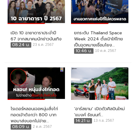
เปิด 10 ฉายาดาราประจำปี
ยกระดับ Thailand Space
67 จากสมาคมนักข่าวบันเทิง
Week 2024 ตั้งเป้าให้ไทย
08:24 น.
เป็นจุดหมายเชื่อมโยง...
23 ธ.ค. 2567
10:46 น.
10 ต.ค. 2567
ไรเดอร์หลอนเจอหนุ่มสั่งไก่
‘อาร์สยาม’ เปิดตัวศิลปินใหม่
ทอดเจ้าดังกว่า 800 บาท
‘แบงค์ ธัชนนท์...
14:21 น.
พอมาส่งบอกไม่จ่าย...
13 ก.ย. 2567
08:09 น.
2 ต.ค. 2567