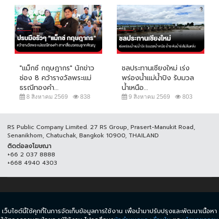
"แม็กซ์ กฤษฎากร" นักข่าว
ชลประทานเชียงใหม่ เร่ง
ช่อง 8 คว้ารางวัลพระแม่
พร่องน้ำแม่น้ำปิง รับมวล
ธรณีทองคำ...
น้ำเหนือ...
8 สิงหาคม 2569
838
9 สิงหาคม 2569
803
RS Public Company Limited. 27 RS Group, Prasert-Manukit Road,
Senanikhom, Chatuchak, Bangkok 10900, THAILAND
ติดต่อลงโฆษณา
+66 2 037 8888
+668 4940 4303
© COPYRIGHT 2017 THAICH8.COM, ALL RIGHT RESERVED.
เว็บไซต์นี้ใช้คุกกี้ในการจัดเก็บข้อมูลการใช้งาน เพื่อนำมาปรับปรุงและพัฒนาเนื้อหา
ข้อกำหนดและเงื่อนไข
นโยบายความเป็นส่วนตัว