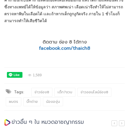
คำถามนี้ก็เป็นคำถามที่ตนเองสงสัยเหมือนกัน และได้ถามแพทย์นิติเวช
ซึ่งทางแพทย์ได้ให้ข้อมูลว่า สภาพศพเน่า เลือดเน่าจึงทำให้ไม่สามารถ
ตรวจหาพิษในเลือดได้ เเละถ้าหากเด็กถูกงูกัดจริง ภายใน 1 ชั่วโมงก็
สามารถทำให้เสียชีวิตได้
ติดตาม ช่อง 8 ได้ทาง
facebook.com/thaich8
1,589
Tags:
ข่าวช่อง8
เด็ก7ขวบ
ข่าวออนไลน์ช่อง8
ผบตร
บิ๊กต่าย
น้ององุ่น
ข่าวอื่น ๆ ใน หมวดอาชญากรรม