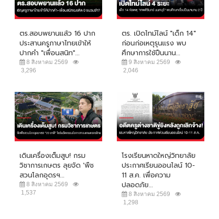
ตร.สอบพยานแล้ว 16 ปาก
ตร. เปิดไทม์ไลน์ "เด็ก 14"
ประสานครูภาษาไทยเข้าให้
ก่อนก่อเหตุรุนแรง พบ
ปากคำ "เพื่อนสนิท"...
ศึกษาการใช้ปืนนาน...
8 สิงหาคม 2569
9 สิงหาคม 2569
3,296
2,046
เดินเครื่องเต็มสูบ! กรม
โรงเรียนหาดใหญ่วิทยาลัย
วิชาการเกษตร ลุยจัด 'พืช
ประกาศเรียนออนไลน์ 10-
สวนโลกอุดรฯ...
11 ส.ค. เพื่อความ
ปลอดภัย...
8 สิงหาคม 2569
1,537
8 สิงหาคม 2569
1,298