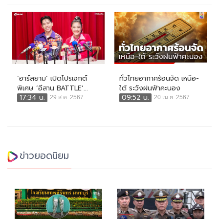
‘อาร์สยาม’ เปิดโปรเจกต์
ทั่วไทยอากาศร้อนจัด เหนือ-
พิเศษ ‘อีสาน BATTLE’...
ใต้ ระวังฝนฟ้าคะนอง
17:34 น.
09:52 น.
29 ส.ค. 2567
20 เม.ย. 2567
ข่าวยอดนิยม