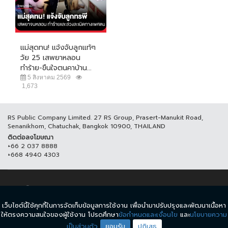
แม่สุดทน! แจ้งจับลูกแท้ๆ
วัย 25 เสพยาหลอน
ทำร้าย-ขืนใจตนคาบ้าน...
5 สิงหาคม 2569
1,673
RS Public Company Limited. 27 RS Group, Prasert-Manukit Road,
Senanikhom, Chatuchak, Bangkok 10900, THAILAND
ติดต่อลงโฆษณา
+66 2 037 8888
+668 4940 4303
© COPYRIGHT 2017 THAICH8.COM, ALL RIGHT RESERVED.
เว็บไซต์นี้ใช้คุกกี้ในการจัดเก็บข้อมูลการใช้งาน เพื่อนำมาปรับปรุงและพัฒนาเนื้อหา
ข้อกำหนดและเงื่อนไข
นโยบายความเป็นส่วนตัว
ให้ตรงความสนใจของผู้ใช้งาน โปรดศึกษา
ข้อกำหนดและเงื่อนไข
และ
นโยบายความ
เป็นส่วนตัว
ยอมรับ
ปฏิเสธ