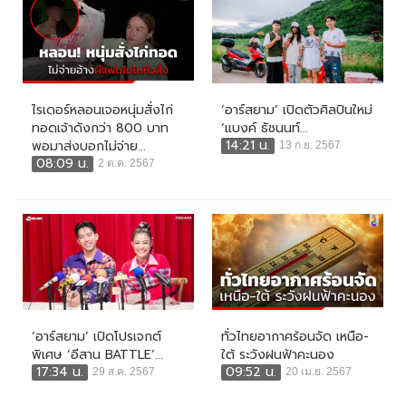
ไรเดอร์หลอนเจอหนุ่มสั่งไก่
‘อาร์สยาม’ เปิดตัวศิลปินใหม่
ทอดเจ้าดังกว่า 800 บาท
‘แบงค์ ธัชนนท์...
14:21 น.
พอมาส่งบอกไม่จ่าย...
13 ก.ย. 2567
08:09 น.
2 ต.ค. 2567
‘อาร์สยาม’ เปิดโปรเจกต์
ทั่วไทยอากาศร้อนจัด เหนือ-
พิเศษ ‘อีสาน BATTLE’...
ใต้ ระวังฝนฟ้าคะนอง
17:34 น.
09:52 น.
29 ส.ค. 2567
20 เม.ย. 2567