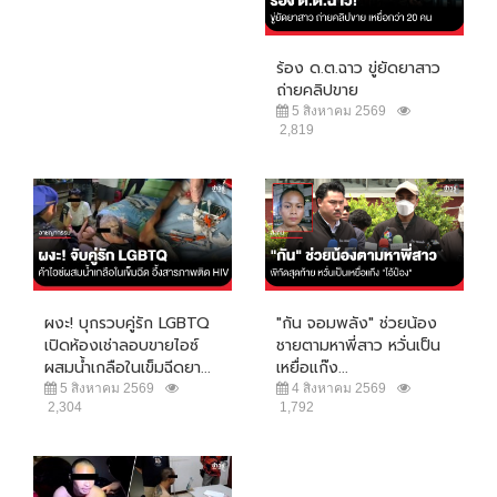
ร้อง ด.ต.ฉาว ขู่ยัดยาสาว
ถ่ายคลิปขาย
5 สิงหาคม 2569
2,819
ผงะ! บุกรวบคู่รัก LGBTQ
"กัน จอมพลัง" ช่วยน้อง
เปิดห้องเช่าลอบขายไอซ์
ชายตามหาพี่สาว หวั่นเป็น
ผสมน้ำเกลือในเข็มฉีดยา...
เหยื่อแก๊ง...
5 สิงหาคม 2569
4 สิงหาคม 2569
2,304
1,792