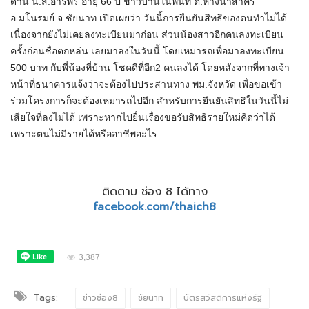
ด้าน น.ส.อารีพร อายุ 66 ปี ชาวบ้านในพื้นที่ ต.หางน้ำสาคร
อ.มโนรมย์ จ.ชัยนาท เปิดเผยว่า วันนี้การยืนยันสิทธิของตนทำไม่ได้
เนื่องจากยังไม่เคยลงทะเบียนมาก่อน ส่วนน้องสาวอีกคนลงทะเบียน
ครั้งก่อนชื่อตกหล่น เลยมาลงในวันนี้ โดยเหมารถเพื่อมาลงทะเบียน
500 บาท กับพี่น้องที่บ้าน โชคดีที่อีก2 คนลงได้ โดยหลังจากที่ทางเจ้า
หน้าที่ธนาคารแจ้งว่าจะต้องไปประสานทาง พม.จังหวัด เพื่อขอเข้า
ร่วมโครงการก็จะต้องเหมารถไปอีก สำหรับการยืนยันสิทธิในวันนี้ไม่
เสียใจที่ลงไม่ได้ เพราะหากไปยื่นเรื่องขอรับสิทธิรายใหม่คิดว่าได้
เพราะตนไม่มีรายได้หรืออาชีพอะไร
ติดตาม ช่อง 8 ได้ทาง
facebook.com/thaich8
3,387
Tags:
ข่าวช่อง8
ชัยนาท
บัตรสวัสดิการแห่งรัฐ