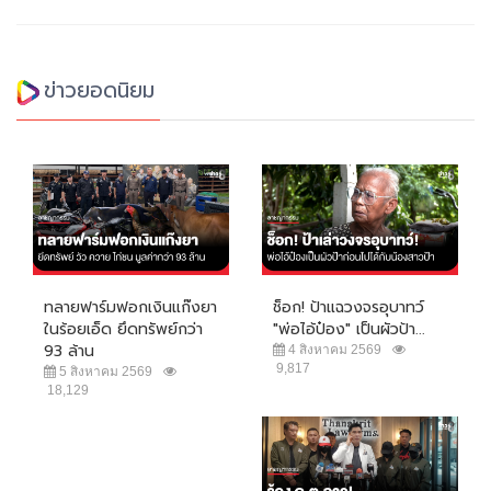
ข่าวยอดนิยม
ทลายฟาร์มฟอกเงินแก๊งยา
ช็อก! ป้าแฉวงจรอุบาทว์
ในร้อยเอ็ด ยึดทรัพย์กว่า
"พ่อไอ้ป๋อง" เป็นผัวป้า...
93 ล้าน
4 สิงหาคม 2569
9,817
5 สิงหาคม 2569
18,129