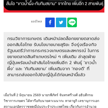
แชร์โพส
กรมวิชาการเกษตร เดินหน้าปลดล็อกขยายตลาดส่ง
ออกส้มโอไทย รับนโยบายนายสุริยะ จึงรุ่งเรืองกิจ
รัฐมนตรีว่าการกระทรวงเกษตรและสหกรณ์ ในการ
ขยายตลาดสินค้าเกษตรใหม่ ๆ เพิ่มเติม ล่าสุดฝ่าย
ญี่ปุ่นพร้อมนำเข้าส้มโอไทยเพิ่มอีก 2 พันธุ์ ‘ขาวน้ำ
ผึ้ง’ และ ‘ทับทิมสยาม’ เพิ่มเติมจาก ‘ทองดี’ ที่
สามารถส่งออกไปยังญี่ปุ่นได้ก่อนหน้านี้แล้ว
เมื่อวันที่ 2 มิถุนายน 2569 นายรพีภัทร์ จันทรศรีวงศ์ อธิบดีกรม
วิชาการเกษตร ได้หารือกับนายคาเนนากะ ทาดายูกิ เลขานุการเอก
สถานเอกอัครราชทูตญี่ปุ่นประจำประเทศไทย เกี่ยวกับการอำนวย