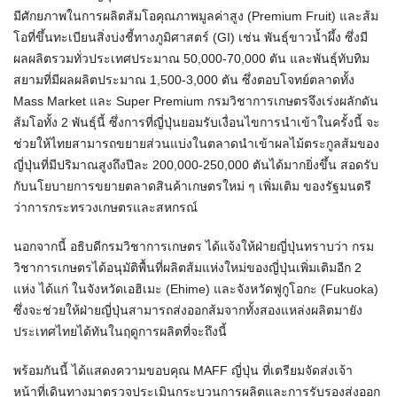
มีศักยภาพในการผลิตส้มโอคุณภาพมูลค่าสูง (Premium Fruit) และส้ม
โอที่ขึ้นทะเบียนสิ่งบ่งชี้ทางภูมิศาสตร์ (GI) เช่น พันธุ์ขาวน้ำผึ้ง ซึ่งมี
ผลผลิตรวมทั่วประเทศประมาณ 50,000-70,000 ตัน และพันธุ์ทับทิม
สยามที่มีผลผลิตประมาณ 1,500-3,000 ตัน ซึ่งตอบโจทย์ตลาดทั้ง
Mass Market และ Super Premium กรมวิชาการเกษตรจึงเร่งผลักดัน
ส้มโอทั้ง 2 พันธุ์นี้ ซึ่งการที่ญี่ปุ่นยอมรับเงื่อนไขการนำเข้าในครั้งนี้ จะ
ช่วยให้ไทยสามารถขยายส่วนแบ่งในตลาดนำเข้าผลไม้ตระกูลส้มของ
ญี่ปุ่นที่มีปริมาณสูงถึงปีละ 200,000-250,000 ตันได้มากยิ่งขึ้น สอดรับ
กับนโยบายการขยายตลาดสินค้าเกษตรใหม่ ๆ เพิ่มเติม ของรัฐมนตรี
ว่าการกระทรวงเกษตรและสหกรณ์
นอกจากนี้ อธิบดีกรมวิชาการเกษตร ได้แจ้งให้ฝ่ายญี่ปุ่นทราบว่า กรม
วิชาการเกษตรได้อนุมัติพื้นที่ผลิตส้มแห่งใหม่ของญี่ปุ่นเพิ่มเติมอีก 2
แห่ง ได้แก่ ในจังหวัดเอฮิเมะ (Ehime) และจังหวัดฟูกูโอกะ (Fukuoka)
ซึ่งจะช่วยให้ฝ่ายญี่ปุ่นสามารถส่งออกส้มจากทั้งสองแหล่งผลิตมายัง
ประเทศไทยได้ทันในฤดูการผลิตที่จะถึงนี้
พร้อมกันนี้ ได้แสดงความขอบคุณ MAFF ญี่ปุ่น ที่เตรียมจัดส่งเจ้า
หน้าที่เดินทางมาตรวจประเมินกระบวนการผลิตและการรับรองส่งออก