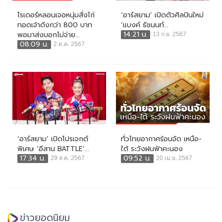
ไรเดอร์หลอนเจอหนุ่มสั่งไก่
‘อาร์สยาม’ เปิดตัวศิลปินใหม่
ทอดเจ้าดังกว่า 800 บาท
‘แบงค์ ธัชนนท์...
14:21 น.
พอมาส่งบอกไม่จ่าย...
13 ก.ย. 2567
08:09 น.
2 ต.ค. 2567
‘อาร์สยาม’ เปิดโปรเจกต์
ทั่วไทยอากาศร้อนจัด เหนือ-
พิเศษ ‘อีสาน BATTLE’...
ใต้ ระวังฝนฟ้าคะนอง
17:34 น.
09:52 น.
29 ส.ค. 2567
20 เม.ย. 2567
ข่าวยอดนิยม