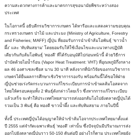
ความสะดวกทางการค้าและมาตรการสุขอนามัยพืชระหว่างสอง
ประเทศ
ในโอกาสนี้ อธิบดีกรมวิชาการเกษตร ได้หารือและแสดงความขอบคุณ
กระทรวงเกษตร ป่าไม้ และประมง (Ministry of Agriculture, Forestry
and Fisheries; MAFF) ญี่ปุ่น ที่ยอมรับการนำเข้าส้มโอพันธุ์ ‘ขาวน้ำ
ผึ้ง’ และ ‘ทับทิมสยาม’ โดยยอมรับให้ใช้เงื่อนไขและแนวทางปฏิบัติ
เดียวกันกับส้มโอพันธุ์ ‘ทองดี’ ที่ได้รับอนุมัติไปก่อนหน้านี้ ด้วยวิธีการ
บำบัดด้วยไอน้ำร้อน (Vapor Heat Treatment: VHT) ที่อุณหภูมิกึ่งกลาง
ผล 46 องศาเซลเซียส นาน 30 นาที หลังจากที่นักวิจัยของกรมวิชาการ
เกษตรได้ยื่นผลการศึกษาเชิงวิชาการรองรับ พร้อมกันนี้ได้ขอให้ฝ่าย
ญี่ปุ่นช่วยเร่งรัดกระบวนการแก้ไขระเบียบการนำเข้าผลส้มโอสดจาก
ไทยให้ครอบคลุมทั้ง 2 พันธุ์ดังกล่าวโดยเร็ว ซึ่งหากการแก้ไขระเบียบ
แล้วเสร็จ จะทำให้ประเทศไทยสามารถส่งออกส้มโอไปยังตลาดญี่ปุ่นได้
รวมเป็น 3 พันธุ์ คือ ทองดี ขาวน้ำผึ้ง และทับทิมสยาม ภายในปีนี้
ทั้งนี้ ประเทศญี่ปุ่นได้อนุญาตให้นำเข้าส้มโอจากประเทศไทยมาตั้งแต่
ปี 2555 แต่จำกัดเฉพาะพันธุ์ ‘ทองดี’ เท่านั้น ซึ่งปัจจุบันมีปริมาณการส่ง
ออกไปยังตลาดญี่ปุ่นราว 50-150 ตันต่อปี อย่างไรก็ตาม ประเทศไทยยัง