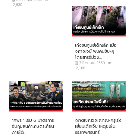
2,930
เก๋งชนศูนย์เด็กเล็ก เมือ
งกาญจน์ พบคนขับ-ผู้
โดยสารฉี่ม่วง...
7 สิงหาคม 2569
2,168
"ศพร." เข้ม 6 มาตรการ
ญาติเชิญวิญญาณ-ครูเร่ง
จับกุมสินค้าเกษตรเถื่อน
เยี่ยมเด็กเจ็บ เหตุยิงใน
ภายใต้...
รร.เทพศิรินทร์...