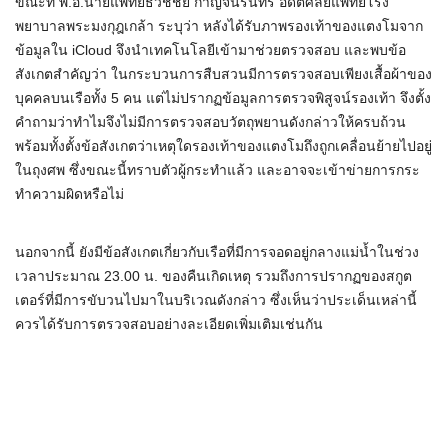
ขณะที่ พ.อ.นายแพทย์ธวัชชัย กาญจนรินทร์ อดีตศัลยแพทย์โรง
พยาบาลพระมงกุฎเกล้า ระบุว่า หลังได้รับภาพรองเท้าของแตงโมจาก
ข้อมูลใน iCloud จึงนำเทคโนโลยีเข้ามาช่วยตรวจสอบ และพบข้อ
สังเกตสำคัญว่า ในกระบวนการสืบสวนมีการตรวจสอบเพียงเสื้อผ้าของ
บุคคลบนเรือทั้ง 5 คน แต่ไม่ปรากฏข้อมูลการตรวจพิสูจน์รองเท้า จึงตั้ง
คำถามว่าทำไมจึงไม่มีการตรวจสอบวัตถุพยานดังกล่าวให้ครบถ้วน
พร้อมทั้งตั้งข้อสังเกตว่าเหตุใดรองเท้าของแตงโมถึงถูกเคลื่อนย้ายไปอยู่
ในถุงศพ ซึ่งขณะนี้ทราบตัวผู้กระทำแล้ว และอาจจะเข้าข่ายการกระ
ทำความผิดหรือไม่
นอกจากนี้ ยังมีข้อสังเกตเกี่ยวกับเรือที่มีการจอดอยู่กลางแม่น้ำในช่วง
เวลาประมาณ 23.00 น. ของคืนเกิดเหตุ รวมถึงการปรากฏของสกูต
เตอร์ที่มีการขับวนไปมาในบริเวณดังกล่าว ซึ่งเห็นว่าประเด็นเหล่านี้
ควรได้รับการตรวจสอบอย่างละเอียดเพิ่มเติมเช่นกัน