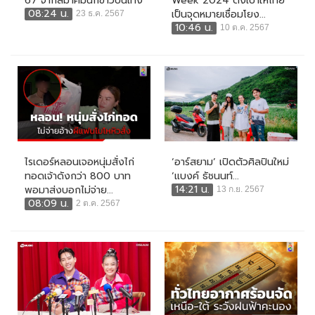
67 จากสมาคมนักข่าวบันเทิง
Week 2024 ตั้งเป้าให้ไทย
08:24 น.
เป็นจุดหมายเชื่อมโยง...
23 ธ.ค. 2567
10:46 น.
10 ต.ค. 2567
ไรเดอร์หลอนเจอหนุ่มสั่งไก่
‘อาร์สยาม’ เปิดตัวศิลปินใหม่
ทอดเจ้าดังกว่า 800 บาท
‘แบงค์ ธัชนนท์...
14:21 น.
พอมาส่งบอกไม่จ่าย...
13 ก.ย. 2567
08:09 น.
2 ต.ค. 2567