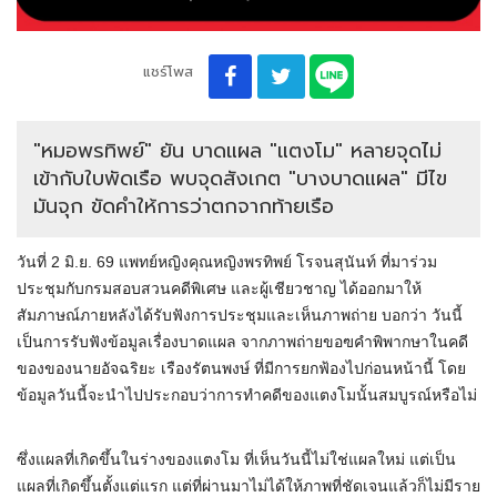
แชร์โพส
"หมอพรทิพย์" ยัน บาดแผล "แตงโม" หลายจุดไม่
เข้ากับใบพัดเรือ พบจุดสังเกต "บางบาดแผล" มีไข
มันจุก ขัดคำให้การว่าตกจากท้ายเรือ
วันที่ 2 มิ.ย. 69 แพทย์หญิงคุณหญิงพรทิพย์ โรจนสุนันท์ ที่มาร่วม
ประชุมกับกรมสอบสวนคดีพิเศษ และผู้เชียวชาญ ได้ออกมาให้
สัมภาษณ์ภายหลังได้รับฟังการประชุมและเห็นภาพถ่าย บอกว่า วันนี้
เป็นการรับฟังข้อมูลเรื่องบาดแผล จากภาพถ่ายขอฃคำพิพากษาในคดี
ของของนายอัจฉริยะ เรืองรัตนพงษ์ ที่มีการยกฟ้องไปก่อนหน้านี้ โดย
ข้อมูลวันนี้จะนำไปประกอบว่าการทำคดีของแตงโมนั้นสมบูรณ์หรือไม่
ซึ่งแผลที่เกิดขึ้นในร่างของแตงโม ที่เห็นวันนี้ไม่ใช่แผลใหม่ แต่เป็น
แผลที่เกิดขึ้นตั้งแต่แรก แต่ที่ผ่านมาไม่ได้ให้ภาพที่ชัดเจนแล้วก็ไม่มีราย