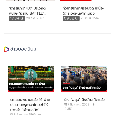
‘อาร์สยาม’ เปิดโปรเจกต์
ทั่วไทยอากาศร้อนจัด เหนือ-
พิเศษ ‘อีสาน BATTLE’...
ใต้ ระวังฝนฟ้าคะนอง
17:34 น.
09:52 น.
29 ส.ค. 2567
20 เม.ย. 2567
ข่าวยอดนิยม
ตร.สอบพยานแล้ว 16 ปาก
ร่าง "ฮลุน" ถึงบ้านเกิดแล้ว
ประสานครูภาษาไทยเข้าให้
7 สิงหาคม 2569
2,351
ปากคำ "เพื่อนสนิท"...
8 สิงหาคม 2569