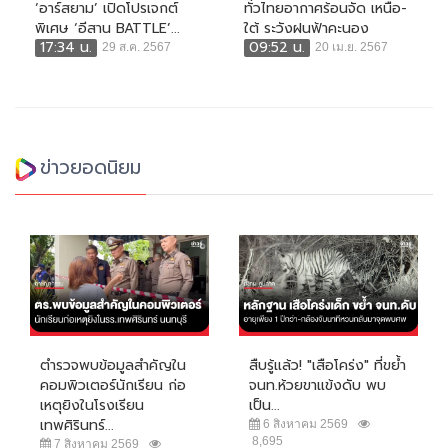
‘อาร์สยาม’ เปิดโปรเจกต์
ทั่วไทยอากาศร้อนจัด เหนือ-
พิเศษ ‘อีสาน BATTLE’...
ใต้ ระวังฝนฟ้าคะนอง
17:34 น.
09:52 น.
29 ส.ค. 2567
20 เม.ย. 2567
ข่าวยอดนิยม
ตำรวจพบข้อมูลสำคัญใน
สืบรู้แล้ว! "เสือโคร่ง" ที่ขย้ำ
คอมพิวเตอร์นักเรียน ก่อ
จนท.ห้วยขาแข้งดับ พบ
เหตุยิงในโรงเรียน
เป็น...
เทพศิรินทร์...
6 สิงหาคม 2569
8,695
7 สิงหาคม 2569