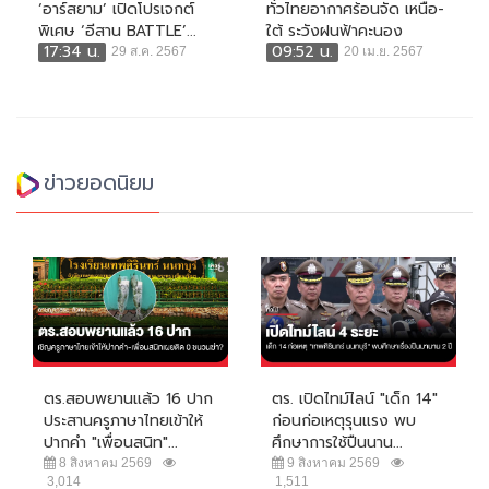
‘อาร์สยาม’ เปิดโปรเจกต์
ทั่วไทยอากาศร้อนจัด เหนือ-
พิเศษ ‘อีสาน BATTLE’...
ใต้ ระวังฝนฟ้าคะนอง
17:34 น.
09:52 น.
29 ส.ค. 2567
20 เม.ย. 2567
ข่าวยอดนิยม
ตร.สอบพยานแล้ว 16 ปาก
ตร. เปิดไทม์ไลน์ "เด็ก 14"
ประสานครูภาษาไทยเข้าให้
ก่อนก่อเหตุรุนแรง พบ
ปากคำ "เพื่อนสนิท"...
ศึกษาการใช้ปืนนาน...
8 สิงหาคม 2569
9 สิงหาคม 2569
3,014
1,511