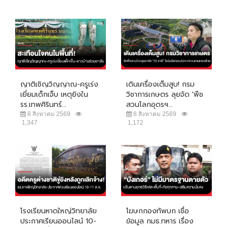
ญาติเชิญวิญญาณ-ครูเร่ง
เดินเครื่องเต็มสูบ! กรม
เยี่ยมเด็กเจ็บ เหตุยิงใน
วิชาการเกษตร ลุยจัด 'พืช
รร.เทพศิรินทร์...
สวนโลกอุดรฯ...
8 สิงหาคม 2569
8 สิงหาคม 2569
1,347
1,172
โรงเรียนหาดใหญ่วิทยาลัย
โฆษกกองทัพบก เชื่อ
ประกาศเรียนออนไลน์ 10-
ข้อมูล กมธ.ทหาร เรื่อง