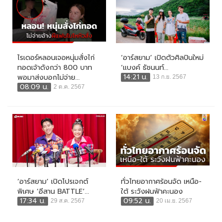
ไรเดอร์หลอนเจอหนุ่มสั่งไก่
‘อาร์สยาม’ เปิดตัวศิลปินใหม่
ทอดเจ้าดังกว่า 800 บาท
‘แบงค์ ธัชนนท์...
14:21 น.
พอมาส่งบอกไม่จ่าย...
13 ก.ย. 2567
08:09 น.
2 ต.ค. 2567
‘อาร์สยาม’ เปิดโปรเจกต์
ทั่วไทยอากาศร้อนจัด เหนือ-
พิเศษ ‘อีสาน BATTLE’...
ใต้ ระวังฝนฟ้าคะนอง
17:34 น.
09:52 น.
29 ส.ค. 2567
20 เม.ย. 2567