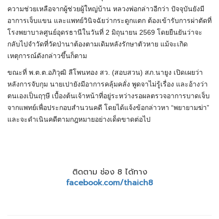
ความช่วยเหลือจากผู้ช่วยผู้ใหญ่บ้าน หลวงพ่อกล่าวอีกว่า ปัจจุบันยังมี
อาการเจ็บแขน และแพทย์วินิจฉัยว่ากระดูกแตก ต้องเข้ารับการผ่าตัดที่
โรงพยาบาลศูนย์อุดรธานีในวันที่ 2 มิถุนายน 2569 โดยยืนยันว่าจะ
กลับไปจำวัดที่วัดป่านาต้องตามเดิมหลังรักษาตัวหาย แม้จะเกิด
เหตุการณ์ดังกล่าวขึ้นก็ตาม
ขณะที่ พ.ต.ต.อภิวุฒิ ลีโพนทอง สว. (สอบสวน) สภ.นายูง เปิดเผยว่า
หลังการจับกุม นายเปายังมีอาการคลุ้มคลั่ง พูดจาไม่รู้เรื่อง และอ้างว่า
ตนเองเป็นฤๅษี เบื้องต้นเจ้าหน้าที่อยู่ระหว่างรอผลตรวจอาการบาดเจ็บ
จากแพทย์เพื่อประกอบสำนวนคดี โดยได้แจ้งข้อกล่าวหา “พยายามฆ่า”
และจะดำเนินคดีตามกฎหมายอย่างเด็ดขาดต่อไป
ติดตาม ช่อง 8 ได้ทาง
facebook.com/thaich8