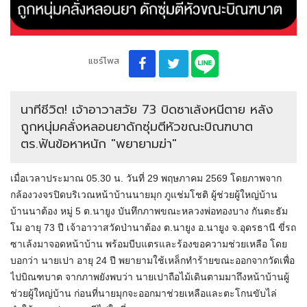
แชร์โพส
นาทีชีวิต! เจ้าอาวาสวัย 73 บิดซาเล้งหนีตาย หลัง
ถูกหนุ่มคลั่งหลอนยาดักซุ่มตีหัวขณะบิณฑบาต
ตร.ฟันข้อหาหนัก "พยายามฆ่า"
เมื่อเวลาประมาณ 05.30 น. วันที่ 29 พฤษภาคม 2569 โดยภาพจาก
กล้องวงจรปิดบริเวณหน้าบ้านนายมุก ภูแช่มโชติ ผู้ช่วยผู้ใหญ่บ้าน
บ้านนาต้อง หมู่ 5 ต.นายูง บันทึกภาพขณะหลวงพ่อทองบาง กันตะธัม
โม อายุ 73 ปี เจ้าอาวาสวัดป่านาต้อง ต.นายูง อ.นายูง จ.อุดรธานี ขี่รถ
ซาเล้งมาจอดหน้าบ้าน พร้อมบีบแตรและร้องขอความช่วยเหลือ โดย
บอกว่า นายเปา อายุ 24 ปี พยายามใช้เหล็กทำร้ายขณะออกจากวัดเพื่อ
ไปบิณฑบาต จากภาพยังพบว่า นายเปาถือไม้เดินตามมาถึงหน้าบ้านผู้
ช่วยผู้ใหญ่บ้าน ก่อนที่นายมุกจะออกมาช่วยเหลือและตะโกนขับไล่