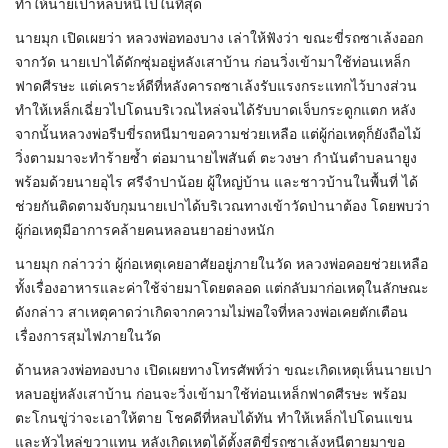
ทำให้นายเปาหลบหนีไปในที่สุด
นายมุก เปิดเผยว่า หลวงพ่อทองบาง เล่าให้ฟังว่า ขณะขี่รถซาเล้งออก
จากวัด นายเปาได้ดักซุ่มอยู่หลังเสาบ้าน ก่อนวิ่งเข้ามาใช้ท่อนเหล็ก
ฟาดศีรษะ แต่เคราะห์ดีที่หลังคารถซาเล้งรับแรงกระแทกไว้บางส่วน
ทำให้เหล็กเฉี่ยวไปโดนบริเวณไหล่จนได้รับบาดเจ็บกระดูกแตก หลัง
จากนั้นหลวงพ่อรีบขี่รถหนีมาขอความช่วยเหลือ แต่ผู้ก่อเหตุก็ยังถือไม้
วิ่งตามมาจะทำร้ายซ้ำ ต่อมานายไพสันต์ ตะวงษา กำนันตำบลนายูง
พร้อมด้วยนายอุไร ศรีจำปาน้อย ผู้ใหญ่บ้าน และชาวบ้านในพื้นที่ ได้
ช่วยกันติดตามจับกุมนายเปาได้บริเวณทางเข้าวัดป่านาต้อง โดยพบว่า
ผู้ก่อเหตุมีอาการคล้ายคนหลอนยาอย่างหนัก
นายมุก กล่าวว่า ผู้ก่อเหตุเคยอาศัยอยู่ภายในวัด หลวงพ่อคอยช่วยเหลือ
ทั้งเรื่องอาหารและค่าใช้จ่ายมาโดยตลอด แต่กลับมาก่อเหตุในลักษณะ
ดังกล่าว สาเหตุคาดว่าเกิดจากความไม่พอใจที่หลวงพ่อเคยตักเตือน
เรื่องการสุมไฟภายในวัด
ด้านหลวงพ่อทองบาง เปิดเผยทางโทรศัพท์ว่า ขณะเกิดเหตุเห็นนายเปา
หลบอยู่หลังเสาบ้าน ก่อนจะวิ่งเข้ามาใช้ท่อนเหล็กฟาดศีรษะ พร้อม
ตะโกนขู่ว่าจะเอาให้ตาย โชคดีที่หลบได้ทัน ทำให้เหล็กไปโดนแขน
และหัวไหล่ขวาแทน หลังเกิดเหตุได้ตั้งสติขี่รถซาเล้งหนีตายมาขอ