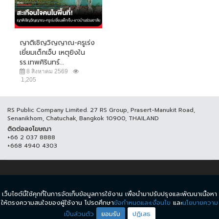
ญาติเชิญวิญญาณ-ครูเร่ง
เยี่ยมเด็กเจ็บ เหตุยิงใน
รร.เทพศิรินทร์...
8 สิงหาคม 2569
1,205
RS Public Company Limited. 27 RS Group, Prasert-Manukit Road,
Senanikhom, Chatuchak, Bangkok 10900, THAILAND
ติดต่อลงโฆษณา
+66 2 037 8888
+668 4940 4303
© COPYRIGHT 2017 THAICH8.COM, ALL RIGHT RESERVED.
เว็บไซต์นี้ใช้คุกกี้ในการจัดเก็บข้อมูลการใช้งาน เพื่อนำมาปรับปรุงและพัฒนาเนื้อหา
ข้อกำหนดและเงื่อนไข
นโยบายความเป็นส่วนตัว
ให้ตรงความสนใจของผู้ใช้งาน โปรดศึกษา
ข้อกำหนดและเงื่อนไข
และ
นโยบายความ
เป็นส่วนตัว
ยอมรับ
ปฏิเสธ