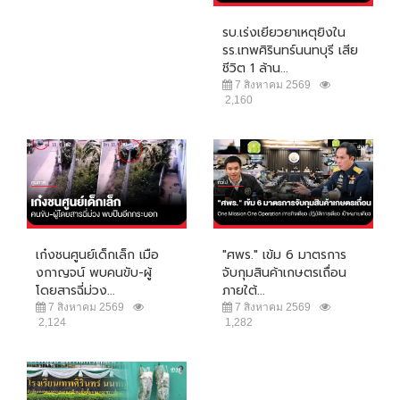
รบ.เร่งเยียวยาเหตุยิงใน
รร.เทพศิรินทร์นนทบุรี เสีย
ชีวิต 1 ล้าน...
7 สิงหาคม 2569
2,160
เก๋งชนศูนย์เด็กเล็ก เมือ
"ศพร." เข้ม 6 มาตรการ
งกาญจน์ พบคนขับ-ผู้
จับกุมสินค้าเกษตรเถื่อน
โดยสารฉี่ม่วง...
ภายใต้...
7 สิงหาคม 2569
7 สิงหาคม 2569
2,124
1,282