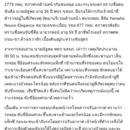
2779 กทม. สภาพรถด้านหน้ากันชนหลุด และกระจกแตก ทราบชื่อคน
ขับคือ นายณัฐพล อายุ 36 ปี พขร.ขสมก. ยืนรอให้การกับเจ้าหน้าที่
ตำรวจอยู่ในที่เกิดเหตุ ถัดมาบริเวณด้านหน้า พบรถจยย. ยี่ห้อ Yamaha
Nouvo Elegance หมายเลขทะเบียน วขษ 877 กทม. สภาพรถพังยับ
ทราบชื่อคนขับขี่คือ นายวรพจน์ อายุ 59 ปี อาชีพไรเดอร์ สภาพศพ
แขน-ขา ด้านขวาหัก เบื้องต้นอยู่ระหว่างชันสูตร
จากการสอบถาม นายณัฐพล พขร.ขสมก. เล่าว่า เหตุเกิดประมาณ
00.50 น. ขณะตนขับรถรอบสุดท้ายตามหลังแท็กซี่ลงสะพานมา เห็น
รถจยย.ขี่ย้อนศรและหักหลบแท็กซี่ เข้ามาชนที่รถของตน ตนไม่แน่ใจ
ว่าเขาจะย้อนศรขึ้นสะพานหรือไม่ เพราะขณะที่รถจยย.หักหลบมาได้
พุ่งเข้ามาที่รถตนทันที ซึ่งบนรถมีผู้โดยสารและกำลังขับกลับเข้าอู่ที่
เคหะบางบัวทอง-ไทรน้อย หลังจากที่ชนตนจึงลงมาดูที่เกิดเหตุพบว่าคน
ขับขี่รถจยย. เสียชีวิตแล้ว ซึ่งตนไม่คิดว่าจะเกิดเหตุการณ์แบบนี้ เพ
ราะรถจยย.ขับขี่ย้อนศรมาด้วยความเร็ว
เบื้องต้น จากการตรวจสอบกล้องหน้ารถโดยสารปรับอากาศ ทราบว่า
รถจยย.ขับขี่ย้อนศรจะขึ้นสะพานข้ามแยกไทรน้อย และมีการหักหลบ
แท็กซี่ ก่อนจะชนเข้ากับรถโดยสารปรับอากาศ เจ้าหน้าที่ตำรวจจึงได้
ทำการเชิญตัวคนขับรถให้ไปตรวจปัสสาวะที่ สภ.บางบัวทอง และจะ