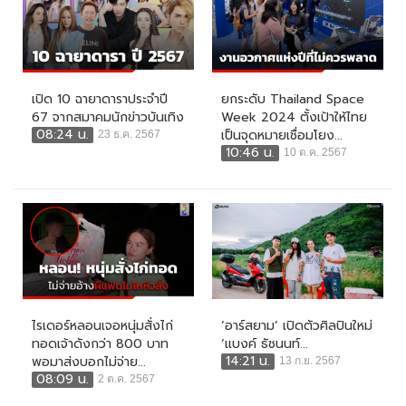
เปิด 10 ฉายาดาราประจำปี
ยกระดับ Thailand Space
67 จากสมาคมนักข่าวบันเทิง
Week 2024 ตั้งเป้าให้ไทย
08:24 น.
เป็นจุดหมายเชื่อมโยง...
23 ธ.ค. 2567
10:46 น.
10 ต.ค. 2567
ไรเดอร์หลอนเจอหนุ่มสั่งไก่
‘อาร์สยาม’ เปิดตัวศิลปินใหม่
ทอดเจ้าดังกว่า 800 บาท
‘แบงค์ ธัชนนท์...
14:21 น.
พอมาส่งบอกไม่จ่าย...
13 ก.ย. 2567
08:09 น.
2 ต.ค. 2567