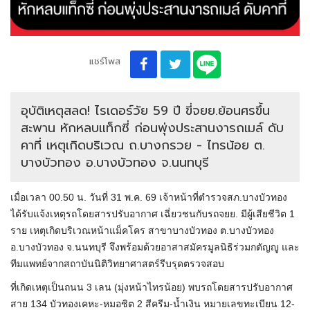
แชร์โพส
อุบัติเหตุสลด! ไรเดอร์วัย 59 ปี ขี่จยย.ย้อนศรขึ้น
สะพาน หักหลบแท็กซี่ ก่อนพุ่งประสานงารถเมล์ ดับ
คาที่ เหตุเกิดบริเวณ ถ.บางกรวย - ไทรน้อย ต.
บางบัวทอง อ.บางบัวทอง จ.นนทบุรี
เมื่อเวลา 00.50 น. วันที่ 31 พ.ค. 69 เจ้าหน้าที่ตำรวจสภ.บางบัวทอง
ได้รับแจ้งเหตุรถโดยสารปรับอากาศ เฉี่ยวชนกับรถจยย. มีผู้เสียชีวิต 1
ราย เหตุเกิดบริเวณหน้าแม็คโคร สาขาบางบัวทอง ต.บางบัวทอง
อ.บางบัวทอง จ.นนทบุรี จึงพร้อมด้วยอาสาสมัครมูลนิธิร่วมกตัญญู และ
ทีมแพทย์จากสถาบันนิติวิทยาศาสตร์รีบรุดตรวจสอบ
ที่เกิดเหตุเป็นถนน 3 เลน (มุ่งหน้าไทรน้อย) พบรถโดยสารปรับอากาศ
สาย 134 บัวทองเคหะ-หมอชิต 2 สีครีม-น้ำเงิน หมายเลขทะเบียน 12-