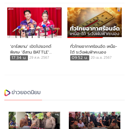
‘อาร์สยาม’ เปิดโปรเจกต์
ทั่วไทยอากาศร้อนจัด เหนือ-
พิเศษ ‘อีสาน BATTLE’...
ใต้ ระวังฝนฟ้าคะนอง
17:34 น.
09:52 น.
29 ส.ค. 2567
20 เม.ย. 2567
ข่าวยอดนิยม