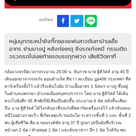
แชร์โพส
หนุ่มบุกกระหน่ำยิงกิ๊กของแฟนสาวดับคาบ้านเอื้อ
อาทร ย่านบางปู หลังก่อเหตุ ซิ่งรถเก๋งหนี กรรมติด
จรวดรถไปเสยท้ายรถบรรทุกพ่วง เสียชีวิตคาที่
กล้องวงจรปิดเวลาประมาณ 20.00 น. จับภาพ นาย ฐิติวัสส์ อายุ 45 ปี
เดินออกมาจากรถเก๋ง ฮอนด้าแจ็ส สีขาว ทะเบียน ฎอ406 กรุงเทพฯ ที่ส
ตาร์เครื่องทิ้งไว้ แล้วรีบเดินไปยัง บ้านเอื้ออาทร 1 นิคมฯ บางปู ซึ่งอยู่
ในตำบลแพรกษา อำเภอเมืองสมุทรปราการ โดย นาย ฐิติวัสส์ ได้เดิน
ตรงไปยังตึก 35 สักพักก็มีเสียงปืนดังขึ้น ประมาณ 6 นัด หลังสิ้นเสียง
ปืน นาย ฐิติวัสส์ ได้วิ่งกลับมาที่รถเก๋งที่สตาร์ตเครื่องรอไว้ แล้วขับหลบ
หนีไปอย่างรวดเร็ว ที่เกิดเหตุบริเวณบันได ระหว่างชั้นที่ 1 และ ชั้นที่ 2
พบ ผู้เสียชีวิต คือ นายณรงค์ชัย อายุ 37 ปี ถูกอาวุธปืนยิงที่บริเวณ
หน้าอก 2 นัด / ท้ายทอย 1 นัด / และต้นขาขวา อีก 1 นัด ใกล้กัน พบ