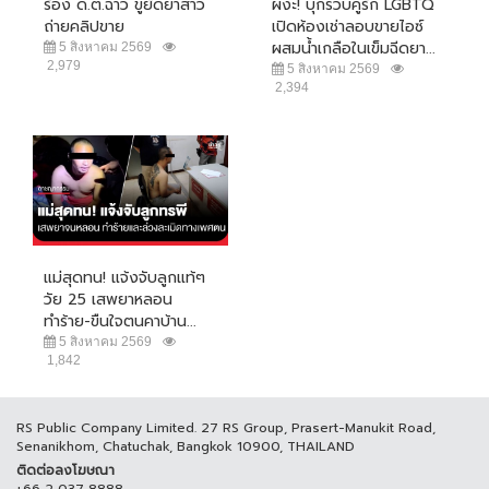
ร้อง ด.ต.ฉาว ขู่ยัดยาสาว
ผงะ! บุกรวบคู่รัก LGBTQ
ถ่ายคลิปขาย
เปิดห้องเช่าลอบขายไอซ์
ผสมน้ำเกลือในเข็มฉีดยา...
5 สิงหาคม 2569
2,979
5 สิงหาคม 2569
2,394
แม่สุดทน! แจ้งจับลูกแท้ๆ
วัย 25 เสพยาหลอน
ทำร้าย-ขืนใจตนคาบ้าน...
5 สิงหาคม 2569
1,842
RS Public Company Limited. 27 RS Group, Prasert-Manukit Road,
Senanikhom, Chatuchak, Bangkok 10900, THAILAND
ติดต่อลงโฆษณา
+66 2 037 8888