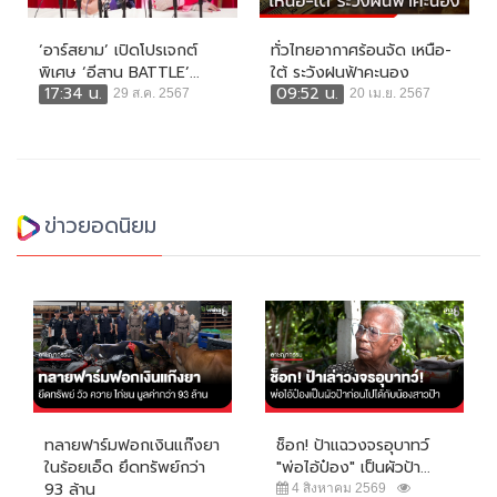
‘อาร์สยาม’ เปิดโปรเจกต์
ทั่วไทยอากาศร้อนจัด เหนือ-
พิเศษ ‘อีสาน BATTLE’...
ใต้ ระวังฝนฟ้าคะนอง
17:34 น.
09:52 น.
29 ส.ค. 2567
20 เม.ย. 2567
ข่าวยอดนิยม
ทลายฟาร์มฟอกเงินแก๊งยา
ช็อก! ป้าแฉวงจรอุบาทว์
ในร้อยเอ็ด ยึดทรัพย์กว่า
"พ่อไอ้ป๋อง" เป็นผัวป้า...
93 ล้าน
4 สิงหาคม 2569