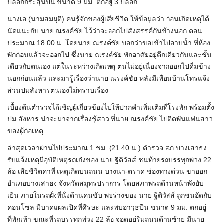
ปลอกกระสุนปืน ขนาด 9 มม. ตกอยู่ 3 ปลอก
นางเอ (นามสมมุติ) คนรู้จักของผู้เสียชีวิต ให้ข้อมูลว่า ก่อนเกิดเหตุได้
นัดแนะกับ นาย ณรงค์ชัย ไว้ว่าจะออกไปสังสรรค์กันข้างนอก ตอน
ประมาณ 18.00 น. โดยนาย ณรงค์ชัย บอกว่าขอเข้าไปอาบน้ำ ที่ห้อง
พักก่อนแล้วจะออกไป ซึ่งนาย ณรงค์ชัย พักอาศัยอยู่ตึกเดียวกันและชั้น
เดียวกับตนเอง แต่ในระหว่างเกิดเหตุ ตนไม่อยู่เนื่องจากออกไปดื่มข้าง
นอกก่อนแล้ว และมารู้เรื่องว่านาย ณรงค์ชัย หลังมีเพื่อนบ้านโทรแจ้ง
ส่วนปมสังหารตนเองไม่ทราบเรื่อง
เบื้องต้นตำรวจได้เชิญผู้เกี่ยวข้องไปให้ปากคำเพิ่มเติมที่โรงพัก พร้อมตั้ง
ปม สังหาร น่าจะมาจากเรื่องชู้สาว ที่นาย ณรงค์ชัย ไปติดพันแฟนสาว
ของผู้ก่อเหตุ
ล่าสุดเวลาผ่านไปประมาณ 1 ชม. (21.40 น.) ตำรวจ สภ.บางเสาธง
รับแจ้งเหตุมีอุบัติเหตุรถเก๋งของ นาย ฐิติวัสส์ ชนท้ายรถบรรทุกพ่วง 22
ล้อ เสียชีวิตคาที่ เหตุเกิดบนถนน บางนา-ตราด ช่องทางด่วน ขาออก
อำเภอบางเสาธง จังหวัดสมุทรปราการ โดยสภาพรถด้านหน้าพังยับ
เยิน ภายในรถฝั่งที่นั่งด้านคนขับ พบร่างของ นาย ฐิติวัสส์ ถูกชนอัดกับ
คอนโซล มีบาดแผลเปิดที่ศีรษะ และพบอาวุธปืน ขนาด 9 มม. ตกอยู่
ที่พักเท้า ขณะที่รถบรรทุกพ่วง 22 ล้อ จอดอยู่ริมถนนด้านซ้าย มีนาย