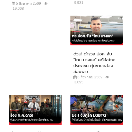
9,921
5 สิงหาคม 2569
19,068
ด่วน! ตำรวจ ปอศ. จับ
"โทน บางแค" คดีฉ้อโกง
ประชาชน ตุ๋นขายกล้อง
ส่องพระ...
6 สิงหาคม 2569
3,695