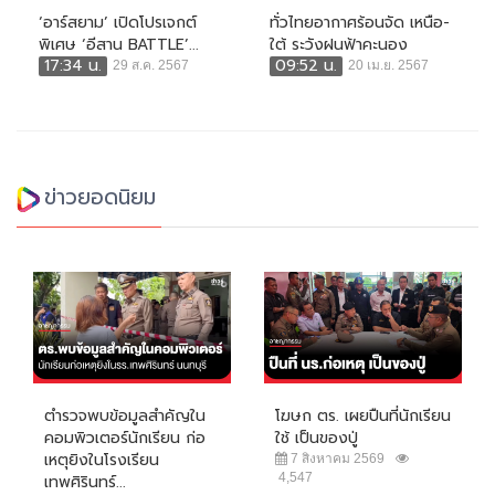
‘อาร์สยาม’ เปิดโปรเจกต์
ทั่วไทยอากาศร้อนจัด เหนือ-
พิเศษ ‘อีสาน BATTLE’...
ใต้ ระวังฝนฟ้าคะนอง
17:34 น.
09:52 น.
29 ส.ค. 2567
20 เม.ย. 2567
ข่าวยอดนิยม
ตำรวจพบข้อมูลสำคัญใน
โฆษก ตร. เผยปืนที่นักเรียน
คอมพิวเตอร์นักเรียน ก่อ
ใช้ เป็นของปู่
เหตุยิงในโรงเรียน
7 สิงหาคม 2569
4,547
เทพศิรินทร์...