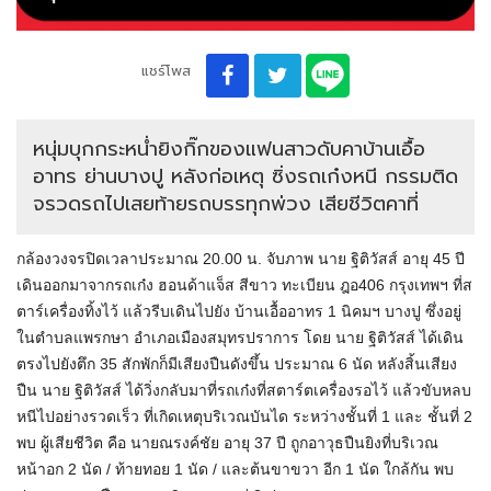
แชร์โพส
หนุ่มบุกกระหน่ำยิงกิ๊กของแฟนสาวดับคาบ้านเอื้อ
อาทร ย่านบางปู หลังก่อเหตุ ซิ่งรถเก๋งหนี กรรมติด
จรวดรถไปเสยท้ายรถบรรทุกพ่วง เสียชีวิตคาที่
กล้องวงจรปิดเวลาประมาณ 20.00 น. จับภาพ นาย ฐิติวัสส์ อายุ 45 ปี
เดินออกมาจากรถเก๋ง ฮอนด้าแจ็ส สีขาว ทะเบียน ฎอ406 กรุงเทพฯ ที่ส
ตาร์เครื่องทิ้งไว้ แล้วรีบเดินไปยัง บ้านเอื้ออาทร 1 นิคมฯ บางปู ซึ่งอยู่
ในตำบลแพรกษา อำเภอเมืองสมุทรปราการ โดย นาย ฐิติวัสส์ ได้เดิน
ตรงไปยังตึก 35 สักพักก็มีเสียงปืนดังขึ้น ประมาณ 6 นัด หลังสิ้นเสียง
ปืน นาย ฐิติวัสส์ ได้วิ่งกลับมาที่รถเก๋งที่สตาร์ตเครื่องรอไว้ แล้วขับหลบ
หนีไปอย่างรวดเร็ว ที่เกิดเหตุบริเวณบันได ระหว่างชั้นที่ 1 และ ชั้นที่ 2
พบ ผู้เสียชีวิต คือ นายณรงค์ชัย อายุ 37 ปี ถูกอาวุธปืนยิงที่บริเวณ
หน้าอก 2 นัด / ท้ายทอย 1 นัด / และต้นขาขวา อีก 1 นัด ใกล้กัน พบ