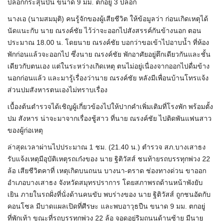
ปลอกกระสุนปืน ขนาด 9 มม. ตกอยู่ 3 ปลอก
นางเอ (นามสมมุติ) คนรู้จักของผู้เสียชีวิต ให้ข้อมูลว่า ก่อนเกิดเหตุได้
นัดแนะกับ นาย ณรงค์ชัย ไว้ว่าจะออกไปสังสรรค์กันข้างนอก ตอน
ประมาณ 18.00 น. โดยนาย ณรงค์ชัย บอกว่าขอเข้าไปอาบน้ำ ที่ห้อง
พักก่อนแล้วจะออกไป ซึ่งนาย ณรงค์ชัย พักอาศัยอยู่ตึกเดียวกันและชั้น
เดียวกับตนเอง แต่ในระหว่างเกิดเหตุ ตนไม่อยู่เนื่องจากออกไปดื่มข้าง
นอกก่อนแล้ว และมารู้เรื่องว่านาย ณรงค์ชัย หลังมีเพื่อนบ้านโทรแจ้ง
ส่วนปมสังหารตนเองไม่ทราบเรื่อง
เบื้องต้นตำรวจได้เชิญผู้เกี่ยวข้องไปให้ปากคำเพิ่มเติมที่โรงพัก พร้อมตั้ง
ปม สังหาร น่าจะมาจากเรื่องชู้สาว ที่นาย ณรงค์ชัย ไปติดพันแฟนสาว
ของผู้ก่อเหตุ
ล่าสุดเวลาผ่านไปประมาณ 1 ชม. (21.40 น.) ตำรวจ สภ.บางเสาธง
รับแจ้งเหตุมีอุบัติเหตุรถเก๋งของ นาย ฐิติวัสส์ ชนท้ายรถบรรทุกพ่วง 22
ล้อ เสียชีวิตคาที่ เหตุเกิดบนถนน บางนา-ตราด ช่องทางด่วน ขาออก
อำเภอบางเสาธง จังหวัดสมุทรปราการ โดยสภาพรถด้านหน้าพังยับ
เยิน ภายในรถฝั่งที่นั่งด้านคนขับ พบร่างของ นาย ฐิติวัสส์ ถูกชนอัดกับ
คอนโซล มีบาดแผลเปิดที่ศีรษะ และพบอาวุธปืน ขนาด 9 มม. ตกอยู่
ที่พักเท้า ขณะที่รถบรรทุกพ่วง 22 ล้อ จอดอยู่ริมถนนด้านซ้าย มีนาย