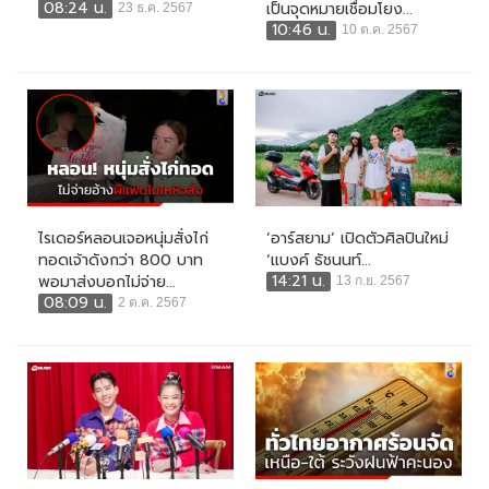
08:24 น.
เป็นจุดหมายเชื่อมโยง...
23 ธ.ค. 2567
10:46 น.
10 ต.ค. 2567
ไรเดอร์หลอนเจอหนุ่มสั่งไก่
‘อาร์สยาม’ เปิดตัวศิลปินใหม่
ทอดเจ้าดังกว่า 800 บาท
‘แบงค์ ธัชนนท์...
14:21 น.
พอมาส่งบอกไม่จ่าย...
13 ก.ย. 2567
08:09 น.
2 ต.ค. 2567