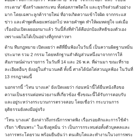
กระดาษ” ซึ่งสร้างผลกระทบ ทั้งต่อสภาพจิตใจ และธุรกิจส่วนตัวอย่าง
มาก โดยเฉพาะลูกค้ารายใหม่ ที่อาจเกิดความเข้าใจผิด จากกระแส
ข่าว และคำพูดที่เผยแพร่ออกไป หลายคำพูด ทำให้ผมหดหู่ใจ แต่เมื่อ
เรื่องมันเปิดเผยออกมาแล้ว วันนี้สิ่งที่ทำได้คือปกป้องสิทธิของตัวเอง
เพราะผมไม่ได้เป็นอย่างที่ถูกกล่าวหา
ด้าน ทีมกฎหมาย เปิดเผยว่า คดีที่ยื่นฟ้องในวันนี้ เป็นความผิดฐานหมิ่น
ประมาท รวม 2 กรรม โดยหลักฐานสำคัญส่วนหนึ่งมาจากการให้
สัมภาษณ์ผ่านรายการ ในวันที่ 14 และ 26 พ.ค. ที่ผ่านมา ขณะที่ราย
ละเอียดอื่นๆ ยังอยู่ในสำนวนคดี ทั้งนี้ ศาลได้นัดไต่สวนมูลฟ้อง ในวันที่
13 กรกฎาคมนี้
นอกจากนี้ “โทน บางแค” ยังเปิดเผยว่า ก่อนหน้านี้ได้ยื่นหนังสือขอ
ความเป็นธรรมต่อหน่วยงานที่เกี่ยวข้อง ซึ่งขณะนี้ได้รับการตอบรับ
และอยู่ระหว่างกระบวนการตรวจสอบ โดยเชื่อว่า กระบวนการ
ยุติธรรมยังคงมีอยู่จริง
“โทน บางแค” ยังกล่าวถึงกรณีการพาดพิง เรื่องรอยสักและการใช้คำ
เรียก “เซียนพระ” ในเชิงดูหมิ่น ว่า เป็นการกระทบต่อทั้งตัวบุคคลและ
วงการพระโดยรวม พร้อมยืนยันว่า ตนเติบโตและทำงานในวงการพระ