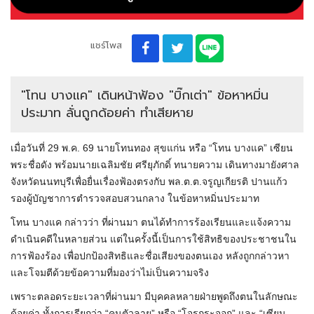
แชร์โพส
"โทน บางแค" เดินหน้าฟ้อง "บิ๊กเต่า" ข้อหาหมิ่น
ประมาท ลั่นถูกด้อยค่า ทำเสียหาย
เมื่อวันที่ 29 พ.ค. 69 นายโทนทอง สุขแก่น หรือ “โทน บางแค” เซียน
พระชื่อดัง พร้อมนายเฉลิมชัย ศรียุภักดิ์ ทนายความ เดินทางมายังศาล
จังหวัดนนทบุรีเพื่อยื่นเรื่องฟ้องตรงกับ พล.ต.ต.จรูญเกียรติ ปานแก้ว
รองผู้บัญชาการตำรวจสอบสวนกลาง ในข้อหาหมิ่นประมาท
โทน บางแค กล่าวว่า ที่ผ่านมา ตนได้ทำการร้องเรียนและแจ้งความ
ดำเนินคดีในหลายส่วน แต่ในครั้งนี้เป็นการใช้สิทธิของประชาชนใน
การฟ้องร้อง เพื่อปกป้องสิทธิและชื่อเสียงของตนเอง หลังถูกกล่าวหา
และโจมตีด้วยข้อความที่มองว่าไม่เป็นความจริง
เพราะตลอดระยะเวลาที่ผ่านมา มีบุคคลหลายฝ่ายพูดถึงตนในลักษณะ
ด้อยค่า ทั้งการเรียกว่า “คนตัวลาย” หรือ “โจรกระจอก” และ “เซียน