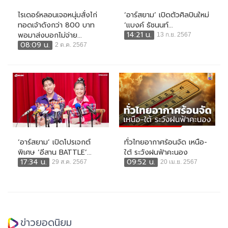
ไรเดอร์หลอนเจอหนุ่มสั่งไก่
‘อาร์สยาม’ เปิดตัวศิลปินใหม่
ทอดเจ้าดังกว่า 800 บาท
‘แบงค์ ธัชนนท์...
14:21 น.
พอมาส่งบอกไม่จ่าย...
13 ก.ย. 2567
08:09 น.
2 ต.ค. 2567
‘อาร์สยาม’ เปิดโปรเจกต์
ทั่วไทยอากาศร้อนจัด เหนือ-
พิเศษ ‘อีสาน BATTLE’...
ใต้ ระวังฝนฟ้าคะนอง
17:34 น.
09:52 น.
29 ส.ค. 2567
20 เม.ย. 2567
ข่าวยอดนิยม