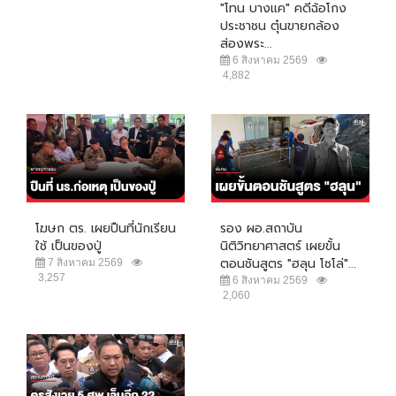
"โทน บางแค" คดีฉ้อโกง
ประชาชน ตุ๋นขายกล้อง
ส่องพระ...
6 สิงหาคม 2569
4,882
โฆษก ตร. เผยปืนที่นักเรียน
รอง ผอ.สถาบัน
ใช้ เป็นของปู่
นิติวิทยาศาสตร์ เผยขั้น
ตอนชันสูตร "ฮลุน โซโล่"...
7 สิงหาคม 2569
3,257
6 สิงหาคม 2569
2,060