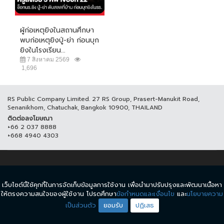
ผู้ก่อเหตุยิงในสถานศึกษา
พบก่อเหตุยิงปู่-ย่า ก่อนบุก
ยิงในโรงเรียน...
7 สิงหาคม 2569
1,696
RS Public Company Limited. 27 RS Group, Prasert-Manukit Road,
Senanikhom, Chatuchak, Bangkok 10900, THAILAND
ติดต่อลงโฆษณา
+66 2 037 8888
+668 4940 4303
© COPYRIGHT 2017 THAICH8.COM, ALL RIGHT RESERVED.
เว็บไซต์นี้ใช้คุกกี้ในการจัดเก็บข้อมูลการใช้งาน เพื่อนำมาปรับปรุงและพัฒนาเนื้อหา
ข้อกำหนดและเงื่อนไข
นโยบายความเป็นส่วนตัว
ให้ตรงความสนใจของผู้ใช้งาน โปรดศึกษา
ข้อกำหนดและเงื่อนไข
และ
นโยบายความ
เป็นส่วนตัว
ยอมรับ
ปฏิเสธ