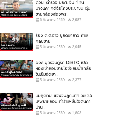
ด่วน! ตำรวจ ปอศ. จับ "โทน
บางแค" คดีฉ้อโกงประชาชน ตุ๋น
ขายกล้องส่องพระ...
6 สิงหาคม 2569
2,987
ร้อง ด.ต.ฉาว ขู่ยัดยาสาว ถ่าย
คลิปขาย
5 สิงหาคม 2569
2,945
ผงะ! บุกรวบคู่รัก LGBTQ เปิด
ห้องเช่าลอบขายไอซ์ผสมน้ำเกลือ
ในเข็มฉีดยา...
5 สิงหาคม 2569
2,377
แม่สุดทน! แจ้งจับลูกแท้ๆ วัย 25
เสพยาหลอน ทำร้าย-ขืนใจตนคา
บ้าน...
5 สิงหาคม 2569
1,803