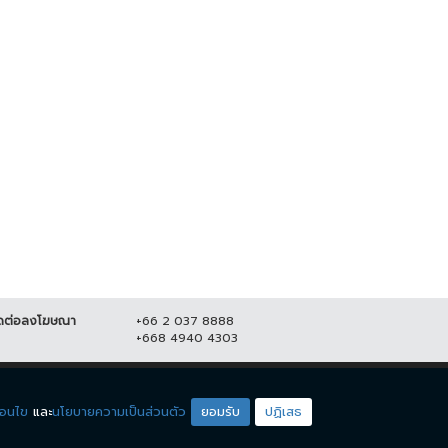
พลเผยไม่กังวลอัศวินขี่ม้าขาวโดด
สยอง! คาดหนุ่มใหญ่ถูกโบกปูนฝังใน
ยแม่น้องชมพู่
บ้าน หลังหายตัวร่วมเดือน
มิถุนายน 2564
20,717
7 มิถุนายน 2564
22,592
ดต่อลงโฆษณา
+66 2 037 8888
+668 4940 4303
ดียโซน
ชมรายการสด
่อนไข
และ
นโยบายความเป็นส่วนตัว
ยอมรับ
ปฏิเสธ