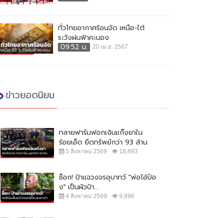
ทั่วไทยอากาศร้อนจัด เหนือ-ใต้
ระวังฝนฟ้าคะนอง
09:52 น.
20 เม.ย. 2567
ข่าวยอดนิยม
ทลายฟาร์มฟอกเงินแก๊งยาใน
ร้อยเอ็ด ยึดทรัพย์กว่า 93 ล้าน
5 สิงหาคม 2569
18,893
ช็อก! ป้าแฉวงจรอุบาทว์ "พ่อไอ้ป๋อ
ง" เป็นผัวป้า...
4 สิงหาคม 2569
9,896