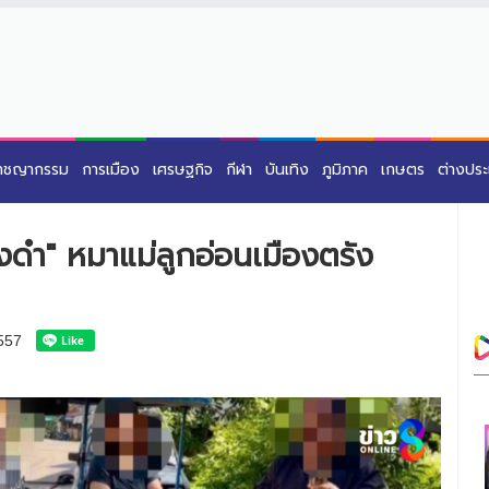
าชญากรรม
การเมือง
เศรษฐกิจ
กีฬา
บันเทิง
ภูมิภาค
เกษตร
ต่างปร
องดำ" หมาแม่ลูกอ่อนเมืองตรัง
557