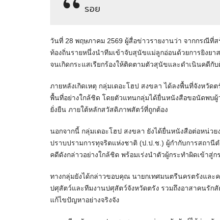
รอย
วันที่ 28 พฤษภาคม 2569 ผู้สื่อข่าวรายงานว่า จากกรณีที่
ท้องถิ่นรายหนึ่งนำทีมเข้าจับสุนัขแม่ลูกอ่อนด้วยการยิงยา
จนเกิดกระแสเรียกร้องให้ติดตามตัวสุนัขและดำเนินคดีกับผู้ท
ภายหลังเกิดเหตุ กลุ่มเดอะโฮป สงขลา ได้ลงพื้นที่จังหว
พื้นที่อย่างใกล้ชิด โดยตัวแทนกลุ่มได้ยื่นหนังสือขอนัดพบ
ยั่งยืน ภายใต้หลักสวัสดิภาพสัตว์ที่ถูกต้อง
นอกจากนี้ กลุ่มเดอะโฮป สงขลา ยังได้ยื่นหนังสือต่อหน่
ปราบปรามการทุจริตแห่งชาติ (ป.ป.ช.) ผู้กำกับการสถานีตำร
คดีดังกล่าวอย่างใกล้ชิด พร้อมเร่งนำตัวผู้กระทำผิดเข้า
ทางกลุ่มยังได้กล่าวขอบคุณ นายกเทศมนตรีนครตรังและคณะ
ปศุสัตว์และทีมงานปศุสัตว์จังหวัดตรัง รวมถึงอาสาคนรักส
แก้ไขปัญหาอย่างจริงจัง