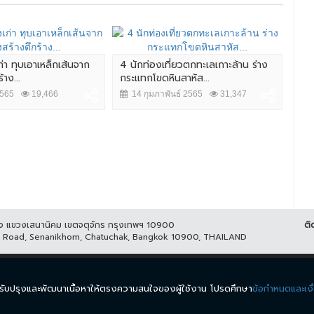
ก่า ทุบเอาเหล็กเส้นจาก
4 นักท่องเที่ยวตกทะเลเกาะล้าน ร่าง
ลุง
าง...
กระแทกโขดหินสาหัส...
ช่ว
2565
19,466
14 กุมภาพันธ์ 2565
31,347
7 
ูกิจ แขวงเสนานิคม เขตจตุจักร กรุงเทพฯ 10900
ติ
it Road, Senanikhom, Chatuchak, Bangkok 10900, THAILAND
ีส์
รายการ
ข่าว
ผังรายการ
วิดีโอย้อนหลัง
กิจกรรม
มีเ
นำมาปรับปรุงและพัฒนาเนื้อหาให้ตรงความสนใจของผู้ใช้งาน โปรดศึกษา
ข้อกำหนดและเงื