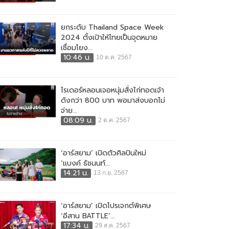
ยกระดับ Thailand Space Week
2024 ตั้งเป้าให้ไทยเป็นจุดหมาย
เชื่อมโยง...
10:46 น.
10 ต.ค. 2567
ไรเดอร์หลอนเจอหนุ่มสั่งไก่ทอดเจ้า
ดังกว่า 800 บาท พอมาส่งบอกไม่
จ่าย...
08:09 น.
2 ต.ค. 2567
‘อาร์สยาม’ เปิดตัวศิลปินใหม่
‘แบงค์ ธัชนนท์...
14:21 น.
13 ก.ย. 2567
‘อาร์สยาม’ เปิดโปรเจกต์พิเศษ
‘อีสาน BATTLE’...
17:34 น.
29 ส.ค. 2567