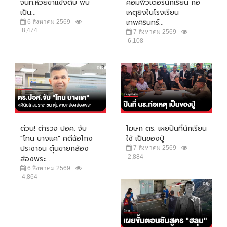
จนท.ห้วยขาแข้งดับ พบ
คอมพิวเตอร์นักเรียน ก่อ
เป็น...
เหตุยิงในโรงเรียน
เทพศิรินทร์...
6 สิงหาคม 2569
8,474
7 สิงหาคม 2569
6,108
ด่วน! ตำรวจ ปอศ. จับ
โฆษก ตร. เผยปืนที่นักเรียน
"โทน บางแค" คดีฉ้อโกง
ใช้ เป็นของปู่
ประชาชน ตุ๋นขายกล้อง
7 สิงหาคม 2569
2,884
ส่องพระ...
6 สิงหาคม 2569
4,864