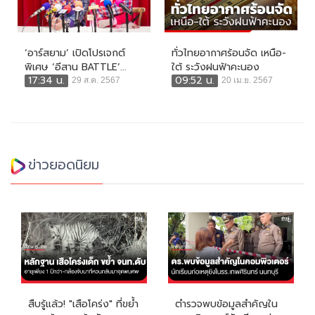
‘อาร์สยาม’ เปิดโปรเจกต์
ทั่วไทยอากาศร้อนจัด เหนือ-
พิเศษ ‘อีสาน BATTLE’...
ใต้ ระวังฝนฟ้าคะนอง
17:34 น.
09:52 น.
29 ส.ค. 2567
20 เม.ย. 2567
ข่าวยอดนิยม
สืบรู้แล้ว! "เสือโคร่ง" ที่ขย้ำ
ตำรวจพบข้อมูลสำคัญใน