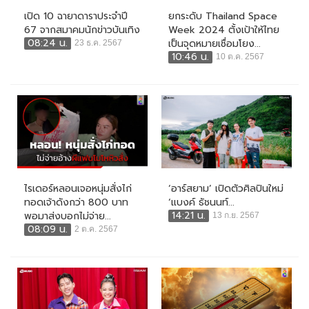
เปิด 10 ฉายาดาราประจำปี
ยกระดับ Thailand Space
67 จากสมาคมนักข่าวบันเทิง
Week 2024 ตั้งเป้าให้ไทย
08:24 น.
เป็นจุดหมายเชื่อมโยง...
23 ธ.ค. 2567
10:46 น.
10 ต.ค. 2567
ไรเดอร์หลอนเจอหนุ่มสั่งไก่
‘อาร์สยาม’ เปิดตัวศิลปินใหม่
ทอดเจ้าดังกว่า 800 บาท
‘แบงค์ ธัชนนท์...
14:21 น.
พอมาส่งบอกไม่จ่าย...
13 ก.ย. 2567
08:09 น.
2 ต.ค. 2567