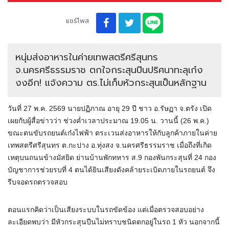
แชร์โพส
หนุ่มส่งอาหารในค่ายเทพสตรีศรีสุนทร
จ.นครศรีธรรมราช ตกใจกระสุนปืนปริศนาทะลุเก๋ง
งงอีก! แจ้งความ ตร.ไม่เก็บหัวกระสุนเป็นหลักฐาน
วันที่ 27 พ.ค. 2569 นายปฏิภาณ อายุ 29 ปี ชาว อ.รัษฏา จ.ตรัง เปิด
เผยกับผู้สื่อข่าวว่า ช่วงค่ำเวลาประมาณ 19.05 น. วานนี้ (26 พ.ค.)
ขณะตนขับรถยนต์เก๋งไฟฟ้า ตระเวนส่งอาหารให้กับลูกค้าภายในค่าย
เทพสตรีศรีสุนทร ต.กะปาง อ.ทุ่งสง จ.นครศรีธรรมราช เมื่อถึงที่เกิด
เหตุบนถนนข้างมัสยิด ย่านบ้านพักทหาร ส.9 กองพันกระสุนที่ 24 กอง
บัญชาการช่วยรบที่ 4 ตนได้ยินเสียงดังคล้ายระเบิดภายในรถยนต์ จึง
รีบจอดรถตรวจสอบ
ตอนแรกคิดว่าเป็นเสียงระบบในรถขัดข้อง แต่เมื่อตรวจสอบอย่าง
ละเอียดพบว่า มีหัวกระสุนปืนไม่ทราบชนิดตกอยู่ในรถ 1 หัว นอกจากนี้