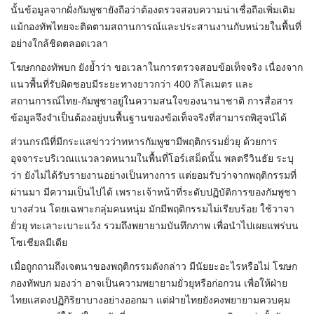
นั้นข้อมูลจากฝั่งกัมพูชายังถือว่าต้องตรวจสอบความน่าเชื่อถือเพิ่มเติม
แม้กองทัพไทยจะติดตามสถานการณ์และประสานงานกับหน่วยในพื้นที่
อย่างใกล้ชิดตลอดเวลา
โฆษกกองทัพบก ยังย้ำว่า ขอเวลาในการตรวจสอบข้อเท็จจริง เนื่องจาก
แนวพื้นที่รับผิดชอบมีระยะทางยาวกว่า 400 กิโลเมตร และ
สถานการณ์ไทย-กัมพูชาอยู่ในความสนใจของนานาชาติ การสื่อสาร
ข้อมูลจึงจำเป็นต้องอยู่บนพื้นฐานของข้อเท็จจริงที่สามารถพิสูจน์ได้
ส่วนกรณีที่มีกระแสข่าวว่าทหารกัมพูชามีพฤติกรรมยั่วยุ ด้วยการ
อุจจาระบริเวณแนวลวดหนามในพื้นที่โอร์เสม็ดนั้น พลตรีวินธัย ระบุ
ว่า ยังไม่ได้รับรายงานอย่างเป็นทางการ แต่ยอมรับว่าจากพฤติกรรมที่
ผ่านมา มีความเป็นไปได้ เพราะเจ้าหน้าที่ระดับปฏิบัติการของกัมพูชา
บางส่วน โดยเฉพาะกลุ่มคนหนุ่ม มักมีพฤติกรรมไม่เรียบร้อย ใช้วาจา
ยั่วยุ ทะเลาะเบาะแว้ง รวมถึงพยายามบันทึกภาพ เพื่อนำไปเผยแพร่บน
โซเชียลมีเดีย
เมื่อถูกถามถึงเจตนาของพฤติกรรมดังกล่าว มีนัยยะอะไรหรือไม่ โฆษก
กองทัพบก มองว่า อาจเป็นความพยายามยั่วยุหรือก่อกวน เพื่อให้ฝ่าย
ไทยแสดงปฏิกิริยาบางอย่างออกมา แต่ฝ่ายไทยยังคงพยายามควบคุม