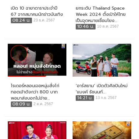
เปิด 10 ฉายาดาราประจำปี
ยกระดับ Thailand Space
67 จากสมาคมนักข่าวบันเทิง
Week 2024 ตั้งเป้าให้ไทย
08:24 น.
เป็นจุดหมายเชื่อมโยง...
23 ธ.ค. 2567
10:46 น.
10 ต.ค. 2567
ไรเดอร์หลอนเจอหนุ่มสั่งไก่
‘อาร์สยาม’ เปิดตัวศิลปินใหม่
ทอดเจ้าดังกว่า 800 บาท
‘แบงค์ ธัชนนท์...
14:21 น.
พอมาส่งบอกไม่จ่าย...
13 ก.ย. 2567
08:09 น.
2 ต.ค. 2567