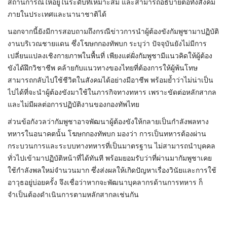
สถานการณ์ให้อยู่ในระดับที่เหมาะสม และสามารถอธิบายต่อทั้งสังคม
ภายในประเทศและนานาชาติได้
นอกจากนี้ยังมีการสอบถามถึงกรณีข่าวการนำผู้ต้องขังกัมพูชามาปฏิบัติ
งานบริเวณชายแดน ซึ่งโฆษกกองทัพบก ระบุว่า ปัจจุบันยังไม่มีการ
เปลี่ยนแปลงเชิงกายภาพในพื้นที่ เพียงแต่ฝั่งกัมพูชามีแนวคิดให้ผู้ต้อง
ขังได้ฝึกวิชาชีพ คล้ายกับแนวทางของไทยที่ต้องการให้ผู้พ้นโทษ
สามารถกลับไปใช้ชีวิตในสังคมได้อย่างมีอาชีพ พร้อมย้ำว่าไม่น่าเป็น
ไปได้ที่จะนำผู้ต้องขังมาใช้ในภารกิจทางทหาร เพราะขัดต่อหลักสากล
และไม่มีผลต่อการปฏิบัติงานของกองทัพไทย
ส่วนข้อกังวลว่ากัมพูชาอาจพัฒนาผู้ต้องขังให้กลายเป็นกำลังพลทาง
ทหารในอนาคตนั้น โฆษกกองทัพบก มองว่า การเป็นทหารต้องผ่าน
กระบวนการและระบบทางทหารที่เป็นมาตรฐาน ไม่สามารถนำบุคคล
ทั่วไปเข้ามาปฏิบัติหน้าที่ได้ทันที พร้อมยอมรับว่าที่ผ่านมากัมพูชาเคย
ใช้กำลังพลใหม่จำนวนมาก ซึ่งส่งผลให้เกิดปัญหาเรื่องวินัยและการใช้
อาวุธอยู่บ่อยครั้ง จึงเชื่อว่าหากจะพัฒนาบุคลากรด้านการทหาร ก็
จำเป็นต้องดำเนินการตามหลักสากลเช่นกัน