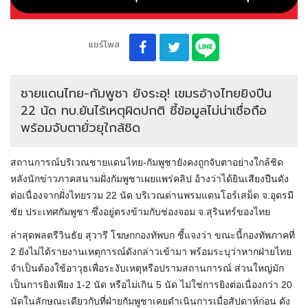
แชร์โพส
ชายแดนไทย-กัมพูชา ยังระอุ! เขมรอ้างไทยยิงปืน
22 นัด ทบ.ยันไร้เหตุผิดปกติ ชี้ข้อมูลไม่น่าเชื่อถือ
พร้อมจับตายั่วยุใกล้ชิด
สถานการณ์บริเวณชายแดนไทย-กัมพูชายังคงถูกจับตาอย่างใกล้ชิด
หลังนักข่าวภาคสนามฝั่งกัมพูชาเผยแพร่คลิป อ้างว่าได้ยินเสียงปืนดัง
ต่อเนื่องจากฝั่งไทยรวม 22 นัด บริเวณด่านพรมแดนโอร์เสม็ด จ.อุดรมี
ชัย ประเทศกัมพูชา ซึ่งอยู่ตรงข้ามกับช่องจอม จ.สุรินทร์ของไทย
ล่าสุดพลตรีวินธัย สุวารี โฆษกกองทัพบก ชี้แจงว่า ขณะนี้กองทัพภาคที่
2 ยังไม่ได้รายงานเหตุการณ์ดังกล่าวเข้ามา พร้อมระบุว่าหากฝ่ายไทย
จำเป็นต้องใช้อาวุธเพื่อระงับเหตุหรือปรามสถานการณ์ ส่วนใหญ่มัก
เป็นการยิงเพียง 1-2 นัด หรือไม่เกิน 5 นัด ไม่ใช่การยิงต่อเนื่องกว่า 20
นัดในลักษณะเดียวกับที่ฝ่ายกัมพูชาเคยดำเนินการเมื่อสัปดาห์ก่อน ดัง