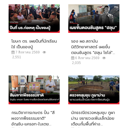
โฆษก ตร. เผยปืนที่นักเรียน
รอง ผอ.สถาบัน
ใช้ เป็นของปู่
นิติวิทยาศาสตร์ เผยขั้น
ตอนชันสูตร "ฮลุน โซโล่"...
7 สิงหาคม 2569
2,551
6 สิงหาคม 2569
2,035
กรมวิชาการเกษตร ปั้น "สี
นักธรณีตรวจหลุมยุบ ภูผา
ผงจากพืชธรรมชาติ"
ม่าน ขยายวงเพิ่มเล็กน้อย
อัญชัน-แครอท-ใบเตย...
เตือนกั้นพื้นที่ห่าง...