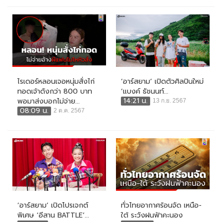
ไรเดอร์หลอนเจอหนุ่มสั่งไก่
‘อาร์สยาม’ เปิดตัวศิลปินใหม่
ทอดเจ้าดังกว่า 800 บาท
‘แบงค์ ธัชนนท์...
14:21 น.
พอมาส่งบอกไม่จ่าย...
13 ก.ย. 2567
08:09 น.
2 ต.ค. 2567
‘อาร์สยาม’ เปิดโปรเจกต์
ทั่วไทยอากาศร้อนจัด เหนือ-
พิเศษ ‘อีสาน BATTLE’...
ใต้ ระวังฝนฟ้าคะนอง