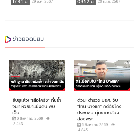
17:34 น.
09:52 น.
29 ส.ค. 2567
20 เม.ย. 2567
ข่าวยอดนิยม
สืบรู้แล้ว! "เสือโคร่ง" ที่ขย้ำ
ด่วน! ตำรวจ ปอศ. จับ
จนท.ห้วยขาแข้งดับ พบ
"โทน บางแค" คดีฉ้อโกง
เป็น...
ประชาชน ตุ๋นขายกล้อง
ส่องพระ...
6 สิงหาคม 2569
8,443
6 สิงหาคม 2569
4,845