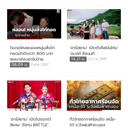
ไรเดอร์หลอนเจอหนุ่มสั่งไก่
‘อาร์สยาม’ เปิดตัวศิลปินใหม่
ทอดเจ้าดังกว่า 800 บาท
‘แบงค์ ธัชนนท์...
14:21 น.
พอมาส่งบอกไม่จ่าย...
13 ก.ย. 2567
08:09 น.
2 ต.ค. 2567
‘อาร์สยาม’ เปิดโปรเจกต์
ทั่วไทยอากาศร้อนจัด เหนือ-
พิเศษ ‘อีสาน BATTLE’...
ใต้ ระวังฝนฟ้าคะนอง