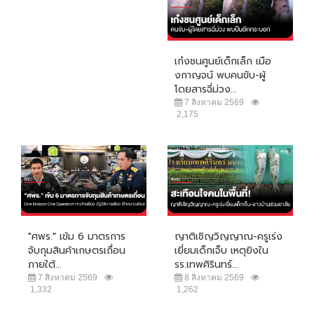
เก๋งชนศูนย์เด็กเล็ก เมือ
งกาญจน์ พบคนขับ-ผู้
โดยสารฉี่ม่วง...
7 สิงหาคม 2569
2,175
"ศพร." เข้ม 6 มาตรการ
ญาติเชิญวิญญาณ-ครูเร่ง
จับกุมสินค้าเกษตรเถื่อน
เยี่ยมเด็กเจ็บ เหตุยิงใน
ภายใต้...
รร.เทพศิรินทร์...
7 สิงหาคม 2569
8 สิงหาคม 2569
1,332
1,262