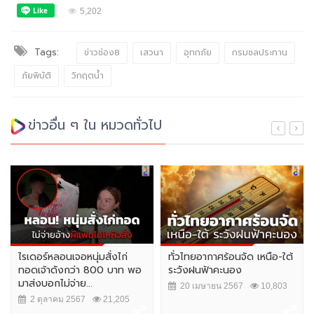
5,202
Tags:
ข่าวช่อง8
เสวนา
อุทกภัย
กรมชลประทาน
ภัยพิบัติ
วิกฤตน้ำ
ข่าวอื่น ๆ ใน หมวดทั่วไป
ไรเดอร์หลอนเจอหนุ่มสั่งไก่
ทั่วไทยอากาศร้อนจัด เหนือ-ใต้
ทอดเจ้าดังกว่า 800 บาท พอ
ระวังฝนฟ้าคะนอง
มาส่งบอกไม่จ่าย...
20 เมษายน 2567
10,803
2 ตุลาคม 2567
21,205