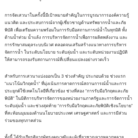
การจัดเสวนาในครั้งนี้มีเป้าหมายสำคัญในการบูรณาการองค์ความรู้
แนวคิด และประสบการณ์จากผู้เชี่ยวชาญด้านทรัพยากรน้ำและภัย
พิบัติ เพื่อเตรียมความพร้อมในการรับมือสถานการณ์น้ำในทุกมิติ ทั้ง
ด้านน้ำท่วม น้ำแล้ง การบริหารจัดการน้ำเพื่อการผลิตพลังงาน และ
การรักษาสมดุลระบบนิเวศ ตลอดจนเสริมสร้างแนวทางการบริหาร
จัดการน้ำ ในระดับนโยบาย ระดับลุ่มน้ำ และระดับหน่วยงานปฏิบัติ
ให้สามารถรองรับสถานการณ์ที่เปลี่ยนแปลงอย่างรวดเร็ว
สำหรับการเสวนาแบ่งออกเป็น 3 ช่วงสำคัญ ประกอบด้วย ช่วงแรก
“แนวโน้มวิกฤตน้ำ” ที่มุ่งเน้นการคาดการณ์สถานการณ์น้ำและการ
ประยุกต์ใช้เทคโนโลยีที่เกี่ยวข้อง ช่วงที่สอง “การรับมือวิกฤตและภัย
พิบัติ” ในมิติการบริหารจัดการของหน่วยงานภาครัฐและการจัดการน้ำ
ระดับลุ่มน้ำ และช่วงสุดท้าย “การรับมือวิกฤตและภัยพิบัติเชิงนโยบาย”
ที่สะท้อนมุมมองด้านนโยบายประเทศ เศรษฐศาสตร์ และการมีส่วน
ร่วมของทุกภาคส่วน
ทั้งนี้ ได้รับเกียรติจากผู้ทรงคุณวุฒิและผู้เชี่ยวชาญจากหลากหลาย