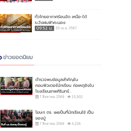
ทั่วไทยอากาศร้อนจัด เหนือ-ใต้
ระวังฝนฟ้าคะนอง
09:52 น.
20 เม.ย. 2567
ข่าวยอดนิยม
ตำรวจพบข้อมูลสำคัญใน
คอมพิวเตอร์นักเรียน ก่อเหตุยิงใน
โรงเรียนเทพศิรินทร์...
7 สิงหาคม 2569
15,502
โฆษก ตร. เผยปืนที่นักเรียนใช้ เป็น
ของปู่
7 สิงหาคม 2569
4,226