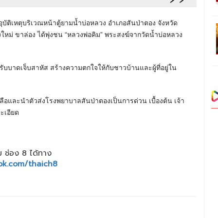
บัติเหตุบริเวณหน้าตู้ยามน้ำบ่อหลวง อำเภอสันป่าตอง จังหวัด
ใหม่ ขาล่อง ได้พุ่งชน “หลวงพ่อคิม” พระสงฆ์จากวัดน้ำบ่อหลวง
บาดเจ็บสาหัส สร้างความตกใจให้กับชาวบ้านและผู้ที่อยู่ใน
วยเหลือและนำตัวส่งโรงพยาบาลสันป่าตองเป็นการด่วน เบื้องต้น เจ้า
ละเอียด
 ช่อง 8 ได้ทาง
ok.com/thaich8