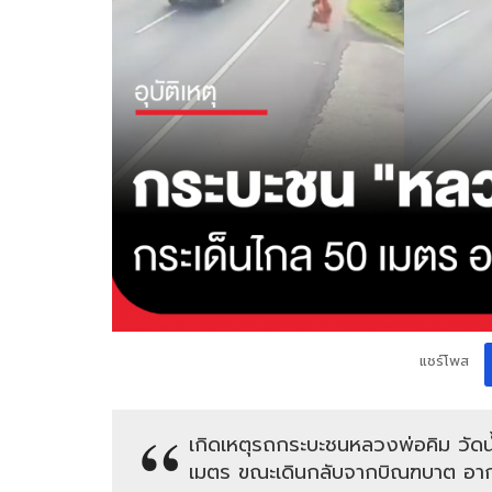
แชร์โพส
เกิดเหตุรถกระบะชนหลวงพ่อคิม วัด
เมตร ขณะเดินกลับจากบิณฑบาต อาการ