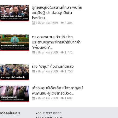
ผู้ก่อเหตุยิงในสถานศึกษา พบก่อ
เหตุยิงปู่-ย่า ก่อนบุกยิงใน
โรงเรียน...
7 สิงหาคม 2569
2,304
ตร.สอบพยานแล้ว 16 ปาก
ประสานครูภาษาไทยเข้าให้ปากคำ
"เพื่อนสนิท"...
8 สิงหาคม 2569
1,771
โจร บุกวัด ลักตัดสายไฟ เสียหาย
หลายแสน...
ตร. เผย แจ้ง 2 ข้อหาคนฆ่าหญิง
ร่าง "ฮลุน" ถึงบ้านเกิดแล้ว
สวิส เตรียมยกระดับการรักษา
15 มิถุนายน 2564
18,623
7 สิงหาคม 2569
1,756
มปลอดภัยใน...
สิงหาคม 2564
19,187
เก๋งชนศูนย์เด็กเล็ก เมืองกาญจน์
พบคนขับ-ผู้โดยสารฉี่ม่วง...
7 สิงหาคม 2569
1,687
ดต่อลงโฆษณา
+66 2 037 8888
+668 4940 4303