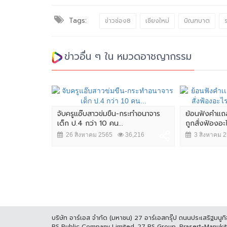
Tags:
ข่าวช่อง8
เชียงใหม่
บิณฑบาต
ข่าวอื่น ๆ ใน หมวดอาชญากรรม
.บก.น.3 ก่อน
จับครูแอ๊บสาวข่มขืน-กระทำอนาจาร
ย้อนฟังคำเเถ
นินการ
เด็ก ป.4 กว่า 10 คน...
ถูกสั่งฟ้องอะ
,415
26 สิงหาคม 2565
36,216
3 สิงหาคม 
บริษัท อาร์เอส จำกัด (มหาชน) 27 อาร์เอสกรุ๊ป ถนนประเสริฐมน
RS Public Company Limited. 27 RS Group, Prasert-Manuk