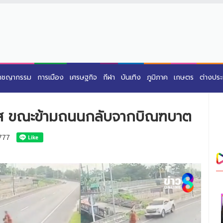
าชญากรรม
การเมือง
เศรษฐกิจ
กีฬา
บันเทิง
ภูมิภาค
เกษตร
ต่างปร
หัส ขณะข้ามถนนกลับจากบิณฑบาต
777