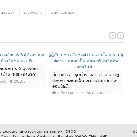
รถชนพระ
หลวงพ่อคิม
วัดน้ำบ่อหลวง
ลงอัยการ 6 ผู้ต้องหา
ไรบ้าง "แซน-กระติก"...
สืบ บช.น.จัดชุดตำรวจออนไลน์ รวบผู้
ผบ.
ต้องหา หลอกเป็น จนท.บริษัทบิทคัพ
ชาว
2565
20,101
ออนไลน์...
ควา
4 ธันวาคม 2564
16,985
7 
ูกิจ แขวงเสนานิคม เขตจตุจักร กรุงเทพฯ 10900
ติ
it Road, Senanikhom, Chatuchak, Bangkok 10900, THAILAND