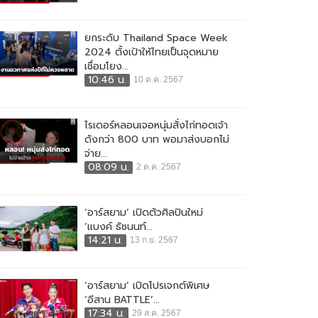
ยกระดับ Thailand Space Week
2024 ตั้งเป้าให้ไทยเป็นจุดหมาย
เชื่อมโยง...
10:46 น.
10 ต.ค. 2567
ไรเดอร์หลอนเจอหนุ่มสั่งไก่ทอดเจ้า
ดังกว่า 800 บาท พอมาส่งบอกไม่
จ่าย...
08:09 น.
2 ต.ค. 2567
‘อาร์สยาม’ เปิดตัวศิลปินใหม่
‘แบงค์ ธัชนนท์...
14:21 น.
13 ก.ย. 2567
‘อาร์สยาม’ เปิดโปรเจกต์พิเศษ
‘อีสาน BATTLE’...
17:34 น.
29 ส.ค. 2567