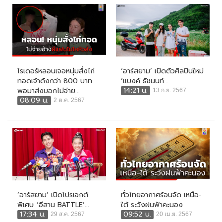
ไรเดอร์หลอนเจอหนุ่มสั่งไก่
‘อาร์สยาม’ เปิดตัวศิลปินใหม่
ทอดเจ้าดังกว่า 800 บาท
‘แบงค์ ธัชนนท์...
14:21 น.
พอมาส่งบอกไม่จ่าย...
13 ก.ย. 2567
08:09 น.
2 ต.ค. 2567
‘อาร์สยาม’ เปิดโปรเจกต์
ทั่วไทยอากาศร้อนจัด เหนือ-
พิเศษ ‘อีสาน BATTLE’...
ใต้ ระวังฝนฟ้าคะนอง
17:34 น.
09:52 น.
29 ส.ค. 2567
20 เม.ย. 2567