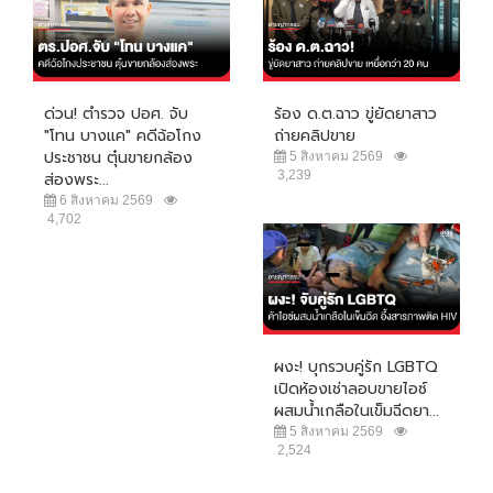
ด่วน! ตำรวจ ปอศ. จับ
ร้อง ด.ต.ฉาว ขู่ยัดยาสาว
"โทน บางแค" คดีฉ้อโกง
ถ่ายคลิปขาย
ประชาชน ตุ๋นขายกล้อง
5 สิงหาคม 2569
3,239
ส่องพระ...
6 สิงหาคม 2569
4,702
ผงะ! บุกรวบคู่รัก LGBTQ
เปิดห้องเช่าลอบขายไอซ์
ผสมน้ำเกลือในเข็มฉีดยา...
5 สิงหาคม 2569
2,524