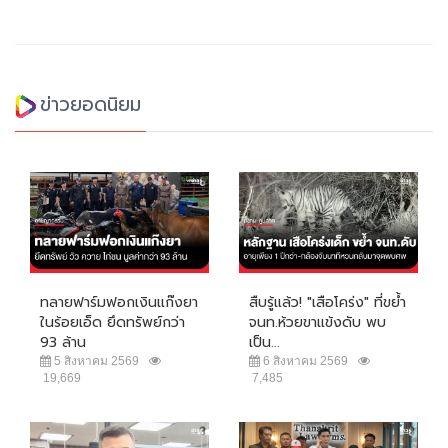
ข่าวยอดนิยม
ทลายฟาร์มฟอกเงินแก๊งยา
สืบรู้แล้ว! "เสือโคร่ง" ที่ขย้ำ
ในร้อยเอ็ด ยึดทรัพย์กว่า
จนท.ห้วยขาแข้งดับ พบ
93 ล้าน
เป็น...
5 สิงหาคม 2569
6 สิงหาคม 2569
19,669
7,485