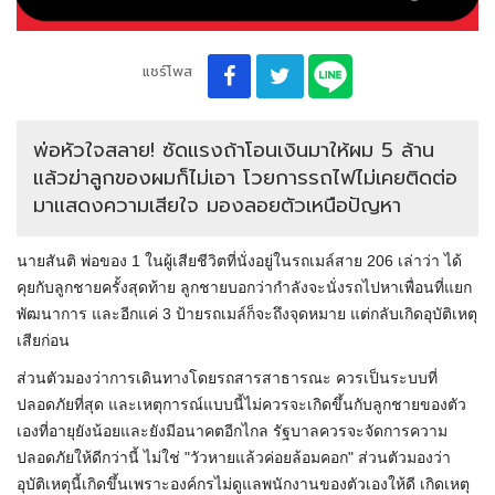
แชร์โพส
พ่อหัวใจสลาย! ซัดแรงถ้าโอนเงินมาให้ผม 5 ล้าน
แล้วฆ่าลูกของผมก็ไม่เอา โวยการรถไฟไม่เคยติดต่อ
มาแสดงความเสียใจ มองลอยตัวเหนือปัญหา
นายสันติ พ่อของ 1 ในผู้เสียชีวิตที่นั่งอยู่ในรถเมล์สาย 206 เล่าว่า ได้
คุยกับลูกชายครั้งสุดท้าย ลูกชายบอกว่ากำลังจะนั่งรถไปหาเพื่อนที่แยก
พัฒนาการ และอีกแค่ 3 ป้ายรถเมล์ก็จะถึงจุดหมาย แต่กลับเกิดอุบัติเหตุ
เสียก่อน
ส่วนตัวมองว่าการเดินทางโดยรถสารสาธารณะ ควรเป็นระบบที่
ปลอดภัยที่สุด และเหตุการณ์แบบนี้ไม่ควรจะเกิดขึ้นกับลูกชายของตัว
เองที่อายุยังน้อยและยังมีอนาคตอีกไกล รัฐบาลควรจะจัดการความ
ปลอดภัยให้ดีกว่านี้ ไม่ใช่ "วัวหายแล้วค่อยล้อมคอก" ส่วนตัวมองว่า
อุบัติเหตุนี้เกิดขึ้นเพราะองค์กรไม่ดูแลพนักงานของตัวเองให้ดี เกิดเหตุ