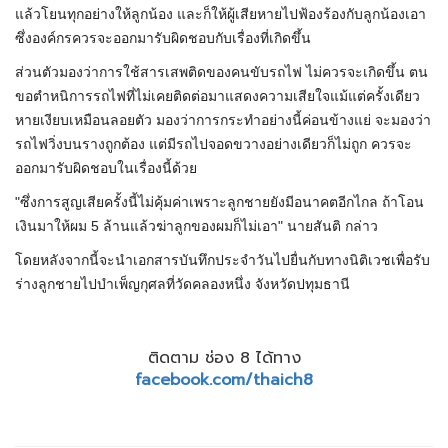
แล้วโยนทุกอย่างให้ลูกน้อง และก็ให้ผู้เสียหายไปฟ้องร้องกับลูกน้องเอา
ซึ่งองค์กรควรจะออกมารับผิดชอบกับเรื่องที่เกิดขึ้น
ส่วนตัวมองว่าการใช้สารเสพติดของคนขับรถไฟ ไม่ควรจะเกิดขึ้น ตน
ขอตำหนิการรถไฟที่ไม่เคยติดต่อมาแสดงความเสียใจแม้แต่ครั้งเดียว
หายเงียบเหมือนลอยตัว มองว่าการกระทำอย่างนี้ค่อนข้างแย่ จะมองว่า
รถไฟวิ่งบนรางถูกต้อง แต่มีรถไปจอดขวางอย่างเดียวก็ไม่ถูก ควรจะ
ออกมารับผิดชอบในเรื่องนี้ด้วย
"ซึ่งการสูญเสียครั้งนี้ไม่คุ้มค่าเพราะลูกชายยังมีอนาคตอีกไกล ถ้าโอน
เงินมาให้ผม 5 ล้านแล้วฆ่าลูกของผมก็ไม่เอา" นายสันติ กล่าว
โดยหลังจากนี้จะนำเอกสารบันทึกประจำวันไปยื่นกับทางนิติเวชเพื่อรับ
ร่างลูกชายไปบำเพ็ญกุศลที่วัดคลองหนึ่ง จังหวัดปทุมธานี
ติดตาม ช่อง 8 ได้ทาง
facebook.com/thaich8