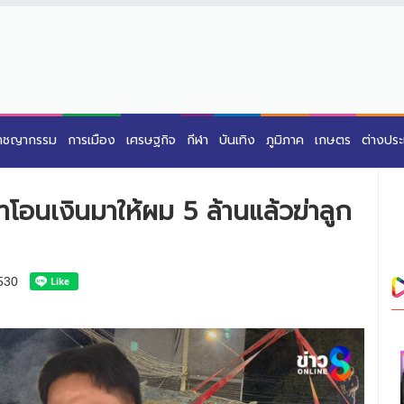
าชญากรรม
การเมือง
เศรษฐกิจ
กีฬา
บันเทิง
ภูมิภาค
เกษตร
ต่างปร
้าโอนเงินมาให้ผม 5 ล้านแล้วฆ่าลูก
530