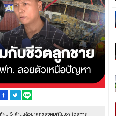
ห้ผม 5 ล้านแล้วฆ่าลูกของผมก็ไม่เอา โวยการ