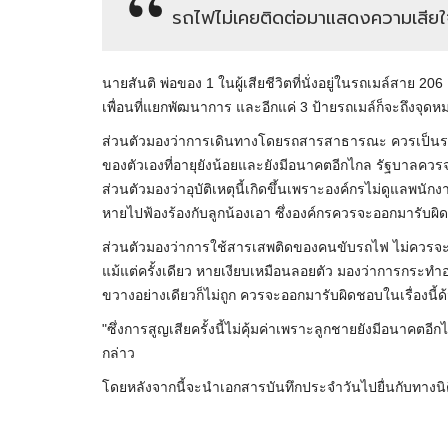
รถไฟไม่เคยติดต่อมาแสดงความเสีย
นายสันติ พ่อของ 1 ในผู้เสียชีวิตที่นั่งอยู่ในรถเมล์สาย 20
เพื่อนที่แยกพัฒนาการ และอีกแค่ 3 ป้ายรถเมล์ก็จะถึงจุดหมา
ส่วนตัวมองว่าการเดินทางโดยรถสารสาธารณะ ควรเป็นระบบท
ของตัวเองที่อายุยังน้อยและยังมีอนาคตอีกไกล รัฐบาลควรจ
ส่วนตัวมองว่าอุบัติเหตุนี้เกิดขึ้นเพราะองค์กรไม่ดูแลพนักง
หายไปฟ้องร้องกับลูกน้องเอา ซึ่งองค์กรควรจะออกมารับผิดชอบ
ส่วนตัวมองว่าการใช้สารเสพติดของคนขับรถไฟ ไม่ควรจะ
แม้แต่ครั้งเดียว หายเงียบเหมือนลอยตัว มองว่าการกระทำอ
ขวางอย่างเดียวก็ไม่ถูก ควรจะออกมารับผิดชอบในเรื่องนี้ด
"ซึ่งการสูญเสียครั้งนี้ไม่คุ้มค่าเพราะลูกชายยังมีอนาคตอ
กล่าว
โดยหลังจากนี้จะนำเอกสารบันทึกประจำวันไปยื่นกับทางนิติ