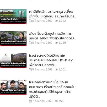
ญาติเชิญวิญญาณ-ครูเร่งเยี่ยม
เด็กเจ็บ เหตุยิงใน รร.เทพศิรินทร์...
8 สิงหาคม 2569
1,322
เดินเครื่องเต็มสูบ! กรมวิชาการ
เกษตร ลุยจัด 'พืชสวนโลกอุดรฯ...
8 สิงหาคม 2569
1,129
โรงเรียนหาดใหญ่วิทยาลัย
ประกาศเรียนออนไลน์ 10-11 ส.ค.
เพื่อความปลอดภัย...
8 สิงหาคม 2569
1,001
โฆษกกองทัพบก เชื่อ ข้อมูล
กมธ.ทหาร เรื่องบังเกอร์ อาจจะไม่
ักท่องเที่ยวตกทะเลเกาะล้าน ร่าง
ลุงพลเผยไม่กังวลอัศวินขี่ม้าขาวโดด
ครบถ้วนและไม่มีข้อมูลจากฝ่าย
แทกโขดหินสาหัส...
ช่วยแม่น้องชมพู่
ปฏิบัติ...
 กุมภาพันธ์ 2565
31,353
7 มิถุนายน 2564
20,725
7 สิงหาคม 2569
756