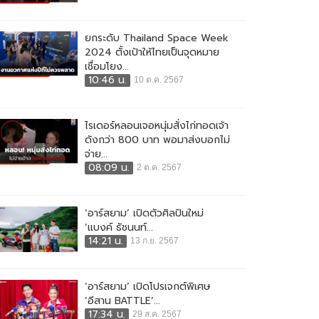
ยกระดับ Thailand Space Week
2024 ตั้งเป้าให้ไทยเป็นจุดหมาย
เชื่อมโยง...
10:46 น.
10 ต.ค. 2567
ไรเดอร์หลอนเจอหนุ่มสั่งไก่ทอดเจ้า
ดังกว่า 800 บาท พอมาส่งบอกไม่
จ่าย...
08:09 น.
2 ต.ค. 2567
‘อาร์สยาม’ เปิดตัวศิลปินใหม่
‘แบงค์ ธัชนนท์...
14:21 น.
13 ก.ย. 2567
‘อาร์สยาม’ เปิดโปรเจกต์พิเศษ
‘อีสาน BATTLE’...
17:34 น.
29 ส.ค. 2567