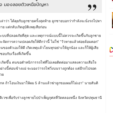
ใจ มองลอยตัวเหนือปัญหา
6 เล่าว่า ได้คุยกับลูกชายครั้งสุดท้าย ลูกชายบอกว่ากำลังจะนั่งรถไปหา
ย แต่กลับเกิดอุบัติเหตุเสียก่อน
ี่ปลอดภัยที่สุด และเหตุการณ์แบบนี้ไม่ควรจะเกิดขึ้นกับลูกชาย
ะจัดการความปลอดภัยให้ดีกว่านี้ ไม่ใช่ "วัวหายแล้วค่อยล้อมคอก"
านของตัวเองให้ดี เกิดเหตุแล้วโยนทุกอย่างให้ลูกน้อง และก็ให้ผู้เสีย
กับเรื่องที่เกิดขึ้น
เกิดขึ้น ตนขอตำหนิการรถไฟที่ไม่เคยติดต่อมาแสดงความเสียใจ
ย่างนี้ค่อนข้างแย่ จะมองว่ารถไฟวิ่งบนรางถูกต้อง แต่มีรถไปจอด
้วย
ีกไกล ถ้าโอนเงินมาให้ผม 5 ล้านแล้วฆ่าลูกของผมก็ไม่เอา" นายสันติ
เวชเพื่อรับร่างลูกชายไปบำเพ็ญกุศลที่วัดคลองหนึ่ง จังหวัดปทุมธานี