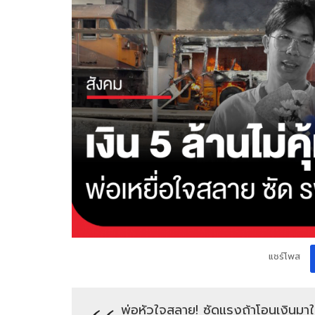
แชร์โพส
พ่อหัวใจสลาย! ซัดแรงถ้าโอนเงินมาใ