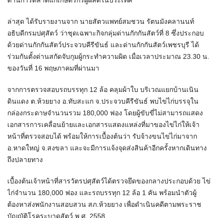
ด้านการตลาดแก่เกษตรกรผู้ผลิตในประเทศ
​ล่าสุด ได้รับรายงานจาก นายสัตวแพทย์สมชวน รัตนมังคลานนท์
อธิบดีกรมปศุสัตว์ ว่าชุดเฉพาะกิจกลุ่มด่านกักกันสัตว์ที่ 8 ซึ่งประกอบ
ด้วยด่านกักกันสัตว์ประจวบคีรีขันธ์ และด่านกักกันสัตว์เพชรบุรี ได้
ร่วมกันตั้งด่านสกัดจับกุมผู้กระทำความผิด เมื่อเวลาประมาณ 23.30 น.
ของวันที่ 16 พฤษภาคมที่ผ่านมา
​จากการตรวจสอบรถบรรทุก 12 ล้อ คลุมผ้าใบ บริเวณแยกบ้านเนิน
ดินแดง ต.ห้วยยาง อ.ทับสะแก จ.ประจวบคีรีขันธ์ พบไข่ไก่บรรจุใน
กล่องกระดาษจำนวนรวม 180,000 ฟอง โดยผู้ขับขี่ไม่สามารถแสดง
เอกสารการเคลื่อนย้ายและเอกสารแสดงแหล่งที่มาของไข่ไก่ให้เจ้า
หน้าที่ตรวจสอบได้ พร้อมให้การเบื้องต้นว่า รับจ้างขนไข่ไก่มาจาก
อ.หาดใหญ่ จ.สงขลา และจะมีการแจ้งจุดส่งสินค้าอีกครั้งหากเดินทาง
ถึงปลายทาง
​เบื้องต้นเจ้าหน้าที่สารวัตรปศุสัตว์ได้ตรวจยึดของกลางประกอบด้วย ไข่
ไก่จำนวน 180,000 ฟอง และรถบรรทุก 12 ล้อ 1 คัน พร้อมนำตัวผู้
ต้องหาส่งพนักงานสอบสวน สภ.ห้วยยาง เพื่อดำเนินคดีตามพระราช
บัญญัติโรคระบาดสัตว์ พ.ศ. 2558