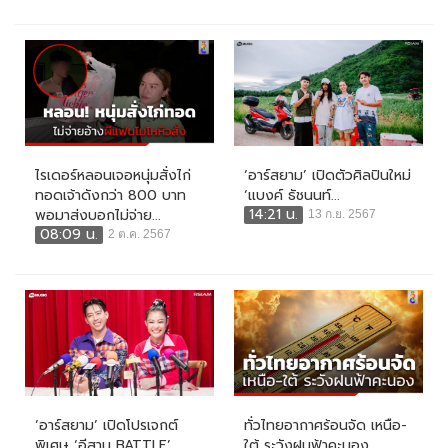
ไรเดอร์หลอนเจอหนุ่มสั่งไก่
‘อาร์สยาม’ เปิดตัวศิลปินใหม่
ทอดเจ้าดังกว่า 800 บาท
‘แบงค์ ธัชนนท์...
14:21 น.
พอมาส่งบอกไม่จ่าย...
13 ก.ย. 2567
08:09 น.
2 ต.ค. 2567
‘อาร์สยาม’ เปิดโปรเจกต์
ทั่วไทยอากาศร้อนจัด เหนือ-
พิเศษ ‘อีสาน BATTLE’...
ใต้ ระวังฝนฟ้าคะนอง