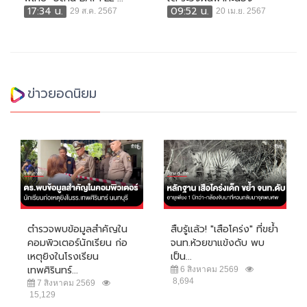
17:34 น.
09:52 น.
29 ส.ค. 2567
20 เม.ย. 2567
ข่าวยอดนิยม
ตำรวจพบข้อมูลสำคัญใน
สืบรู้แล้ว! "เสือโคร่ง" ที่ขย้ำ
คอมพิวเตอร์นักเรียน ก่อ
จนท.ห้วยขาแข้งดับ พบ
เหตุยิงในโรงเรียน
เป็น...
เทพศิรินทร์...
6 สิงหาคม 2569
8,694
7 สิงหาคม 2569
15,129