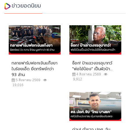
ข่าวยอดนิยม
ทลายฟาร์มฟอกเงินแก๊งยา
ช็อก! ป้าแฉวงจรอุบาทว์
ในร้อยเอ็ด ยึดทรัพย์กว่า
"พ่อไอ้ป๋อง" เป็นผัวป้า...
93 ล้าน
4 สิงหาคม 2569
9,912
5 สิงหาคม 2569
19,016
ด่วน! ตำรวจ ปอศ. จับ