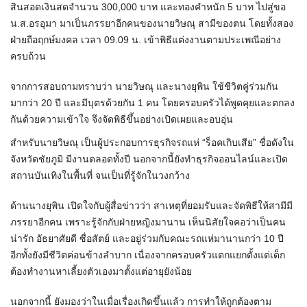
สินสอดเงินสดจำนวน 300,000 บาท และทองคำหนัก 5 บาท ไปสู่ขอ
น.ส.อรอุมา มาเป็นภรรยาอีกคนของนายวิษณุ สามีของตน โดยทั้งสอง
ฝ่ายถือฤกษ์มงคล เวลา 09.09 น. เข้าพิธีแต่งงานตามประเพณีอย่าง
ครบถ้วน
จากการสอบถามทราบว่า นายวิษณุ และนางยุพิน ใช้ชีวิตคู่ร่วมกัน
มากว่า 20 ปี และมีบุตรด้วยกัน 1 คน โดยครอบครัวได้พูดคุยและตกลง
กันด้วยความเข้าใจ จึงจัดพิธีขึ้นอย่างเปิดเผยและอบอุ่น
สำหรับนายวิษณุ เป็นผู้ประกอบการธุรกิจรถแห่ “ร็อคเกิบเสีย” ชื่อดังใน
จังหวัดชัยภูมิ มีงานตลอดทั้งปี นอกจากนี้ยังทำธุรกิจออนไลน์และเปิด
สถานบันเทิงในพื้นที่ จนเป็นที่รู้จักในวงกว้าง
ด้านนางยุพิน เปิดใจกับผู้สื่อข่าวว่า สาเหตุที่ยอมรับและจัดพิธีให้สามีมี
ภรรยาอีกคน เพราะรู้จักกับฝ่ายหญิงมานาน เห็นนิสัยใจคอว่าเป็นคน
น่ารัก อัธยาศัยดี ซื่อสัตย์ และอยู่ร่วมกับคณะรถแห่มานานกว่า 10 ปี
อีกทั้งยังมีชีวิตค่อนข้างลำบาก เนื่องจากครอบครัวแตกแยกตั้งแต่เด็ก
ต้องทำงานหาเลี้ยงตัวเองมาตั้งแต่อายุยังน้อย
นอกจากนี้ ยังมองว่าในเมื่อเรื่องเกิดขึ้นแล้ว การทำให้ถูกต้องตาม