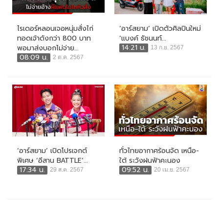
ไรเดอร์หลอนเจอหนุ่มสั่งไก่
‘อาร์สยาม’ เปิดตัวศิลปินใหม่
ทอดเจ้าดังกว่า 800 บาท
‘แบงค์ ธัชนนท์...
14:21 น.
พอมาส่งบอกไม่จ่าย...
13 ก.ย. 2567
08:09 น.
2 ต.ค. 2567
‘อาร์สยาม’ เปิดโปรเจกต์
ทั่วไทยอากาศร้อนจัด เหนือ-
พิเศษ ‘อีสาน BATTLE’...
ใต้ ระวังฝนฟ้าคะนอง
17:34 น.
09:52 น.
29 ส.ค. 2567
20 เม.ย. 2567