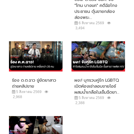
"โทน บางแค" คดีฉ้อโกง
ประชาชน ตุ๋นขายกล้อง
ส่องพระ...
6 สิงหาคม 2569
3,494
ร้อง ด.ต.ฉาว ขู่ยัดยาสาว
ผงะ! บุกรวบคู่รัก LGBTQ
ถ่ายคลิปขาย
เปิดห้องเช่าลอบขายไอซ์
ผสมน้ำเกลือในเข็มฉีดยา...
5 สิงหาคม 2569
2,968
5 สิงหาคม 2569
2,388