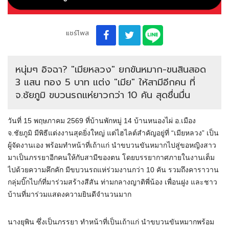
แชร์โพส
หนุ่มๆ อิจฉา? "เมียหลวง" ยกขันหมาก-ขนสินสอด
3 แสน ทอง 5 บาท แต่ง "เมีย" ให้สามีอีกคน ที่
จ.ชัยภูมิ ขบวนรถแห่ยาวกว่า 10 คัน สุดชื่นมื่น
วันที่ 15 พฤษภาคม 2569 ที่บ้านพักหมู่ 14 บ้านหนองไผ่ อ.เมือง
จ.ชัยภูมิ มีพิธีแต่งงานสุดยิ่งใหญ่ แต่ไฮไลต์สำคัญอยู่ที่ “เมียหลวง” เป็น
ผู้จัดงานเอง พร้อมทำหน้าที่เถ้าแก่ นำขบวนขันหมากไปสู่ขอหญิงสาว
มาเป็นภรรยาอีกคนให้กับสามีของตน โดยบรรยากาศภายในงานเต็ม
ไปด้วยความคึกคัก มีขบวนรถแห่ร่วมงานกว่า 10 คัน รวมถึงคาราวาน
กลุ่มบิ๊กไบก์ที่มาร่วมสร้างสีสัน ท่ามกลางญาติพี่น้อง เพื่อนฝูง และชาว
บ้านที่มาร่วมแสดงความยินดีจำนวนมาก
นางยุพิน ซึ่งเป็นภรรยา ทำหน้าที่เป็นเถ้าแก่ นำขบวนขันหมากพร้อม