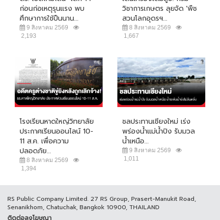
ก่อนก่อเหตุรุนแรง พบ
วิชาการเกษตร ลุยจัด 'พืช
ศึกษาการใช้ปืนนาน...
สวนโลกอุดรฯ...
9 สิงหาคม 2569
8 สิงหาคม 2569
2,193
1,667
โรงเรียนหาดใหญ่วิทยาลัย
ชลประทานเชียงใหม่ เร่ง
ประกาศเรียนออนไลน์ 10-
พร่องน้ำแม่น้ำปิง รับมวล
11 ส.ค. เพื่อความ
น้ำเหนือ...
ปลอดภัย...
9 สิงหาคม 2569
1,011
8 สิงหาคม 2569
1,394
RS Public Company Limited. 27 RS Group, Prasert-Manukit Road,
Senanikhom, Chatuchak, Bangkok 10900, THAILAND
ติดต่อลงโฆษณา