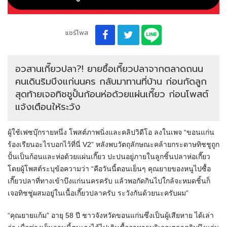
แชร์โพส
อวสานเกี๊ยวปลา?! ยายซื้อเกี๊ยวปลาจากตลาดถนน
คนเดินริมบึงแก่นนคร กลับมาทานที่บ้าน ก่อนกัดลูก
สุดท้ายเจอทิชชูปั้นก้อนห่อด้วยแผ่นเกี๊ยว ก่อนโพสต์
แจ้งเตือนให้ระวัง
ผู้ใช้เฟซบุ๊กรายหนึ่ง โพสต์ภาพนิ่งและคลิปวิดีโอ ลงในเพจ “ขอนแก่น
ร้องเรียนอะไรบอกไว้ที่นี่ V2” หลังพบวัตถุลักษณะคล้ายกระดาษทิชชูถูก
ปั้นเป็นก้อนและห่อด้วยแผ่นเกี๊ยว ปะปนอยู่ภายในลูกชิ้นปลาห่อเกี๊ยว
โดยผู้โพสต์ระบุข้อความว่า “คือวันนี้ตอนเย็นๆ คุณยายของหนูไปซื้อ
เกี๊ยวปลาที่ทางเข้าบึงแก่นนครครับ แล้วพอกัดกินไปใกล้จะหมดชิ้นก็
เจอทิชชู่ผสมอยู่ในเนื้อเกี๊ยวปลาครับ ระวังกันด้วยนะครับผม”
“คุณยายแก้ม” อายุ 58 ปี ชาวจังหวัดขอนแก่นซึ่งเป็นผู้เสียหาย ได้เล่า