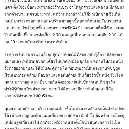
ว่า เมื่อช่วงเย็นวานนี้ตนเองได้ไปเดินซื้ออาหารบริเวณตลาดริมบึงแก่น
นคร ตั้งใจจะซื้อกะเพรากล่องร้านประจำให้ลูกสาวและหลาน ที่กลับมา
จากต่างประเทศรับประทาน แต่ร้านดังกล่าวไม่ได้มาเปิดขาย จึงเดิน
กลับไปทางจุดจอดรถ ก่อนพบร้านขายลูกชิ้นปลาที่ตนเคยรับประทาน
และทราบว่าเป็นลูกชิ้นปลาเยาวราชชื่อดัง มีขายหลายพื้นที่ทั่วประเทศ
จึงเลือกซื้อเกี๊ยวปลาห่อเกี๊ยว 2 ไม้ และลูกชิ้นปลาแบบกลมอีก 2 ไม้ ไม้
ละ 20 บาท กลับมารับประทานที่บ้าน
ระหว่างรับประทานจนถึงลูกสุดท้ายของไม้ที่สอง กลับรู้สึกว่ามีลักษณะ
หยาบและเหนียวผิดปกติ เคี้ยวไม่ขาดเหมือนลูกอื่นๆ ที่ทานไปก่อนหน้า
จึงคายออกมาและใช้ไม้แคะดูด้านใน ก่อนพบว่าเป็นกระดาษทิชชูถูก
ม้วนเป็นก้อนคล้ายเนื้อปลาและห่อทับด้วยแผ่นเกี๊ยวอีกชั้นหนึ่ง จึงเรียก
หลานมาช่วยดู และเมื่อช่วยกันดึงออกมาก็เห็นชัดว่าเป็นทิชชูจริง
ทำให้รู้สึกตกใจอย่างมาก เพราะไม่คิดว่าจะมีการทำลักษณะนี้กับ
อาหารที่จำหน่ายให้ผู้บริโภค
คุณยายแก้มยังกล่าวอีกว่า ตอนเลือกซื้อไม่สามารถสังเกตเห็นสิ่งผิดปกติ
ได้ เนื่องจากถูกห่อด้วยแผ่นเกี๊ยวอย่างมิดชิด เมื่อนำไปต้มหรือทอดก็จะดู
เหมือนลูกเกี๊ยวทั่วไป อีกทั้งยังเชื่อว่าคนทำตั้งใจนำชิ้นดังกล่าวไว้เป็น