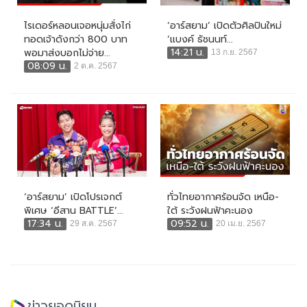
ไรเดอร์หลอนเจอหนุ่มสั่งไก่
‘อาร์สยาม’ เปิดตัวศิลปินใหม่
ทอดเจ้าดังกว่า 800 บาท
‘แบงค์ ธัชนนท์...
14:21 น.
พอมาส่งบอกไม่จ่าย...
13 ก.ย. 2567
08:09 น.
2 ต.ค. 2567
‘อาร์สยาม’ เปิดโปรเจกต์
ทั่วไทยอากาศร้อนจัด เหนือ-
พิเศษ ‘อีสาน BATTLE’...
ใต้ ระวังฝนฟ้าคะนอง
17:34 น.
09:52 น.
29 ส.ค. 2567
20 เม.ย. 2567
ข่าวยอดนิยม