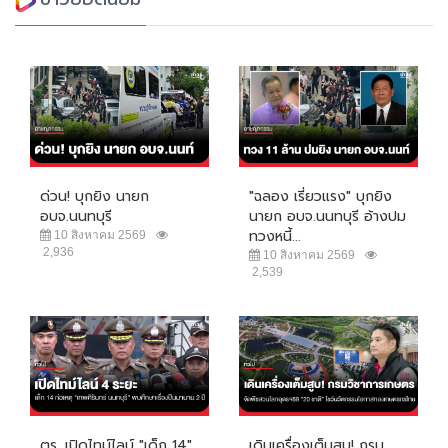
ด่วน! บุกยิง นายก
"ฉลอง เรี่ยวแรง" บุกยิง
อบจ.นนทบุรี
นายก อบจ.นนทบุรี อ้างปม
ทวงหนี้...
10 สิงหาคม 2569
2,936
10 สิงหาคม 2569
2,539
ตร. เปิดไทม์ไลน์ "เด็ก 14"
เดินเครื่องเต็มสูบ! กรม