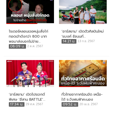
ไรเดอร์หลอนเจอหนุ่มสั่งไก่
‘อาร์สยาม’ เปิดตัวศิลปินใหม่
ทอดเจ้าดังกว่า 800 บาท
‘แบงค์ ธัชนนท์...
14:21 น.
พอมาส่งบอกไม่จ่าย...
13 ก.ย. 2567
08:09 น.
2 ต.ค. 2567
‘อาร์สยาม’ เปิดโปรเจกต์
ทั่วไทยอากาศร้อนจัด เหนือ-
พิเศษ ‘อีสาน BATTLE’...
ใต้ ระวังฝนฟ้าคะนอง
17:34 น.
09:52 น.
29 ส.ค. 2567
20 เม.ย. 2567