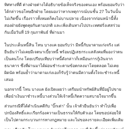
ทิศทางที่ดี ต่างฝ่ายต่างได้อธิบายข้อเท็จจริงของตนเอง พร้อมยอมรับว่า
ได้กล่าวขอโทษอีกฝ่าย โดยมองว่าหากเหตุการณ์บนชั้น 27 ในวันนั้น
ไม่เกิดขึ้น เรื่องราวทั้งหมดก็คงไม่บานปลาย เนื่องจากก่อนหน้านี้ทั้ง
สองฝ่ายยังพูดคุยกันตามปกติ และเพิ่งเดินทางไปประเทศฝรั่งเศสร่วม
กันเมื่อวันที่ 19 กุมภาพันธ์ ที่ผ่านมา
ในประเด็นหนี้สิน โทน บางแค ยอมรับว่า มีหนี้กับมาดามเก่งจริง แต่
ยืนยันว่าไม่เคยมีเจตนาเบี้ยวหนี้ พร้อมปฏิเสธกระแสสังคมที่มองว่าตน
เป็นคนโกง โดยเปรียบเทียบว่าหนี้ดังกล่าวก็เหมือนการกู้เงินจาก
ธนาคาร ซึ่งที่ผ่านมาได้ผ่อนชำระตามข้อตกลงมาโดยตลอด ไม่เคย
ผิดนัด พร้อมย้ำว่ามาดามเก่งเองก็รับรู้ว่าตนมีความตั้งใจจะชำระหนี้
เสมอ
นอกจากนี้ โทน บางแค ยังเปิดเผยว่า เตรียมนำทรัพย์สินที่มีอยู่ไปขาย
เพื่อนำเงินมาชำระหนี้บางส่วนให้เจ้าหนี้เกิดความสบายใจมากขึ้น
ส่วนกรณีที่ได้ดำเนินคดีกับ “บิ๊กเต่า” นั้น เจ้าตัวยืนยันว่า ทำไปเพื่อ
ปกป้องสิทธิ์และเรียกร้องความเป็นธรรมให้กับตัวเอง โดยขอปล่อยให้
เป็นไปตามกระบวนการทางกฎหมาย และไม่ขอลงรายละเอียดเพิ่มเติม