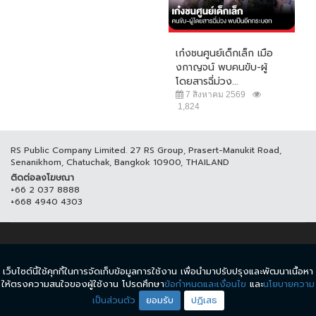
เก๋งชนศูนย์เด็กเล็ก เมือ
งกาญจน์ พบคนขับ-ผู้
โดยสารฉี่ม่วง...
7 สิงหาคม 2569
1,824
RS Public Company Limited. 27 RS Group, Prasert-Manukit Road,
Senanikhom, Chatuchak, Bangkok 10900, THAILAND
ติดต่อลงโฆษณา
+66 2 037 8888
+668 4940 4303
© COPYRIGHT 2017 THAICH8.COM, ALL RIGHT RESERVED.
เว็บไซต์นี้ใช้คุกกี้ในการจัดเก็บข้อมูลการใช้งาน เพื่อนำมาปรับปรุงและพัฒนาเนื้อหา
ข้อกำหนดและเงื่อนไข
นโยบายความเป็นส่วนตัว
ให้ตรงความสนใจของผู้ใช้งาน โปรดศึกษา
ข้อกำหนดและเงื่อนไข
และ
นโยบายความ
เป็นส่วนตัว
ยอมรับ
ปฏิเสธ