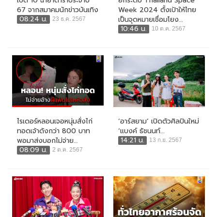
เปิด 10 ฉายาดาราประจำปี
ยกระดับ Thailand Space
67 จากสมาคมนักข่าวบันเทิง
Week 2024 ตั้งเป้าให้ไทย
08:24 น.
เป็นจุดหมายเชื่อมโยง...
23 ธ.ค. 2567
10:46 น.
10 ต.ค. 2567
ไรเดอร์หลอนเจอหนุ่มสั่งไก่
‘อาร์สยาม’ เปิดตัวศิลปินใหม่
ทอดเจ้าดังกว่า 800 บาท
‘แบงค์ ธัชนนท์...
14:21 น.
พอมาส่งบอกไม่จ่าย...
13 ก.ย. 2567
08:09 น.
2 ต.ค. 2567