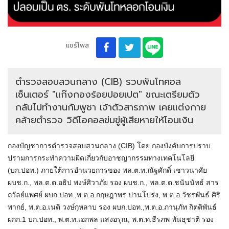
แชร์โพส
ตำรวจสอบสวนกลาง (CIB) รวบพันโทคอล
เซ็นเตอร์ "แก๊งกองร้อยปอยเปต" ขณะเตรียมตัว
กลับไปทำงานกัมพูชา เจ้าตัวสารภาพ เคยแต่งกาย
คล้ายตำรวจ วิดีโอคอลข่มขู่ผู้เสียหายให้โอนเงิน
กองบัญชาการตำรวจสอบสวนกลาง (CIB) โดย กองบังคับการปราบ
ปรามการกระทำความผิดเกี่ยวกับอาชญากรรมทางเทคโนโลยี
(บก.ปอท.) ภายใต้การอำนวยการของ พล.ต.ท.ณัฐศักดิ์ เชาวนาศัย
ผบช.ก., พล.ต.ต.อธิป พงษ์ศิวาภัย รอง ผบช.ก., พล.ต.ต.ชนันนัทธ์ สาร
ถวัลย์แพศย์ ผบก.ปอท.,พ.ต.อ.กฤษฎาพร ปานโปร่ง, พ.ต.อ.วัชรพันธ์ ศิริ
พากย์, พ.ต.อ.เนติ วงษ์กุหลาบ รอง ผบก.ปอท.,พ.ต.อ.ภานุภัท กิตติพันธ์
ผกก.1 บก.ปอท., พ.ต.ท.เอกพล แสงอรุณ, พ.ต.ท.ธีรภพ พันธุชาติ รอง