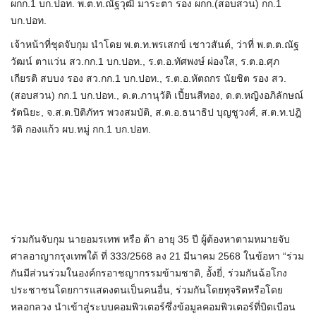
ผกก.1 บก.ปอท. พ.ต.ท.ณัฐวุฒิ มาระตา รอง ผกก.(สอบสวน) กก.1
บก.ปอท.
เจ้าหน้าที่ชุดจับกุม นำโดย พ.ต.ท.พรเสกข์ เชาวสันต์, ว่าที่ พ.ต.ต.ณัฐ
วัฒน์ ตาแว่น สว.กก.1 บก.ปอท., ร.ต.อ.ทัศพงษ์ ผ่องใส, ร.ต.อ.ศุภ
เกียรติ สบบง รอง สว.กก.1 บก.ปอท., ร.ต.อ.หัตถกร นัยชิต รอง สว.
(สอบสวน) กก.1 บก.ปอท., ด.ต.ภานุวัติ เปี้ยนสีทอง, ด.ต.หญิงอภิลักษณ์
รัตนิยะ, จ.ส.ต.ปิติภัทร พวงสมบัติ, ส.ต.อ.ธนาธิป บุญชูวงศ์, ส.ต.ท.ปฎิ
วัติ กองแก้ว ผบ.หมู่ กก.1 บก.ปอท.
ร่วมกันจับกุม นายอมรเทพ หรือ ต้า อายุ 35 ปี ผู้ต้องหาตามหมายจับ
ศาลอาญากรุงเทพใต้ ที่ 333/2568 ลง 21 มีนาคม 2568 ในข้อหา “ร่วม
กันมีส่วนร่วมในองค์กรอาชญากรรมข้ามชาติ, อั้งยี่, ร่วมกันฉ้อโกง
ประชาชนโดยการแสดงตนเป็นคนอื่น, ร่วมกันโดยทุจริตหรือโดย
หลอกลวง นำเข้าสู่ระบบคอมพิวเตอร์ซึ่งข้อมูลคอมพิวเตอร์ที่บิดเบือน