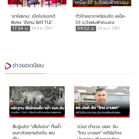
‘อาร์สยาม’ เปิดโปรเจกต์
ทั่วไทยอากาศร้อนจัด เหนือ-
พิเศษ ‘อีสาน BATTLE’...
ใต้ ระวังฝนฟ้าคะนอง
17:34 น.
09:52 น.
29 ส.ค. 2567
20 เม.ย. 2567
ข่าวยอดนิยม
สืบรู้แล้ว! "เสือโคร่ง" ที่ขย้ำ
ด่วน! ตำรวจ ปอศ. จับ
จนท.ห้วยขาแข้งดับ พบ
"โทน บางแค" คดีฉ้อโกง