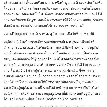
หรือปลอมไม่ว่าทั้งหมดหรือบางส่วน หรือข้อมูลคอมพิวเตอร์อันเป็นเท็จ
โดยประการที่น่าจะเกิดความเสียหายแก่ประชาชน, สมคบกันโดยการ
ตกลงกันตั้งแต่สองคนขึ้นไป เพื่อกระทำความผิดฐานฟอกเงิน และได้มี
การกระทำความผิดฐานฟอกเงิน เพราะเหตุที่ได้มีการสมคบกัน, ร่วมกัน
ฟอกเงิน และร่วมกันปลอมและใช้เอกสารราชการปลอม”
สถานที่จับกุม แขวงจตุจักร เขตจตุจักร กทม. เมื่อวันที่ 11 พ.ค.69
พฤติการณ์ สืบเนื่องจากเมื่อประมาณกลางปี พ.ศ.2567 เจ้าหน้าที่
ตำรวจ กก. 1 บก.ปอท. ได้รับแจ้งความกรณีมีคนร้ายหลอกลวงผู้เสีย
หายในลักษณะของแก๊งคอลเซ็นเตอร์ โดยมีการแต่งกายเป็นตำรวจ
ข่มขู่และหลอกลวงให้ผู้เสียหายโอนเงินไป ต่อมาเจ้าหน้าที่ตำรวจได้
ทำการสืบสวนจับกุมกลุ่มเครือข่ายขบวนการดังกล่าวได้จำนวนหลาย
ราย ทั้งกลุ่มบัญชีม้า กลุ่มโทรหลอก และกลุ่มฟอกเงิน ซึ่งจากการ
สืบสวนยังพบผู้มีส่วนร่วมในการกระทำความผิดครั้งนี้อีกจำนวนหลาย
ราย โดยพนักงานสอบสวนได้มีการรวบรวมพยานหลักฐานและขอ
หมายจับกลุ่มผู้ต้องหากลุ่มนี้ รวมถึงหัวหน้าขบวนการชาวจีนอีกด้วย
ทั้งนี้ จากการสืบสวนทราบว่ากลุ่มผู้ต้องหาที่ยังคงหลบหนีอยู่ มีบางส่วน
ได้แยกย้ายหลบหนีและไปซ่อนตัวที่ภูมิลำเนาของตนเอง