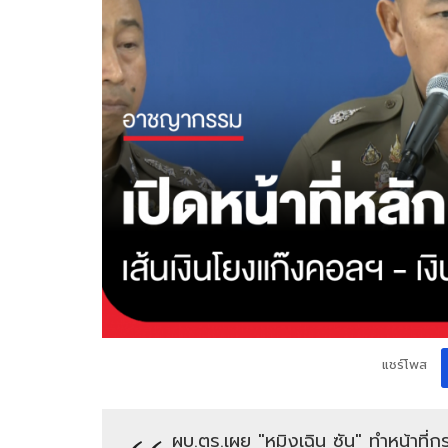
แชร์โพส
ผบ.ตร.เผย "หมิงเฉิน ซัน" ทำหน้าที่ก