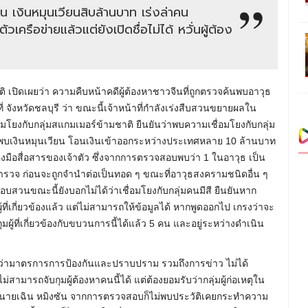
น เงินหมุนเวียนสิบล้านบาท เร่งล่าคน
ัวเครือข่ายแล้วแต่ยังเปิดชื่อไม่ได้ หวั่นผู้ต้อง
ติ เปิดเผยว่า ความคืบหน้าคดีผู้ต้องหาชาวจีนที่ถูกตรวจค้นพบอาวุธ
 จังหวัดชลบุรี ว่า ขณะนี้เจ้าหน้าที่กำลังเร่งสืบสวนขยายผลใน
อมโยงกับกลุ่มสแกมเมอร์ข้ามชาติ ยืนยันว่าพบความเชื่อมโยงกับกลุ่ม
น พบเงินหมุนเวียน โอนเงินเข้าออกระหว่างประเทศหลาย 10 ล้านบาท
องมือสื่อสารของเจ้าตัว ซึ่งจากการตรวจสอบพบว่า 1 ในอาวุธ เป็น
รวจ ก่อนจะถูกจำนำต่อเป็นทอด ๆ ขณะที่อาวุธสงครามชนิดอื่น ๆ
อบสวนขณะนี้ยังบอกไม่ได้ว่าเชื่อมโยงกับกลุ่มคนมีสี ยืนยันหาก
ู้ที่เกี่ยวข้องแล้ว แต่ไม่สามารถให้ข้อมูลได้ หากพูดออกไป เกรงว่าจะ
้ที่เกี่ยวข้องกับขบวนการนี้ได้แล้ว 5 คน และอยู่ระหว่างดำเนิน
ืนยันว่ามาตรการการป้องกันและปราบปราม รวมถึงการข่าว ไม่ได้
มารถจับกุมผู้ต้องหาคนนี้ได้ แต่ต้องยอมรับว่ากลุ่มผู้ก่อเหตุใน
เช่นนายเฉิน หมิงซัน จากการตรวจสอบก็ไม่พบประวัติเคยกระทำความ