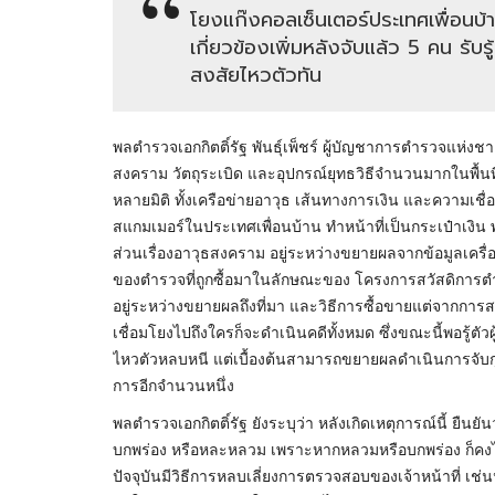
โยงแก๊งคอลเซ็นเตอร์ประเทศเพื่อนบ้า
เกี่ยวข้องเพิ่มหลังจับแล้ว 5 คน รับรู้ต
สงสัยไหวตัวทัน
พลตำรวจเอกกิตติ์รัฐ พันธุ์เพ็ชร์ ผู้บัญชาการตำรวจแห่งชา
สงคราม วัตถุระเบิด และอุปกรณ์ยุทธวิธีจำนวนมากในพื้นที่
หลายมิติ ทั้งเครือข่ายอาวุธ เส้นทางการเงิน และความเชื่
สแกมเมอร์ในประเทศเพื่อนบ้าน ทำหน้าที่เป็นกระเป๋าเงิ
ส่วนเรื่องอาวุธสงคราม อยู่ระหว่างขยายผลจากข้อมูลเครื่
ของตำรวจที่ถูกซื้อมาในลักษณะของ โครงการสวัสดิการตำ
อยู่ระหว่างขยายผลถึงที่มา และวิธีการซื้อขายแต่จากการส
เชื่อมโยงไปถึงใครก็จะดำเนินคดีทั้งหมด ซึ่งขณะนี้พอรู้ตัวผ
ไหวตัวหลบหนี แต่เบื้องต้นสามารถขยายผลดำเนินการจับกุมผู
การอีกจำนวนหนึ่ง
พลตำรวจเอกกิตติ์รัฐ ยังระบุว่า หลังเกิดเหตุการณ์นี้ ย
บกพร่อง หรือหละหลวม เพราะหากหลวมหรือบกพร่อง ก็คงไม่สา
ปัจจุบันมีวิธีการหลบเลี่ยงการตรวจสอบของเจ้าหน้าที่ 