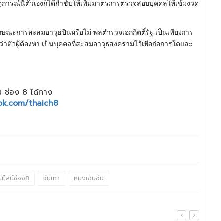
ารณ์นี้ตัวเองก็ได้กำชับให้เพิ่มมาตรการตรวจสอบบุคคลให้เข้มงวด
มีลักษณะการสะสมอาวุธปืนหรือไม่ พลตำรวจเอกกิตติ์รัฐ เป็นเพียงการ
ี้ว่าตัวผู้ต้องหา เป็นบุคคลที่สะสมอาวุธสงครามไว้เพื่อก่อการใดและ
 ช่อง 8 ได้ทาง
ok.com/thaich8
นไลน์ช่อง8
จีนเทา
หมิงเฉินซัน