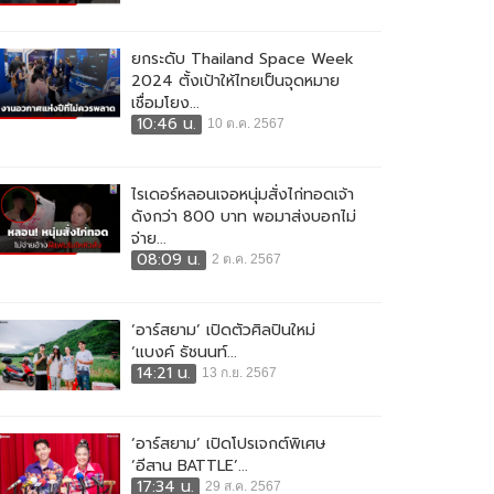
ยกระดับ Thailand Space Week
2024 ตั้งเป้าให้ไทยเป็นจุดหมาย
เชื่อมโยง...
10:46 น.
10 ต.ค. 2567
ไรเดอร์หลอนเจอหนุ่มสั่งไก่ทอดเจ้า
ดังกว่า 800 บาท พอมาส่งบอกไม่
จ่าย...
08:09 น.
2 ต.ค. 2567
‘อาร์สยาม’ เปิดตัวศิลปินใหม่
‘แบงค์ ธัชนนท์...
14:21 น.
13 ก.ย. 2567
‘อาร์สยาม’ เปิดโปรเจกต์พิเศษ
‘อีสาน BATTLE’...
17:34 น.
29 ส.ค. 2567