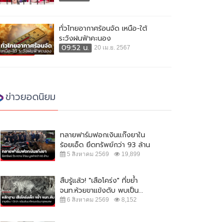
ทั่วไทยอากาศร้อนจัด เหนือ-ใต้
ระวังฝนฟ้าคะนอง
09:52 น.
20 เม.ย. 2567
ข่าวยอดนิยม
ทลายฟาร์มฟอกเงินแก๊งยาใน
ร้อยเอ็ด ยึดทรัพย์กว่า 93 ล้าน
5 สิงหาคม 2569
19,899
สืบรู้แล้ว! "เสือโคร่ง" ที่ขย้ำ
จนท.ห้วยขาแข้งดับ พบเป็น...
6 สิงหาคม 2569
8,152