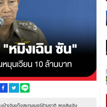
ระเป๋าเงินแก๊งสแกมเมอร์ข้ามชาติ พบเส้นเงิน