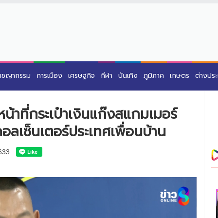
าชญากรรม
การเมือง
เศรษฐกิจ
กีฬา
บันเทิง
ภูมิภาค
เกษตร
ต่างปร
น้าที่กระเป๋าเงินแก๊งสแกมเมอร์
อลเซ็นเตอร์ประเทศเพื่อนบ้าน
633