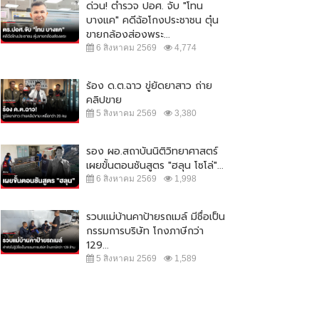
ด่วน! ตำรวจ ปอศ. จับ "โทน
บางแค" คดีฉ้อโกงประชาชน ตุ๋น
ขายกล้องส่องพระ...
6 สิงหาคม 2569
4,774
ร้อง ด.ต.ฉาว ขู่ยัดยาสาว ถ่าย
คลิปขาย
5 สิงหาคม 2569
3,380
รอง ผอ.สถาบันนิติวิทยาศาสตร์
เผยขั้นตอนชันสูตร "ฮลุน โซโล่"...
6 สิงหาคม 2569
1,998
รวบแม่บ้านคาป้ายรถเมล์ มีชื่อเป็น
กรรมการบริษัท โกงภาษีกว่า
129...
5 สิงหาคม 2569
1,589