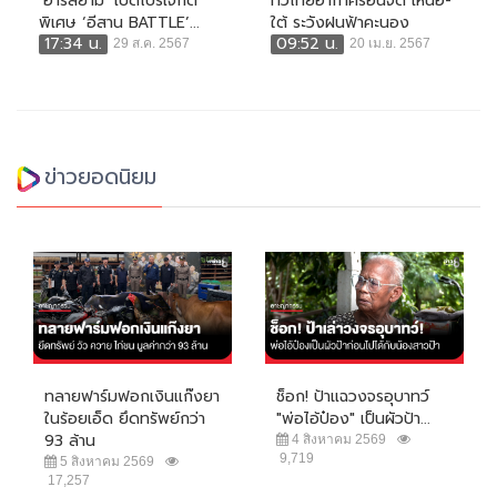
‘อาร์สยาม’ เปิดโปรเจกต์
ทั่วไทยอากาศร้อนจัด เหนือ-
พิเศษ ‘อีสาน BATTLE’...
ใต้ ระวังฝนฟ้าคะนอง
17:34 น.
09:52 น.
29 ส.ค. 2567
20 เม.ย. 2567
ข่าวยอดนิยม
ทลายฟาร์มฟอกเงินแก๊งยา
ช็อก! ป้าแฉวงจรอุบาทว์
ในร้อยเอ็ด ยึดทรัพย์กว่า
"พ่อไอ้ป๋อง" เป็นผัวป้า...
93 ล้าน
4 สิงหาคม 2569
9,719
5 สิงหาคม 2569
17,257