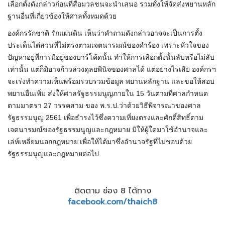
เลือกตั้งดังกล่าวก่อนที่สื่อมวลชนจะนำเสนอ รวมทั้งให้จัดส่งพยานหลัก
ฐานอื่นที่เกี่ยวข้องให้ศาลทั้งหมดด้วย
องค์กรรักชาติ รักแผ่นดิน เห็นว่าคำถามดังกล่าวอาจจะเป็นการตั้ง
ประเด็นไต่สวนที่ไม่ตรงตามเจตนารมณ์ของคำร้อง เพราะหัวใจของ
ปัญหาอยู่ที่การมีอยู่ของบาร์โค้ดนั้น ทำให้การเลือกตั้งนั้นลับหรือไม่ลับ
เท่านั้น แต่ก็มิอาจก้าวล่วงดุลยพินิจของศาลได้ แต่อย่างไรเสีย องค์กรฯ
จะเร่งทำความเห็นพร้อมรวบรวมข้อมูล พยานหลักฐาน และขอให้สอบ
พยานอื่นเพิ่ม ส่งให้ศาลรัฐธรรมนูญภายใน 15 วันตามที่ศาลกำหนด
ตามมาตรา 27 วรรคสาม ของ พ.ร.ป.ว่าด้วยวิธีพิจารณาของศาล
รัฐธรรมนูญ 2561 เพื่อธำรงไว้ซึ่งความเที่ยงตรงและศักดิ์สิทธิ์ตาม
เจตนารมณ์ของรัฐธรรมนูญและกฎหมาย มิให้ผู้ใดมาใช้อำนาจและ
เล่ห์เหลี่ยมนอกกฎหมาย เพื่อให้ได้มาซึ่งอำนาจรัฐที่ไม่ชอบด้วย
รัฐธรรมนูญและกฎหมายต่อไป
ติดตาม ช่อง 8 ได้ทาง
facebook.com/thaich8