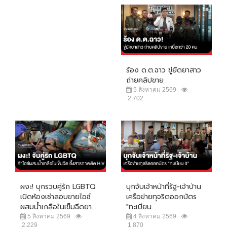
ร้อง ด.ต.ฉาว ขู่ยัดยาสาว
ถ่ายคลิปขาย
5 สิงหาคม 2569
2,702
ผงะ! บุกรวบคู่รัก LGBTQ
บุกจับเจ้าหน้าที่รัฐ-เจ้าบ้าน
เปิดห้องเช่าลอบขายไอซ์
เครือข่ายทุจริตออกบัตร
ผสมน้ำเกลือในเข็มฉีดยา...
"ทะเบียน...
5 สิงหาคม 2569
4 สิงหาคม 2569
2,229
1,870