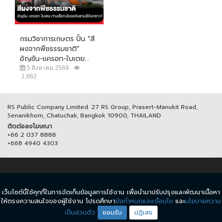
กรมวิชาการเกษตร ปั้น "สี
ผงจากพืชธรรมชาติ"
อัญชัน-แครอท-ใบเตย...
5 สิงหาคม 2569
1,662
RS Public Company Limited. 27 RS Group, Prasert-Manukit Road,
Senanikhom, Chatuchak, Bangkok 10900, THAILAND
ติดต่อลงโฆษณา
+66 2 037 8888
+668 4940 4303
© COPYRIGHT 2017 THAICH8.COM, ALL RIGHT RESERVED.
เว็บไซต์นี้ใช้คุกกี้ในการจัดเก็บข้อมูลการใช้งาน เพื่อนำมาปรับปรุงและพัฒนาเนื้อหา
ข้อกำหนดและเงื่อนไข
นโยบายความเป็นส่วนตัว
ให้ตรงความสนใจของผู้ใช้งาน โปรดศึกษา
ข้อกำหนดและเงื่อนไข
และ
นโยบายความ
เป็นส่วนตัว
ยอมรับ
ปฏิเสธ