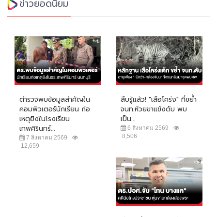
ข่าวยอดนิยม
ตำรวจพบข้อมูลสำคัญใน
สืบรู้แล้ว! "เสือโคร่ง" ที่ขย้ำ
คอมพิวเตอร์นักเรียน ก่อ
จนท.ห้วยขาแข้งดับ พบ
เหตุยิงในโรงเรียน
เป็น...
เทพศิรินทร์...
6 สิงหาคม 2569
8,506
7 สิงหาคม 2569
12,659