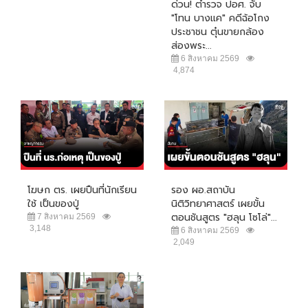
ด่วน! ตำรวจ ปอศ. จับ
"โทน บางแค" คดีฉ้อโกง
ประชาชน ตุ๋นขายกล้อง
ส่องพระ...
6 สิงหาคม 2569
4,874
โฆษก ตร. เผยปืนที่นักเรียน
รอง ผอ.สถาบัน
ใช้ เป็นของปู่
นิติวิทยาศาสตร์ เผยขั้น
ตอนชันสูตร "ฮลุน โซโล่"...
7 สิงหาคม 2569
3,148
6 สิงหาคม 2569
2,049