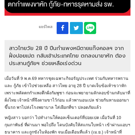
แชร์โพส
สาวไทยวัย 28 ปี ปีนกำแพงหนีตายแก๊งคอลฯ จาก
ฝั่งปอยเปต กลับเข้าประเทศไทย ตกลงมาขาหัก ต้อง
ประสานกู้ภัยฯ ช่วยเหลือเร่งด่วน
เมื่อวันที่ 9 พ.ค.69 ทหารชุดเฉพาะกิจอรัญประเทศ ร่วมกับทหารพราน
และ กู้ภัย เข้าไปช่วยเหลือ สาวไทย อายุ 28 ปี บาดเจ็บข้อเท้าขวาหัก
เพราะพลัดตกกำแพงตึกฝั่งกัมพูชา ก่อนจะพยายามลักลอบข้ามกลับมาที่
ฝั่งไทย เจ้าหน้าที่จึงดามขาไว้ก่อน แล้วพานอนเปล ช่วยกันหามออกมา
ขึ้นรถ พาไปส่งโรงพยาบาล ใส่เฝือกที่ขา ปลอดภัยแล้ว
หญิงสาว บอกว่า ไปทำงานให้คอลเซ็นเตอร์ที่ปอยเปต เมื่อวันที่ 10
กุมภาพันธ์ ที่ผ่านมา พอไปถึง โดนบังคับให้สแกนใบหน้า เข้าผ่านแอบฯ
ธนาคาร และถูกขังในห้องพัก จนเมื่อเดือนที่แล้ว (เม.ย.) เจ้าหน้าที่