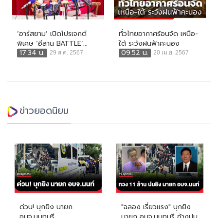
‘อาร์สยาม’ เปิดโปรเจกต์
ทั่วไทยอากาศร้อนจัด เหนือ-
พิเศษ ‘อีสาน BATTLE’...
ใต้ ระวังฝนฟ้าคะนอง
17:34 น.
09:52 น.
29 ส.ค. 2567
20 เม.ย. 2567
ข่าวยอดนิยม
ด่วน! บุกยิง นายก
"ฉลอง เรี่ยวแรง" บุกยิง
อบจ.นนทบุรี
นายก อบจ.นนทบุรี อ้างปม