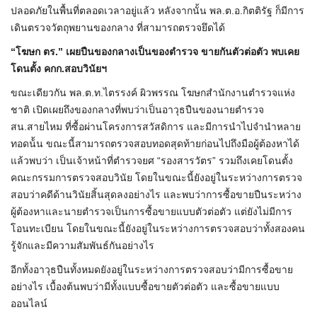
ปลอดภัยในพื้นที่ตลอดเวลาอยู่แล้ว หลังจากนั้น พล.ต.อ.กิตติรัฐ ก็มีการ
เดินตรวจวัตถุพยานของกลาง ที่สามารถตรวจยึดได้
“โฆษก ตร.” เผยปืนของกลางเป็นของตำรวจ ขายกันตัวต่อตัว พบเคย
โดนตั้ง คกก.สอบวินัยฯ
ขณะเดียวกัน พล.ต.ท.ไตรรงค์ ผิวพรรณ โฆษกสำนักงานตำรวจแห่ง
ชาติ เปิดเผยถึงของกลางที่พบว่าเป็นอาวุธปืนของนายตำรวจ
สน.สายไหม ที่ซื้อผ่านโครงการสวัสดิการ และมีการนำไปจำนำหลาย
ทอดน้้น ขณะนี้สามารถตรวจสอบทอดสุดท้ายก่อนไปถึงมือผู้ต้องหาได้
แล้วพบว่า เป็นเจ้าหน้าที่ตำรวจยศ “รองสารวัตร” รวมถึงเคยโดนตั้ง
คณะกรรมการตรวจสอบวินัย โดยในขณะนี้ยังอยู่ในระหว่างการตรวจ
สอบว่าคดีด้านวินัยสิ้นสุดลงอย่างไร และพบว่าการซื้อขายปืนระหว่าง
ผู้ต้องหาและนายตำรวจเป็นการซื้อขายแบบตัวต่อตัว แต่ยังไม่มีการ
โอนทะเบียน โดยในขณะนี้ยังอยู่ในระหว่างการตรวจสอบว่าทั้งสองคน
รู้จักและมีความสัมพันธ์กันอย่างไร
อีกทั้งอาวุธปืนทั้งหมดยังอยู่ในระหว่างการตรวจสอบว่ามีการซื้อขาย
อย่างไร เบื้องต้นพบว่ามีทั้งแบบซื้อขายตัวต่อตัว และซื้อขายแบบ
ออนไลน์