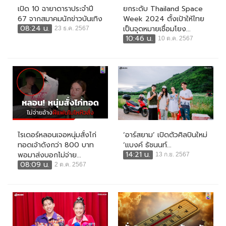
เปิด 10 ฉายาดาราประจำปี
ยกระดับ Thailand Space
67 จากสมาคมนักข่าวบันเทิง
Week 2024 ตั้งเป้าให้ไทย
08:24 น.
เป็นจุดหมายเชื่อมโยง...
23 ธ.ค. 2567
10:46 น.
10 ต.ค. 2567
ไรเดอร์หลอนเจอหนุ่มสั่งไก่
‘อาร์สยาม’ เปิดตัวศิลปินใหม่
ทอดเจ้าดังกว่า 800 บาท
‘แบงค์ ธัชนนท์...
14:21 น.
พอมาส่งบอกไม่จ่าย...
13 ก.ย. 2567
08:09 น.
2 ต.ค. 2567