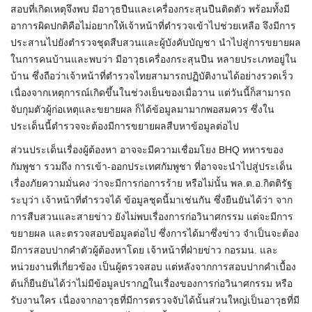
สอบที่เกิดเหตุจึงพบ มีอาวุธปืนและเครื่องกระสุนปืนติดตัว พร้อมทั้งมี
อาการผิดปกติคือไม่อยากให้เจ้าหน้าที่ตำรวจเข้าไปช่วยเหลือ จึงมีการ
ประสานไปยังตำรวจชุดสืบสวนและผู้บังคับบัญชา นำไปสู่การขยายผล
ในการคนบ้านและพบว่า มีอาวุธเครื่องกระสุนปืน หลายประเภทอยู่ใน
บ้าน ซึ่งถือว่าเจ้าหน้าที่ตำรวจไทยสามารถปฏิบัติงานได้อย่างรวดเร็ว
เนื่องจากเหตุการณ์เกิดขึ้นในช่วงเย็นของเมื่อวาน แต่วันนี้ก็สามารถ
จับกุมตัวผู้ก่อเหตุและขยายผล ก็ได้ข้อมูลมามากพอสมควร ซึ่งใน
ประเด็นนี้ตำรวจจะต้องมีการขยายผลสืบหาข้อมูลต่อไป
ส่วนประเด็นเรื่องผู้ต้องหา อาจจะมีความเชื่อมโยง BHQ ทหารของ
กัมพูชา รวมถึง การเข้า-ออกประเทศกัมพูชา ที่อาจจะนำไปสู่ประเด็น
เรื่องภัยความมั่นคง ว่าจะมีการก่อการร้าย หรือไม่นั้น พล.ต.อ.กิตติรัฐ
ระบุว่า เจ้าหน้าที่ตำรวจได้ ข้อมูลชุดนี้มาเช่นกัน ซึ่งยืนยันได้ว่า จาก
การสืบสวนและสายข่าว ยังไม่พบเรื่องการก่อวินาศกรรม แต่จะมีการ
ขยายผล และตรวจสอบข้อมูลต่อไป ซึ่งการได้มาซึ่งข่าว จำเป็นจะต้อง
มีการสอบปากคำตัวผู้ต้องหาโดย เจ้าหน้าที่ฝ่ายข่าว กอรมน. และ
หน่วยงานที่เกี่ยวข้อง เป็นผู้ตรวจสอบ แต่หลังจากการสอบปากคำเบื้อง
ต้นก็ยืนยันได้ว่าไม่มีข้อมูลปรากฏในเรื่องของการก่อวินาศกรรม หรือ
รับงานใคร เนื่องจากอาวุธที่มีการตรวจจับได้นั้นส่วนใหญ่เป็นอาวุธที่มี