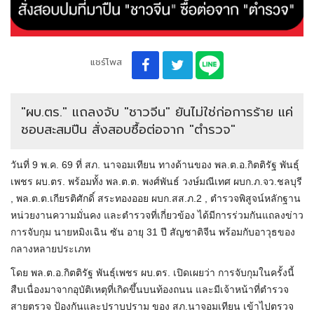
แชร์โพส
"ผบ.ตร." แถลงจับ "ชาวจีน" ยันไม่ใช่ก่อการร้าย แค่
ชอบสะสมปืน สั่งสอบซื้อต่อจาก "ตำรวจ"
วันที่ 9 พ.ค. 69 ที่ สภ. นาจอมเทียน ทางด้านของ พล.ต.อ.กิตติรัฐ พันธุ์
เพชร ผบ.ตร. พร้อมทั้ง พล.ต.ต. พงศ์พันธ์ วงษ์มณีเทศ ผบก.ภ.จว.ชลบุรี
, พล.ต.ต.เกียรติศักดิ์ สระทองออย ผบก.สส.ภ.2 , ตำรวจพิสูจน์หลักฐาน
หน่วยงานความมั่นคง และตำรวจที่เกี่ยวข้อง ได้มีการร่วมกันแถลงข่าว
การจับกุม นายหมิงเฉิน ซัน อายุ 31 ปี สัญชาติจีน พร้อมกับอาวุธของ
กลางหลายประเภท
โดย พล.ต.อ.กิตติรัฐ พันธุ์เพชร ผบ.ตร. เปิดเผยว่า การจับกุมในครั้งนี้
สืบเนื่องมาจากอุบัติเหตุที่เกิดขึ้นบนท้องถนน และมีเจ้าหน้าที่ตำรวจ
สายตรวจ ป้องกันและปราบปราม ของ สภ.นาจอมเทียน เข้าไปตรวจ