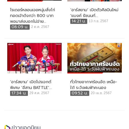
ไรเดอร์หลอนเจอหนุ่มสั่งไก่
‘อาร์สยาม’ เปิดตัวศิลปินใหม่
ทอดเจ้าดังกว่า 800 บาท
‘แบงค์ ธัชนนท์...
14:21 น.
พอมาส่งบอกไม่จ่าย...
13 ก.ย. 2567
08:09 น.
2 ต.ค. 2567
‘อาร์สยาม’ เปิดโปรเจกต์
ทั่วไทยอากาศร้อนจัด เหนือ-
พิเศษ ‘อีสาน BATTLE’...
ใต้ ระวังฝนฟ้าคะนอง
17:34 น.
09:52 น.
29 ส.ค. 2567
20 เม.ย. 2567
ข่าวยอดนิยม