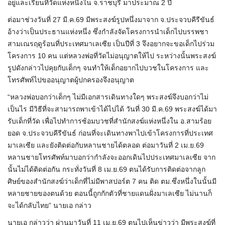
อยู่และเรียนที่วัดแห่งหนึ่งใน จ.ราชบุรี มาประมาณ 2 ปี
ต่อมาช่วงวันที่ 27 มี.ค.69 มีพระสงฆ์รูปหนึ่งมาจาก จ.ประจวบคีรีขันธ์
อ้างว่าเป็นประธานแห่งหนึ่ง ซึ่งกำลังจัดโครงการนำเด็กไปบรรพชา
สามเณรฤดูร้อนที่ประเทศมาเลเซีย เป็นปีที่ 3 จึงอยากจะขอเด็กไปร่วม
โครงการ 10 คน แต่หลวงพ่อที่วัดไม่อนุญาตให้ไป ระหว่างนั้นพระสงฆ์
รูปดังกล่าวไปคุยกับเด็กๆ จนทำให้เด็กอยากไปบวชในโครงการ และ
โทรศัพท์ไปขออนุญาตผู้ปกครองจึงอนุญาต
“หลวงพ่อบอกว่าเด็กๆ ไม่มีเอกสารเดินทางใดๆ พระสงฆ์จึงบอกว่าไม่
เป็นไร มีวิธีที่จะสามารถพาเข้าได้ไปได้ วันที่ 30 มี.ค.69 พระสงฆ์ได้มา
รับเด็กที่วัด เพื่อไปทำการซ้อมบวชที่สำนักสงฆ์แห่งหนึ่งใน อ.สามร้อย
ยอด จ.ประจวบคีรีขันธ์ ก่อนที่จะเดินทางพาไปเข้าโครงการที่ประเทศ
มาเลเซีย และยังติดต่อกับหลานชายได้ตลอด ต่อมาวันที่ 2 เม.ย.69
หลานชายโทรศัพท์มาบอกว่ากำลังจะออกเดินไปประเทศมาเลเซีย จาก
นั้นไม่ได้ติดต่อกัน กระทั่งวันที่ 8 เม.ย.69 ตนได้รับการติดต่อจากลูก
ศิษย์ของสำนักสงฆ์ว่าเด็กที่ไม่มีพาสปอร์ต 7 คน ติด ตม.ซึ่งหนึ่งในนั้นมี
หลายชายของตนด้วย ตอนนี้ถูกกักตัวที่ชายแดนฝั่งมาเลเซีย ไม่นานก็
จะได้กลับไทย” นายเอ กล่าว
นายเอ กล่าวว่า ผ่านมาวันที่ 11 เม.ย.69 ตนไปเห็นข่าวว่า มีพระสงฆ์ที่