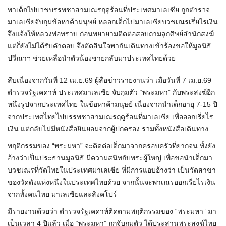
พาเด็กไปบวชบรรพชาสามเณรฤดูร้อนที่ประเทศมาเลเซีย ถูกตำรวจ
มาเลเซียจับกุมข้อหาค้ามนุษย์ หลอกเด็กไปมาเลเซียบวชเณรเรี่ยไรเงิน
จึงแจ้งให้หลวงพ่อทราบ ก่อนพยายามติดต่อสอบถามลูกศิษย์สำนักสงฆ์
แต่ก็ยังไม่ได้รับคำตอบ จึงตัดสินใจพากันเดินทางเข้าร้องขอให้มูลนิธิ
ปวีณาฯ ช่วยเหลือนำตัวน้องชายกลับมาประเทศไทยด้วย
สืบเนื่องจากวันที่ 12 เม.ย.69 ผู้สื่อข่าวรายงานว่า เมื่อวันที่ 7 เม.ย.69
ตำรวจรัฐเคดาห์ ประเทศมาเลเซีย จับกุมตัว “พระมหา” กับพระสงฆ์อีก
หนึ่งรูปจากประเทศไทย ในข้อหาค้ามนุษย์ เนื่องจากนำเด็กอายุ 7-15 ปี
จากประเทศไทยไปบรรพชาสามเณรฤดูร้อนที่มาเลเซีย เพื่อออกเรี่ยไร
เงิน แต่กลับไม่มีหนังสือยินยอมจากผู้ปกครอง รวมทั้งหนังสือเดินทาง
พฤติกรรมของ “พระมหา” จะติดต่อเด็กมาจากครอบครัวที่ยากจน ทั้งยัง
อ้างว่าเป็นประธานมูลนิธิ มีความสนิทกับพระผู้ใหญ่ เพื่อขอนำเด็กมา
บวชเณรที่วัดไทยในประเทศมาเลเซีย ที่มีการแอบอ้างว่า เป็นวัดสาขา
ของวัดดังแห่งหนึ่งในประเทศไทยด้วย จากนั้นจะพาเณรออกเรี่ยไรเงิน
จากทั้งคนไทย มาเลเซียและสิงคโปร์
มีรายงานด้วยว่า ตำรวจรัฐเคดาห์ติดตามพฤติกรรมของ “พระมหา” มา
เป็นเวลา 4 ปีแล้ว เมื่อ “พระมหา” ถูกจับกุมตัว ได้ประสานพระสงฆ์ไทย