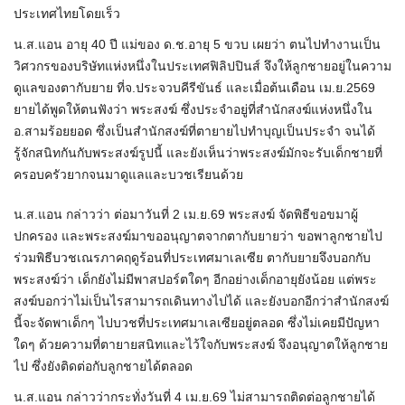
ประเทศไทยโดยเร็ว
น.ส.แอน อายุ 40 ปี แม่ของ ด.ช.อายุ 5 ขวบ เผยว่า ตนไปทำงานเป็น
วิศวกรของบริษัทแห่งหนึ่งในประเทศฟิลิปปินส์ จึงให้ลูกชายอยู่ในความ
ดูแลของตากับยาย ที่จ.ประจวบคีรีขันธ์ และเมื่อต้นเดือน เม.ย.2569
ยายได้พูดให้ตนฟังว่า พระสงฆ์ ซึ่งประจำอยู่ที่สำนักสงฆ์แห่งหนึ่งใน
อ.สามร้อยยอด ซึ่งเป็นสำนักสงฆ์ที่ตายายไปทำบุญเป็นประจำ จนได้
รู้จักสนิทกันกับพระสงฆ์รูปนี้ และยังเห็นว่าพระสงฆ์มักจะรับเด็กชายที่
ครอบครัวยากจนมาดูแลและบวชเรียนด้วย
น.ส.แอน กล่าวว่า ต่อมาวันที่ 2 เม.ย.69 พระสงฆ์ จัดพิธีขอขมาผู้
ปกครอง และพระสงฆ์มาขออนุญาตจากตากับยายว่า ขอพาลูกชายไป
ร่วมพิธีบวชเณรภาคฤดูร้อนที่ประเทศมาเลเซีย ตากับยายจึงบอกกับ
พระสงฆ์ว่า เด็กยังไม่มีพาสปอร์ตใดๆ อีกอย่างเด็กอายุยังน้อย แต่พระ
สงฆ์บอกว่าไม่เป็นไรสามารถเดินทางไปได้ และยังบอกอีกว่าสำนักสงฆ์
นี้จะจัดพาเด็กๆ ไปบวชที่ประเทศมาเลเซียอยู่ตลอด ซึ่งไม่เคยมีปัญหา
ใดๆ ด้วยความที่ตายายสนิทและไว้ใจกับพระสงฆ์ จึงอนุญาตให้ลูกชาย
ไป ซึ่งยังติดต่อกับลูกชายได้ตลอด
น.ส.แอน กล่าวว่ากระทั่งวันที่ 4 เม.ย.69 ไม่สามารถติดต่อลูกชายได้