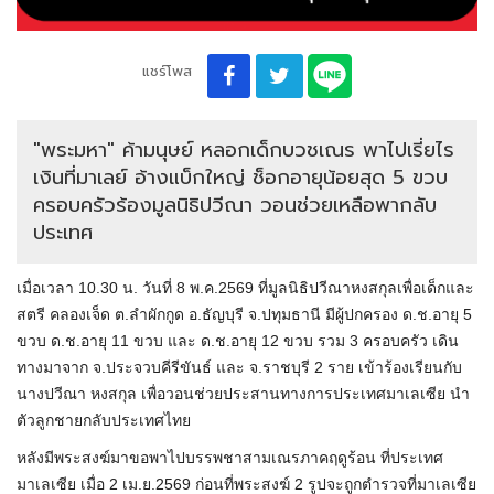
แชร์โพส
"พระมหา" ค้ามนุษย์ หลอกเด็กบวชเณร พาไปเรี่ยไร
เงินที่มาเลย์ อ้างแบ็กใหญ่ ช็อกอายุน้อยสุด 5 ขวบ
ครอบครัวร้องมูลนิธิปวีณา วอนช่วยเหลือพากลับ
ประเทศ
เมื่อเวลา 10.30 น. วันที่ 8 พ.ค.2569 ที่มูลนิธิปวีณาหงสกุลเพื่อเด็กและ
สตรี คลองเจ็ด ต.ลำผักกูด อ.ธัญบุรี จ.ปทุมธานี มีผู้ปกครอง ด.ช.อายุ 5
ขวบ ด.ช.อายุ 11 ขวบ และ ด.ช.อายุ 12 ขวบ รวม 3 ครอบครัว เดิน
ทางมาจาก จ.ประจวบคีรีขันธ์ และ จ.ราชบุรี 2 ราย เข้าร้องเรียนกับ
นางปวีณา หงสกุล เพื่อวอนช่วยประสานทางการประเทศมาเลเซีย นำ
ตัวลูกชายกลับประเทศไทย
หลังมีพระสงฆ์มาขอพาไปบรรพชาสามเณรภาคฤดูร้อน ที่ประเทศ
มาเลเซีย เมื่อ 2 เม.ย.2569 ก่อนที่พระสงฆ์ 2 รูปจะถูกตำรวจที่มาเลเซีย