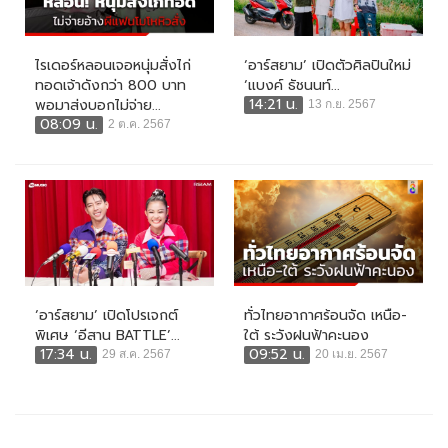
ไรเดอร์หลอนเจอหนุ่มสั่งไก่
‘อาร์สยาม’ เปิดตัวศิลปินใหม่
ทอดเจ้าดังกว่า 800 บาท
‘แบงค์ ธัชนนท์...
14:21 น.
พอมาส่งบอกไม่จ่าย...
13 ก.ย. 2567
08:09 น.
2 ต.ค. 2567
‘อาร์สยาม’ เปิดโปรเจกต์
ทั่วไทยอากาศร้อนจัด เหนือ-
พิเศษ ‘อีสาน BATTLE’...
ใต้ ระวังฝนฟ้าคะนอง
17:34 น.
09:52 น.
29 ส.ค. 2567
20 เม.ย. 2567