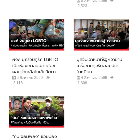
5 สิงหาคม 2569
2,523
ผงะ! บุกรวบคู่รัก LGBTQ
บุกจับเจ้าหน้าที่รัฐ-เจ้าบ้าน
เปิดห้องเช่าลอบขายไอซ์
เครือข่ายทุจริตออกบัตร
ผสมน้ำเกลือในเข็มฉีดยา...
"ทะเบียน...
5 สิงหาคม 2569
4 สิงหาคม 2569
2,116
1,809
"กัน จอมพลัง" ช่วยน้อง