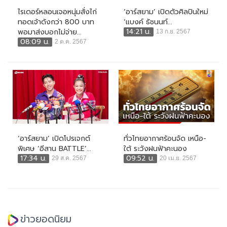
ไรเดอร์หลอนเจอหนุ่มสั่งไก่
‘อาร์สยาม’ เปิดตัวศิลปินใหม่
ทอดเจ้าดังกว่า 800 บาท
‘แบงค์ ธัชนนท์...
14:21 น.
พอมาส่งบอกไม่จ่าย...
13 ก.ย. 2567
08:09 น.
2 ต.ค. 2567
‘อาร์สยาม’ เปิดโปรเจกต์
ทั่วไทยอากาศร้อนจัด เหนือ-
พิเศษ ‘อีสาน BATTLE’...
ใต้ ระวังฝนฟ้าคะนอง
17:34 น.
09:52 น.
29 ส.ค. 2567
20 เม.ย. 2567
ข่าวยอดนิยม