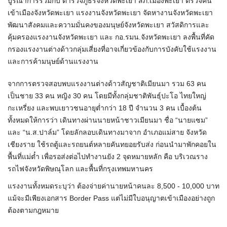
บูรณาการร่วมกับ ตำรวจภูธรจังหวัดพะเยา สภ.เมืองพะเยา ตรวจคน
เข้าเมืองจังหวัดพะเยา แรงงานจังหวัดพะเยา จัดหางานจังหวัดพะเยา
พัฒนาสังคมและความมั่นคงของมนุษย์จังหวัดพะเยา สวัสดิการและ
คุ้มครองแรงงานจังหวัดพะเยา และ กอ.รมน.จังหวัดพะเยา ลงพื้นที่คัด
กรองแรงงานต่างด้าวกลุ่มเสี่ยงที่อาจเกี่ยวข้องกับการบังคับใช้แรงงาน
และการค้ามนุษย์ด้านแรงงาน
จากการตรวจสอบพบแรงงานต่างด้าวสัญชาติเมียนมา รวม 63 คน
เป็นชาย 33 คน หญิง 30 คน โดยมีทั้งกลุ่มชาติพันธุ์ปะโอ ไทยใหญ่
กะเหรี่ยง และพบเยาวชนอายุต่ำกว่า 18 ปี จำนวน 3 คน เบื้องต้น
ทั้งหมดให้การว่า เดินทางผ่านนายหน้าชาวเมียนมา ชื่อ “นายแซม”
และ “น.ส.ปาล์ม” โดยลักลอบเดินทางมาจาก อำเภอแม่สาย จังหวัด
เชียงราย ใช้รถตู้และรถยนต์หลายคันทยอยรับส่ง ก่อนนำมาพักคอยใน
พื้นที่แม่ต๋ำ เพื่อรอส่งต่อไปทำงานยัง 2 จุดหมายหลัก คือ บริเวณราง
รถไฟจังหวัดพิษณุโลก และพื้นที่กรุงเทพมหานคร
แรงงานทั้งหมดระบุว่า ต้องจ่ายค่านายหน้าคนละ 8,500 - 10,000 บาท
แม้จะมีเพียงเอกสาร Border Pass แต่ไม่มีใบอนุญาตเข้าเมืองอย่างถูก
ต้องตามกฎหมาย