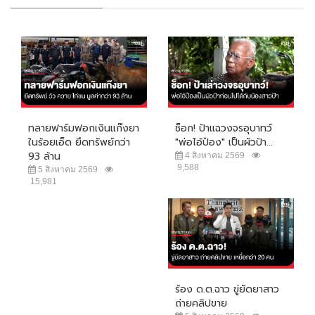
ทลายฟาร์มฟอกเงินแก๊งยา
ช็อก! ป้าแฉวงจรอุบาทว์
ในร้อยเอ็ด ยึดทรัพย์กว่า
"พ่อไอ้ป๋อง" เป็นผัวป้า...
93 ล้าน
4 สิงหาคม 2569
9,588
5 สิงหาคม 2569
15,981
ร้อง ด.ต.ฉาว ขู่ยัดยาสาว
ถ่ายคลิปขาย