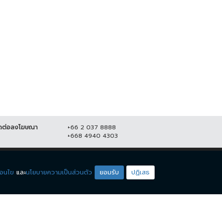
โจร บุกวัด ลักตัดสายไฟ เสียหาย
หลายแสน...
ตร. เผย แจ้ง 2 ข้อหาคนฆ่าหญิง
สวิส เตรียมยกระดับการรักษา
15 มิถุนายน 2564
18,613
มปลอดภัยใน...
สิงหาคม 2564
19,179
ดต่อลงโฆษณา
+66 2 037 8888
+668 4940 4303
ดียโซน
ชมรายการสด
่อนไข
และ
นโยบายความเป็นส่วนตัว
ยอมรับ
ปฏิเสธ