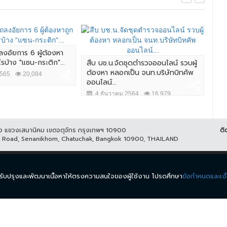
ลงอัยการ 6 ผู้ต้องหา
ไรบ้าง "แซน-กระติก"...
สืบ บช.น.จัดชุดตำรวจออนไลน์ รวบผู้
ผบ.
ต้องหา หลอกเป็น จนท.บริษัทบิทคัพ
ชาว
2565
20,084
ออนไลน์...
ควา
4 ธันวาคม 2564
16,979
7 
ูกิจ แขวงเสนานิคม เขตจตุจักร กรุงเทพฯ 10900
ติ
it Road, Senanikhom, Chatuchak, Bangkok 10900, THAILAND
ีส์
รายการ
ข่าว
ผังรายการ
วิดีโอย้อนหลัง
กิจกรรม
มีเ
นำมาปรับปรุงและพัฒนาเนื้อหาให้ตรงความสนใจของผู้ใช้งาน โปรดศึกษา
ข้อกำหนดและเงื
.
ข้อกำหนดและเงื่อนไข
นโยบายความเป็นส่วนตัว