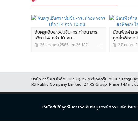
.บก.น.3 ก่อน
จับครูแอ๊บสาวข่มขืน-กระทำอนาจาร
ย้อนฟังคำเเถ
นินการ
เด็ก ป.4 กว่า 10 คน...
ถูกสั่งฟ้องอะ
,398
26 สิงหาคม 2565
36,187
3 สิงหาคม 
บริษัท อาร์เอส จำกัด (มหาชน) 27 อาร์เอสกรุ๊ป ถนนประเสริฐมน
RS Public Company Limited. 27 RS Group, Prasert-Manuk
หน้าแรก
ละคร
ซีร
เว็บไซต์นี้ใช้คุกกี้ในการจัดเก็บข้อมูลการใช้งาน เพื่อ
© COPYRIGHT 2017 THAICH8.COM, ALL RIGHT RESERVED