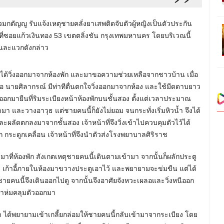
ิร่วมกตัญญู รับแจ้งเหตุชายคลั่งยาเสพติดจับตัวผู้หญิงเป็นตัวประกัน
ดที่ซอยแก้วเงินทอง 53 เขตตลิ่งชัน กรุงเทพมหานคร โดยบริเวณนี้
นในละแวกดังกล่าว
ัน ได้วิ่งออกมาจากห้องพัก และมาขอความช่วยเหลือจากชาวบ้าน เมื่อ
ตุคือ นายศิลากรณ์ มีท่าทีตื่นตกใจวิ่งออกมาจากห้อง และใช้มีดดาบยาว
ออกมายืนที่ริมระเบียงหน้าห้องพักบนชั้นสอง ตั้งแต่เวลาประมาณ
มา และวางอาวุธ แต่ชายคนนี้ก็ยังไม่ยอม จนกระทั่งเริ่มหิวน้ำ จึงได้
ื่นและผลัดตกลงมาจากชั้นสอง เจ้าหน้าที่จึงวิ่งเข้าไปควบคุมตัวไว้ได้
โพก กระดูกเคลื่อน เจ้าหน้าที่จึงนำตัวส่งโรงพยาบาลศิริราช
ามาที่ห้องพัก สังเกตเหตุชายคนนี้เดินตามเข้ามา จากนั้นก็ผลักประตู
๊ะ เก้าอี้ภายในห้องมาขวางประตูเอาไว้ และพยายามจะข่มขืน แต่ได้
ชายคนนี้จึงเดินออกไปดู จากนั้นจึงอาศัยจังหวะเผลอและวิ่งหนีออก
าห่มคลุมตัวออกมา
ว่า ได้พยายามเข้าเกลี้ยกล่อมให้ชายคนนี้กลับเข้ามาจากระเบียง โดย