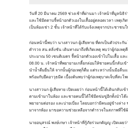
วันที่ 20 มีนาคม 2569 ช่วงเช้าที่ผ่านมา เจ้าหน้าที่มูลนิธ
และใช้มีดดาบจี้หน้าอกตัวเองในเสื้ออยู่ตลอดเวลา เหตุเกิ
เป็นห้องเช่า 2 ชั้น เจ้าหน้าที่ได้รับแจ้งเหตุจากประชาช
ก่อนหน้านี้พบว่า นางสาวนก ผู้เสียหาย ที่ตกเป็นตัวประก
ตำรวจ สน.ตลิ่งชัน เดินทางมาถึงที่เกิดเหตุ พบว่าผู้ก่อเห
ประมาณ 50 เซนติเมตร จี้หน้าอกตัวเองเข้าไปในเสื้อ และ
08.00 น. เจ้าหน้าที่พยายามเกลี้ยกล่อมให้ชายคนนี้กลับเข้า
นำน้ำดื่มยื่นให้ จากนั้นผู้ก่อเหตุก็ดื่ม แต่ระหว่างนั้นมือล
พร้อมกับยึดอาวุธมีด เบื้องต้นพบว่าผู้ก่อเหตุบาดเจ็บที่สะ
นางสาวนก ผู้เสียหาย เปิดเผยว่า ก่อนหน้านี้ได้เดินกลับเข้
ตามเข้ามาในห้อง และชายคนนี้ได้ใช้มีดข่มขู่อีกทั้งนำโต
พยายามต่อรอง และบ่ายเบี่ยง โดยบอกว่ามีคนอยู่ข้างล่าง 
มาจากห้อง มาขอความช่วยเหลือจากตำรวจในสภาพที่ใช้ผ้
นายอนุสรณ์ พงษ์เกษา เจ้าหน้าที่กู้ภัยร่วมกตัญญู เปิดเผย