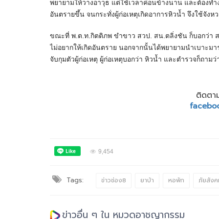
พยายามให้วางอาวุธ แต่ใช้เวลาค่อนข้างนาน และต้องทำงานด
อันตรายขึ้น จนกระทั่งผู้ก่อเหตุเกิดอาการหิวน้ำ จึงใช้จ
ขณะที่ พ.ต.ท.กิตติภพ ขำขาว สวป. สน.ตลิ่งชัน ก็บอกว่า สา
ไม่อยากให้เกิดอันตราย นอกจากนั้นได้พยายามนำเบาะมารอง
จับกุมตัวผู้ก่อเหตุ ผู้ก่อเหตุบอกว่า หิวน้ำ และตำรวจก็ถาม
ติดตาม
facebo
9,454
Tags:
ข่าวช่อง8
ยาบ้า
หอพัก
ภัยสังค
ข่าวอื่น ๆ ใน หมวดอาชญากรรม