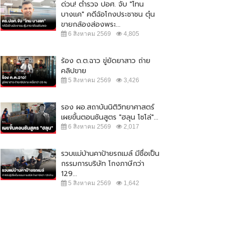
ด่วน! ตำรวจ ปอศ. จับ "โทน
บางแค" คดีฉ้อโกงประชาชน ตุ๋น
ขายกล้องส่องพระ...
6 สิงหาคม 2569
4,805
ร้อง ด.ต.ฉาว ขู่ยัดยาสาว ถ่าย
คลิปขาย
5 สิงหาคม 2569
3,426
รอง ผอ.สถาบันนิติวิทยาศาสตร์
เผยขั้นตอนชันสูตร "ฮลุน โซโล่"...
6 สิงหาคม 2569
2,017
รวบแม่บ้านคาป้ายรถเมล์ มีชื่อเป็น
กรรมการบริษัท โกงภาษีกว่า
129...
5 สิงหาคม 2569
1,642