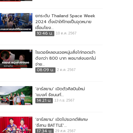
ยกระดับ Thailand Space Week
2024 ตั้งเป้าให้ไทยเป็นจุดหมาย
เชื่อมโยง...
10:46 น.
10 ต.ค. 2567
ไรเดอร์หลอนเจอหนุ่มสั่งไก่ทอดเจ้า
ดังกว่า 800 บาท พอมาส่งบอกไม่
จ่าย...
08:09 น.
2 ต.ค. 2567
‘อาร์สยาม’ เปิดตัวศิลปินใหม่
‘แบงค์ ธัชนนท์...
14:21 น.
13 ก.ย. 2567
‘อาร์สยาม’ เปิดโปรเจกต์พิเศษ
‘อีสาน BATTLE’...
17:34 น.
29 ส.ค. 2567