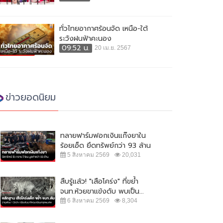
ทั่วไทยอากาศร้อนจัด เหนือ-ใต้
ระวังฝนฟ้าคะนอง
09:52 น.
20 เม.ย. 2567
ข่าวยอดนิยม
ทลายฟาร์มฟอกเงินแก๊งยาใน
ร้อยเอ็ด ยึดทรัพย์กว่า 93 ล้าน
5 สิงหาคม 2569
20,031
สืบรู้แล้ว! "เสือโคร่ง" ที่ขย้ำ
จนท.ห้วยขาแข้งดับ พบเป็น...
6 สิงหาคม 2569
8,304