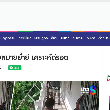
าชญากรรม
การเมือง
เศรษฐกิจ
กีฬา
บันเทิง
ภูมิภาค
เกษตร
ต่างปร
งหมายย่ำยี เคราะห์ดีรอด
4