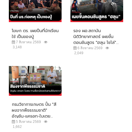
โฆษก ตร. เผยปืนที่นักเรียน
รอง ผอ.สถาบัน
ใช้ เป็นของปู่
นิติวิทยาศาสตร์ เผยขั้น
ตอนชันสูตร "ฮลุน โซโล่"...
7 สิงหาคม 2569
3,148
6 สิงหาคม 2569
2,049
กรมวิชาการเกษตร ปั้น "สี
ผงจากพืชธรรมชาติ"
อัญชัน-แครอท-ใบเตย...
5 สิงหาคม 2569
1,662