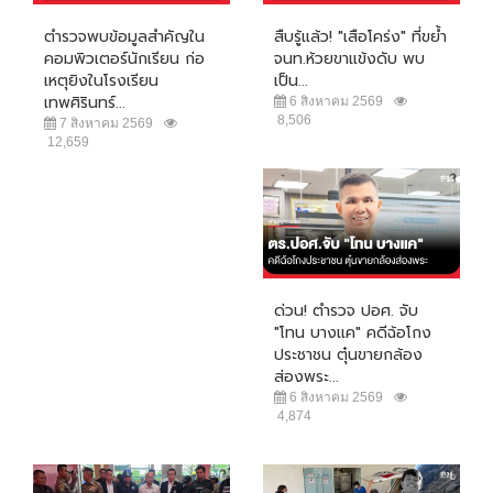
ตำรวจพบข้อมูลสำคัญใน
สืบรู้แล้ว! "เสือโคร่ง" ที่ขย้ำ
คอมพิวเตอร์นักเรียน ก่อ
จนท.ห้วยขาแข้งดับ พบ
เหตุยิงในโรงเรียน
เป็น...
เทพศิรินทร์...
6 สิงหาคม 2569
8,506
7 สิงหาคม 2569
12,659
ด่วน! ตำรวจ ปอศ. จับ
"โทน บางแค" คดีฉ้อโกง
ประชาชน ตุ๋นขายกล้อง
ส่องพระ...
6 สิงหาคม 2569
4,874