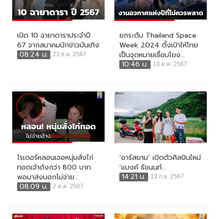
เปิด 10 ฉายาดาราประจำปี
ยกระดับ Thailand Space
67 จากสมาคมนักข่าวบันเทิง
Week 2024 ตั้งเป้าให้ไทย
08:24 น.
เป็นจุดหมายเชื่อมโยง...
23 ธ.ค. 2567
10:46 น.
10 ต.ค. 2567
ไรเดอร์หลอนเจอหนุ่มสั่งไก่
‘อาร์สยาม’ เปิดตัวศิลปินใหม่
ทอดเจ้าดังกว่า 800 บาท
‘แบงค์ ธัชนนท์...
14:21 น.
พอมาส่งบอกไม่จ่าย...
13 ก.ย. 2567
08:09 น.
2 ต.ค. 2567