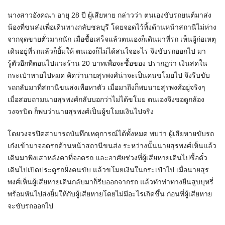
นางสาวอังคณา อายุ 28 ปี ผู้เสียหาย กล่าวว่า ตนเองขับรถยนต์มาส่ง
น้องที่ขนส่งเพื่อเดินทางกลับชลบุรี โดยจอดไว้ทิ้งด้านหน้าสถานีไม่ห่าง
จากจุดขายตั๋วมากนัก เมื่อซื้อเสร็จแล้วตนเองก็เดินมาที่รถ เห็นผู้ก่อเหตุ
เดินอยู่ที่รถแล้วก็ยิ้มให้ ตนเองก็ไม่ได้สนใจอะไร จึงขับรถออกไป มา
รู้ตัวอีกทีตอนไปแวะร้าน 20 บาทเพื่อจะซื้อของ ปรากฏว่า เงินสดใน
กระเป๋าหายไปหมด คิดว่านายสุรพงศ์น่าจะเป็นคนขโมยไป จึงรีบขับ
รถกลับมาที่สถานีขนส่งเพื่อหาตัว เมื่อมาถึงก็พบนายสุรพงศ์อยู่จริงๆ
เมื่อสอบถามนายสุรพงศ์กลับบอกว่าไม่ได้ขโมย ตนเองจึงขอดูกล้อง
วงจรปิด ก็พบว่านายสุรพงศ์เป็นผู้ขโมยเงินไปจริง
โดยวงจรปิดสามารถบันทึกเหตุการณ์ได้ทั้งหมด พบว่า ผู้เสียหายขับรถ
เก๋งเข้ามาจอดรถด้านหน้าสถานีขนส่ง ระหว่างนั้นนายสุรพงศ์เห็นแล้ว
เดินมาพิงเสาหลังคาที่จอดรถ และอาศัยช่วงที่ผู้เสียหายเดินไปซื้อตั๋ว
เดินไปเปิดประตูรถฝั่งคนขับ แล้วขโมยเงินในกระเป๋าไป เมื่อนายสุร
พงศ์เห็นผู้เสียหายเดินกลับมาก็รีบออกจากรถ แล้วทำท่าทางยืนสูบบุหรี่
พร้อมหันไปส่งยิ้มให้กับผู้เสียหายโดยไม่มีอะไรเกิดขึ้น ก่อนที่ผู้เสียหาย
จะขับรถออกไป