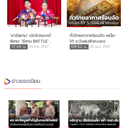
‘อาร์สยาม’ เปิดโปรเจกต์
ทั่วไทยอากาศร้อนจัด เหนือ-
พิเศษ ‘อีสาน BATTLE’...
ใต้ ระวังฝนฟ้าคะนอง
17:34 น.
09:52 น.
29 ส.ค. 2567
20 เม.ย. 2567
ข่าวยอดนิยม