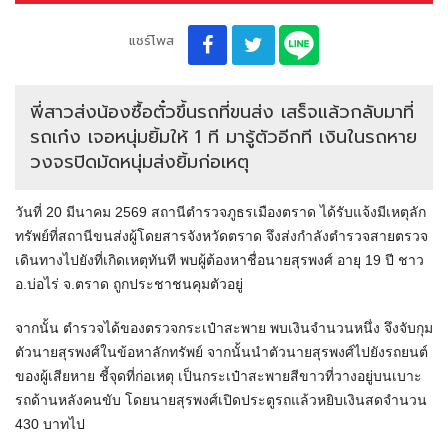
แชร์โพส
พี่สาวส่งน้องซื้อตั๋วขึ้นรถที่ขนส่ง เสร็จแล้วกลับมาที่
รถเก๋ง เจอหนุ่มยิ้มให้ 1 ที มารู้ตัวอีกที เงินในรถหาย
วงจรปิดมัดหนุ่มส่งยิ้มก่อเหตุ
วันที่ 20 มีนาคม 2569 สถานีตำรวจภูธรเมืองตราด ได้รับแจ้งมีเหตุลัก
ทรัพย์ที่สถานีขนส่งผู้โดยสารจังหวัดตราด จึงส่งกำลังตำรวจสายตรวจ
เดินทางไปยังที่เกิดเหตุทันที พบผู้ต้องหาชื่อนายสุรพงศ์ อายุ 19 ปี ชาว
อ.บ่อไร่ จ.ตราด ถูกประชาชนคุมตัวอยู่
จากนั้น ตำรวจได้ของตรวจกระเป๋าสะพาย พบเงินจำนวนหนึ่ง จึงจับกุม
ตัวนายสุรพงศ์ในข้อหาลักทรัพย์ จากนั้นนำตัวนายสุรพงศ์ไปยังรถยนต์
ของผู้เสียหาย ชี้จุดที่ก่อเหตุ เป็นกระเป๋าสะพายสีขาวที่วางอยู่บนเบาะ
รถด้านหลังคนขับ โดยนายสุรพงศ์เปิดประตูรถแล้วหยิบเงินสดจำนวน
430 บาทไป