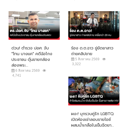
ด่วน! ตำรวจ ปอศ. จับ
ร้อง ด.ต.ฉาว ขู่ยัดยาสาว
"โทน บางแค" คดีฉ้อโกง
ถ่ายคลิปขาย
ประชาชน ตุ๋นขายกล้อง
5 สิงหาคม 2569
3,322
ส่องพระ...
6 สิงหาคม 2569
4,741
ผงะ! บุกรวบคู่รัก LGBTQ
เปิดห้องเช่าลอบขายไอซ์
ผสมน้ำเกลือในเข็มฉีดยา...