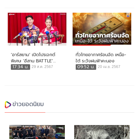
‘อาร์สยาม’ เปิดโปรเจกต์
ทั่วไทยอากาศร้อนจัด เหนือ-
พิเศษ ‘อีสาน BATTLE’...
ใต้ ระวังฝนฟ้าคะนอง
17:34 น.
09:52 น.
29 ส.ค. 2567
20 เม.ย. 2567
ข่าวยอดนิยม