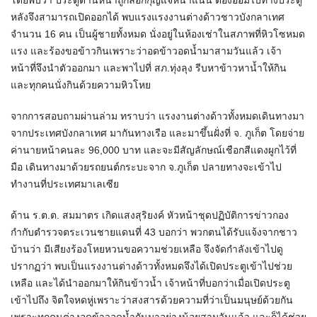
โดยพบว่า ประตูด้านหน้าถูกล็อกกุญแจหนาแน่น ต้องอ้อมไปทางประตู
หลังจึงสามารถเปิดออกได้ พบแรงแรงงานต่างด้าวชาวบังกลาเทศ
จำนวน 16 คน เป็นผู้ชายทั้งหมด นั่งอยู่ในห้องเช่าในสภาพที่หิวโซหมด
แรง และร้องขอข้าวกินเพราะว่าอดข้าวอดน้ำมาสามวันแล้ว เจ้า
หน้าที่จึงนำตัวออกมา และพาไปที่ สภ.ทุ่งลุง รีบหาข้าวหาน้ำให้กิน
และทุกคนนั่งกินด้วยความหิวโหย
จากการสอบถามผ่านล่าม ทราบว่า แรงงานต่างด้าวทั้งหมดเดินทางมา
จากประเทศบังกลาเทศ มากันทางเรือ และมาขึ้นฝั่งที่ จ. ภูเก็ต โดยจ่าย
ค่านายหน้าคนละ 96,000 บาท และจะมีสัญลักษณ์เชือกสีแดงผูกไว้ที่
มือ เดินทางมาด้วยรถยนต์กระบะจาก จ.ภูเก็ต ปลายทางจะเข้าไป
ทำงานที่ประเทศมาเลเซีย
ด้าน ร.ต.ต. สมมาตร เกิดแสงสุริยงค์ หัวหน้าชุดปฏิบัติการข่าวกอง
กำกับตำรวจตระเวนชายแดนที่ 43 บอกว่า พวกตนได้รับแจ้งจากชาว
บ้านว่า มีเสียงร้องโหยหวนขอความช่วยเหลือ จึงจัดกำลังเข้าไปดู
ปรากฏว่า พบเป็นแรงงานต่างด้าวทั้งหมดจึงได้เปิดประตูเข้าไปช่วย
เหลือ และได้นำออกมาให้กินข้าวน้ำ เจ้าหน้าที่บอกว่าเมื่อเปิดประตู
เข้าไปถึง จิตใจหดหู่เพราะว่าสงสารด้วยความที่ว่าเป็นมนุษย์ด้วยกัน