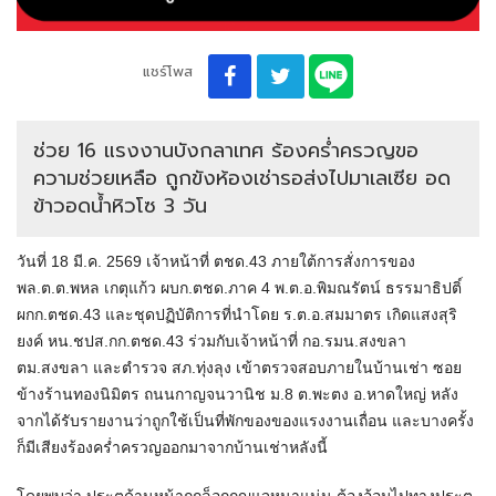
แชร์โพส
ช่วย 16 แรงงานบังกลาเทศ ร้องคร่ำครวญขอ
ความช่วยเหลือ ถูกขังห้องเช่ารอส่งไปมาเลเซีย อด
ข้าวอดน้ำหิวโซ 3 วัน
วันที่ 18 มี.ค. 2569 เจ้าหน้าที่ ตชด.43 ภายใต้การสั่งการของ
พล.ต.ต.พหล เกตุแก้ว ผบก.ตชด.ภาค 4 พ.ต.อ.พิมณรัตน์ ธรรมาธิปติ์
ผกก.ตชด.43 และชุดปฏิบัติการที่นำโดย ร.ต.อ.สมมาตร เกิดแสงสุริ
ยงค์ หน.ชปส.กก.ตชด.43 ร่วมกับเจ้าหน้าที่ กอ.รมน.สงขลา
ตม.สงขลา และตำรวจ สภ.ทุ่งลุง เข้าตรวจสอบภายในบ้านเช่า ซอย
ข้างร้านทองนิมิตร ถนนกาญจนวานิช ม.8 ต.พะตง อ.หาดใหญ่ หลัง
จากได้รับรายงานว่าถูกใช้เป็นที่พักของของแรงงานเถื่อน และบางครั้ง
ก็มีเสียงร้องคร่ำครวญออกมาจากบ้านเช่าหลังนี้