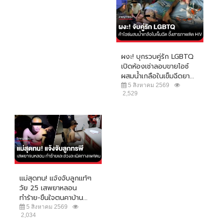
ผงะ! บุกรวบคู่รัก LGBTQ
เปิดห้องเช่าลอบขายไอซ์
ผสมน้ำเกลือในเข็มฉีดยา...
5 สิงหาคม 2569
2,529
แม่สุดทน! แจ้งจับลูกแท้ๆ
วัย 25 เสพยาหลอน
ทำร้าย-ขืนใจตนคาบ้าน...
5 สิงหาคม 2569
2,034