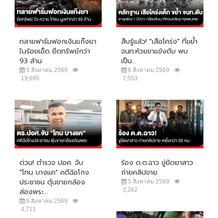
ทลายฟาร์มฟอกเงินแก๊งยา
สืบรู้แล้ว! "เสือโคร่ง" ที่ขย้ำ
ในร้อยเอ็ด ยึดทรัพย์กว่า
จนท.ห้วยขาแข้งดับ พบ
93 ล้าน
เป็น...
5 สิงหาคม 2569
6 สิงหาคม 2569
19,695
7,553
ด่วน! ตำรวจ ปอศ. จับ
ร้อง ด.ต.ฉาว ขู่ยัดยาสาว
"โทน บางแค" คดีฉ้อโกง
ถ่ายคลิปขาย
ประชาชน ตุ๋นขายกล้อง
5 สิงหาคม 2569
3,262
ส่องพระ...
6 สิงหาคม 2569
4,711