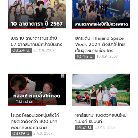
เปิด 10 ฉายาดาราประจำปี
ยกระดับ Thailand Space
67 จากสมาคมนักข่าวบันเทิง
Week 2024 ตั้งเป้าให้ไทย
08:24 น.
เป็นจุดหมายเชื่อมโยง...
23 ธ.ค. 2567
10:46 น.
10 ต.ค. 2567
ไรเดอร์หลอนเจอหนุ่มสั่งไก่
‘อาร์สยาม’ เปิดตัวศิลปินใหม่
ทอดเจ้าดังกว่า 800 บาท
‘แบงค์ ธัชนนท์...
14:21 น.
พอมาส่งบอกไม่จ่าย...
13 ก.ย. 2567
08:09 น.
2 ต.ค. 2567