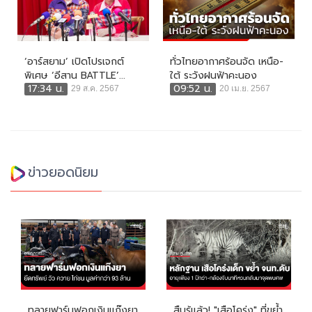
‘อาร์สยาม’ เปิดโปรเจกต์
ทั่วไทยอากาศร้อนจัด เหนือ-
พิเศษ ‘อีสาน BATTLE’...
ใต้ ระวังฝนฟ้าคะนอง
17:34 น.
09:52 น.
29 ส.ค. 2567
20 เม.ย. 2567
ข่าวยอดนิยม
ทลายฟาร์มฟอกเงินแก๊งยา
สืบรู้แล้ว! "เสือโคร่ง" ที่ขย้ำ