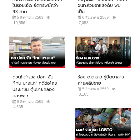
ในร้อยเอ็ด ยึดทรัพย์กว่า
จนท.ห้วยขาแข้งดับ พบ
93 ล้าน
เป็น...
5 สิงหาคม 2569
6 สิงหาคม 2569
19,556
7,053
ด่วน! ตำรวจ ปอศ. จับ
ร้อง ด.ต.ฉาว ขู่ยัดยาสาว
"โทน บางแค" คดีฉ้อโกง
ถ่ายคลิปขาย
ประชาชน ตุ๋นขายกล้อง
5 สิงหาคม 2569
3,165
ส่องพระ...
6 สิงหาคม 2569
4,635