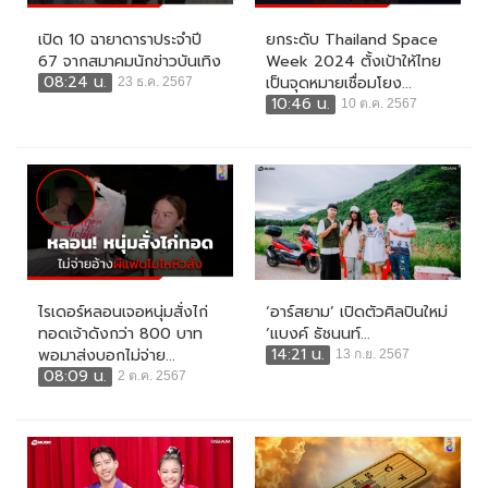
เปิด 10 ฉายาดาราประจำปี
ยกระดับ Thailand Space
67 จากสมาคมนักข่าวบันเทิง
Week 2024 ตั้งเป้าให้ไทย
08:24 น.
เป็นจุดหมายเชื่อมโยง...
23 ธ.ค. 2567
10:46 น.
10 ต.ค. 2567
ไรเดอร์หลอนเจอหนุ่มสั่งไก่
‘อาร์สยาม’ เปิดตัวศิลปินใหม่
ทอดเจ้าดังกว่า 800 บาท
‘แบงค์ ธัชนนท์...
14:21 น.
พอมาส่งบอกไม่จ่าย...
13 ก.ย. 2567
08:09 น.
2 ต.ค. 2567