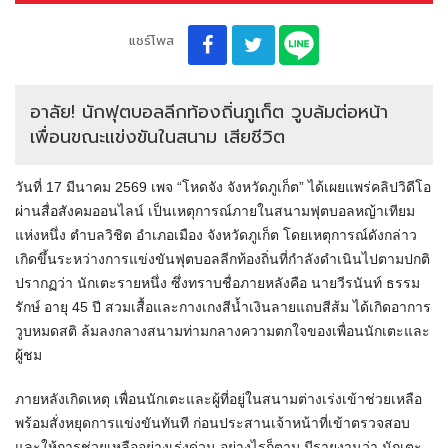
แชร์โพส
อาลัย! นักฟุตบอลลีกท้องถิ่นภูเก็ต วูบล้มต่อหน้า
เพื่อนขณะแข่งขันในสนาม เสียชีวิต
วันที่ 17 มีนาคม 2569 เพจ “โหดจัง จังหวัดภูเก็ต” ได้เผยแพร่คลิปวิดีโอ
ผ่านสื่อสังคมออนไลน์ เป็นเหตุการณ์ภายในสนามฟุตบอลหญ้าเทียม
แห่งหนึ่ง ตำบลวิชิต อำเภอเมือง จังหวัดภูเก็ต โดยเหตุการณ์ดังกล่าว
เกิดขึ้นระหว่างการแข่งขันฟุตบอลลีกท้องถิ่นที่กำลังดำเนินไปตามปกติ
ปรากฏว่า นักเตะรายหนึ่ง ซึ่งทราบชื่อภายหลังคือ นายวีรนันท์ ธรรม
รักษ์ อายุ 45 ปี สวมเสื้อและกางเกงสีน้ำเงินลายแถบสีส้ม ได้เกิดอาการ
วูบหมดสติ ล้มลงกลางสนามท่ามกลางความตกใจของเพื่อนนักเตะและ
ผู้ชม
ภายหลังเกิดเหตุ เพื่อนนักเตะและผู้ที่อยู่ในสนามต่างเร่งเข้าช่วยเหลือ
พร้อมสั่งหยุดการแข่งขันทันที ก่อนประสานเจ้าหน้าที่เข้าตรวจสอบ
และให้การช่วยเหลืออย่างเร่งด่วน อย่างไรก็ตาม มีรายงานว่า นักเตะ