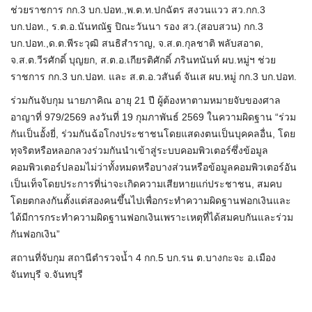
ช่วยราชการ กก.3 บก.ปอท.,พ.ต.ท.ปกฉัตร สงวนแวว สว.กก.3
บก.ปอท., ร.ต.อ.นันทณัฐ ปิณะวันนา รอง สว.(สอบสวน) กก.3
บก.ปอท.,ด.ต.พีระวุฒิ สนธิสำราญ, จ.ส.ต.กุลชาติ พลับสอาด,
จ.ส.ต.วีรศักดิ์ บุญยก, ส.ต.อ.เกียรติศักดิ์ ภรินทนันท์ ผบ.หมู่ฯ ช่วย
ราชการ กก.3 บก.ปอท. และ ส.ต.อ.วสันต์ จันเส ผบ.หมู่ กก.3 บก.ปอท.
ร่วมกันจับกุม นายภาคิณ อายุ 21 ปี ผู้ต้องหาตามหมายจับของศาล
อาญาที่ 979/2569 ลงวันที่ 19 กุมภาพันธ์ 2569 ในความผิดฐาน “ร่วม
กันเป็นอั้งยี่, ร่วมกันฉ้อโกงประชาชนโดยแสดงตนเป็นบุคคลอื่น, โดย
ทุจริตหรือหลอกลวงร่วมกันนำเข้าสู่ระบบคอมพิวเตอร์ซึ่งข้อมูล
คอมพิวเตอร์ปลอมไม่ว่าทั้งหมดหรือบางส่วนหรือข้อมูลคอมพิวเตอร์อัน
เป็นเท็จโดยประการที่น่าจะเกิดความเสียหายแก่ประชาชน, สมคบ
โดยตกลงกันตั้งแต่สองคนขึ้นไปเพื่อกระทำความผิดฐานฟอกเงินและ
ได้มีการกระทำความผิดฐานฟอกเงินเพราะเหตุที่ได้สมคบกันและร่วม
กันฟอกเงิน”
สถานที่จับกุม สถานีตำรวจน้ำ 4 กก.5 บก.รน ต.บางกะจะ อ.เมือง
จันทบุรี จ.จันทบุรี