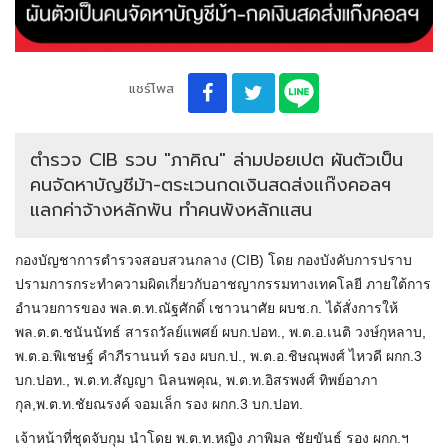
แชร์โพส
ตำรวจ CIB รวบ "ภาคิณ" ล่ามปอยเปต ผันตัวเป็น
คนจัดหาบัญชีม้า-ตระเวนกดเงินสดส่งแก๊งคอลฯ
แลกค่าจ้างหลักพัน ทำคนพังหลักแสน
กองบัญชาการตำรวจสอบสวนกลาง (CIB) โดย กองบังคับการปราบ
ปรามการกระทำความผิดเกี่ยวกับอาชญากรรมทางเทคโลยี ภายใต้การ
อำนวยการของ พล.ต.ท.ณัฐศักดิ์ เชาวนาศัย ผบช.ก. ได้สั่งการให้
พล.ต.ต.ชนันนัทธ์ สารถวัลย์แพศย์ ผบก.ปอท., พ.ต.อ.เนติ วงษ์กุหลาบ,
พ.ต.อ.พิเชษฐ์ คำภีรานนท์ รอง ผบก.ป., พ.ต.อ.ชิษณุพงศ์ ไหวดี ผกก.3
บก.ปอท., พ.ต.ท.สัญญา นิลนพคุณ, พ.ต.ท.อิสรพงศ์ ทิพย์อาภา
กุล,พ.ต.ท.ชัยณรงค์ จอมเล็ก รอง ผกก.3 บก.ปอท.
เจ้าหน้าที่ชุดจับกุม นำโดย พ.ต.ท.หญิง ภาพิมล ชัยขันธ์ รอง ผกก.ฯ