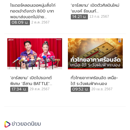
ไรเดอร์หลอนเจอหนุ่มสั่งไก่
‘อาร์สยาม’ เปิดตัวศิลปินใหม่
ทอดเจ้าดังกว่า 800 บาท
‘แบงค์ ธัชนนท์...
14:21 น.
พอมาส่งบอกไม่จ่าย...
13 ก.ย. 2567
08:09 น.
2 ต.ค. 2567
‘อาร์สยาม’ เปิดโปรเจกต์
ทั่วไทยอากาศร้อนจัด เหนือ-
พิเศษ ‘อีสาน BATTLE’...
ใต้ ระวังฝนฟ้าคะนอง
17:34 น.
09:52 น.
29 ส.ค. 2567
20 เม.ย. 2567
ข่าวยอดนิยม