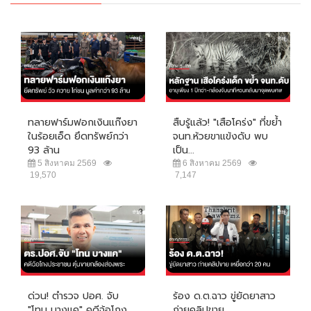
ทลายฟาร์มฟอกเงินแก๊งยา
สืบรู้แล้ว! "เสือโคร่ง" ที่ขย้ำ
ในร้อยเอ็ด ยึดทรัพย์กว่า
จนท.ห้วยขาแข้งดับ พบ
93 ล้าน
เป็น...
5 สิงหาคม 2569
6 สิงหาคม 2569
19,570
7,147
ด่วน! ตำรวจ ปอศ. จับ
ร้อง ด.ต.ฉาว ขู่ยัดยาสาว
"โทน บางแค" คดีฉ้อโกง
ถ่ายคลิปขาย