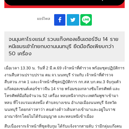
แชร์โพส
จนมุมคาโรงแรม! รวบแก๊งคอลเซ็นเตอร์จีน 14 ราย
หนีเขมรเข้าไทยกบดานนนทบุรี ยึดมือถือเพียบกว่า
50 เครื่อง
เมื่อเวลา 13.30 น. วันที่ 2 มี.ค.69 เจ้าหน้าที่ตำรวจ พร้อมชุดปฏิบัติการ
งานสืบสวนปราบปราม ตม.จว.นนทบุรี ร่วมกับ เจ้าหน้าที่ตำรวจ
สืบสวน ภาค 1 และเจ้าหน้าที่ชุดปฏิบัติการ กก.สส.บก.ตม.3 จับกุมตัว
แก๊งคอลเซนต์เตอร์ชาวจีน 14 ราย พร้อมของกลางซิมโทรศัพท์ และ
โทรศัพท์มือถือจำนวน 52 เครื่อง หลบหนีจากประเทศกัมพูชาเข้ามา
หลบ ที่โรงแรมแห่งหนึ่ง ตำบลบางเขน อำเภอเมืองนนทบุรี จังหวัด
นนทบุรี โดยกล่าวหาว่า คนต่างด้าวเดินทางเข้ามาและอยู่ในราช
อาณาจักรโดยไม่ได้รับอนุญาต และหลบหนีเข้าเมือง
สืบเนื่องจากเจ้าหน้าที่ชุดจับกุม ได้รับแจ้งจากสายลับ ว่ามีกลุ่มแก๊งคน