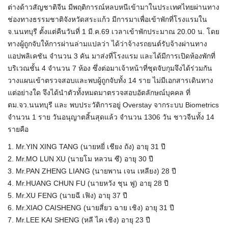
ต่างด้าวสัญชาติจีน มีพฤติการณ์หลบหนีเข้ามาในประเทศไทยผ่านทาง
ช่องทางธรรมชาติจังหวัดสระแก้ว มีการมาเพื่อเข้าพักที่โรงแรมใน
จ.นนทบุรี ตั้งแต่คืนวันที่ 1 มี.ค.69 เวลาเข้าพักประมาณ 20.00 น. โดย
ทางผู้ถูกจับให้การผ่านล่ามแปลว่า ได้ว่าจ้างรถยนต์รับจ้างผ่านทาง
แอปพลิเคชัน จำนวน 3 คัน มาส่งที่โรงแรม และได้มีการเปิดห้องพักที่
บริเวณชั้น 4 จำนวน 7 ห้อง ซึ่งต่อมาเจ้าหน้าที่ชุดจับกุมจึงได้ร่วมกัน
วางแผนเข้าตรวจสอบและพบผู้ถูกจับทั้ง 14 ราย ไม่มีเอกสารเดินทาง
แต่อย่างใด จึงได้นำตัวทั้งหมดมาตรวจสอบอัตลักษณ์บุคคล ที่
ตม.จว.นนทบุรี และ พบประวัติการอยู่ Overstay จากระบบ Biometrics
จำนวน 1 ราย วันอนุญาตสิ้นสุดแล้ว จำนวน 1306 วัน ชาวจีนทั้ง 14
รายคือ
1. Mr.YIN XING TANG (นายหยี่ เชียง ถัง) อายุ 31 ปี
2. Mr.MO LUN XU (นายโม หลวน ซี) อายุ 30 ปี
3. Mr.PAN ZHENG LIANG (นายพาน เจน เหลียง) 28 ปี
4. Mr.HUANG CHUN FU (นายหวัง ชุน ฟู) อายุ 28 ปี
5. Mr.XU FENG (นายฉี เฟิง) อายุ 37 ปี
6. Mr.XIAO CAISHENG (นายสี่ยว ฉาย เชิง) อายุ 31 ปี
7. Mr.LEE KAI SHENG (หลี ไค เชิง) อายุ 23 ปี