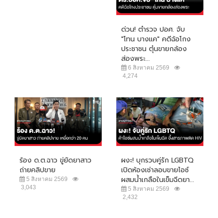
ด่วน! ตำรวจ ปอศ. จับ
"โทน บางแค" คดีฉ้อโกง
ประชาชน ตุ๋นขายกล้อง
ส่องพระ...
6 สิงหาคม 2569
4,274
ร้อง ด.ต.ฉาว ขู่ยัดยาสาว
ผงะ! บุกรวบคู่รัก LGBTQ
ถ่ายคลิปขาย
เปิดห้องเช่าลอบขายไอซ์
ผสมน้ำเกลือในเข็มฉีดยา...
5 สิงหาคม 2569
3,043
5 สิงหาคม 2569
2,432