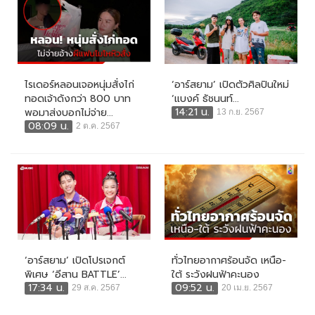
ไรเดอร์หลอนเจอหนุ่มสั่งไก่
‘อาร์สยาม’ เปิดตัวศิลปินใหม่
ทอดเจ้าดังกว่า 800 บาท
‘แบงค์ ธัชนนท์...
14:21 น.
พอมาส่งบอกไม่จ่าย...
13 ก.ย. 2567
08:09 น.
2 ต.ค. 2567
‘อาร์สยาม’ เปิดโปรเจกต์
ทั่วไทยอากาศร้อนจัด เหนือ-
พิเศษ ‘อีสาน BATTLE’...
ใต้ ระวังฝนฟ้าคะนอง
17:34 น.
09:52 น.
29 ส.ค. 2567
20 เม.ย. 2567