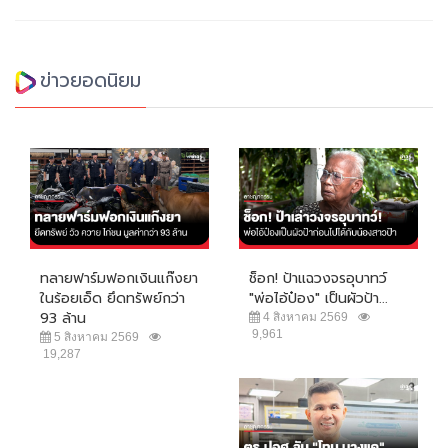
ข่าวยอดนิยม
ทลายฟาร์มฟอกเงินแก๊งยา
ช็อก! ป้าแฉวงจรอุบาทว์
ในร้อยเอ็ด ยึดทรัพย์กว่า
"พ่อไอ้ป๋อง" เป็นผัวป้า...
93 ล้าน
4 สิงหาคม 2569
9,961
5 สิงหาคม 2569
19,287