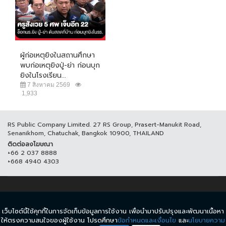
ผู้ก่อเหตุยิงในสถานศึกษา
พบก่อเหตุยิงปู่-ย่า ก่อนบุก
ยิงในโรงเรียน...
7 สิงหาคม 2569
1,933
RS Public Company Limited. 27 RS Group, Prasert-Manukit Road,
Senanikhom, Chatuchak, Bangkok 10900, THAILAND
ติดต่อลงโฆษณา
+66 2 037 8888
+668 4940 4303
© COPYRIGHT 2017 THAICH8.COM, ALL RIGHT RESERVED.
เว็บไซต์นี้ใช้คุกกี้ในการจัดเก็บข้อมูลการใช้งาน เพื่อนำมาปรับปรุงและพัฒนาเนื้อหา
ข้อกำหนดและเงื่อนไข
นโยบายความเป็นส่วนตัว
ให้ตรงความสนใจของผู้ใช้งาน โปรดศึกษา
ข้อกำหนดและเงื่อนไข
และ
นโยบายความ