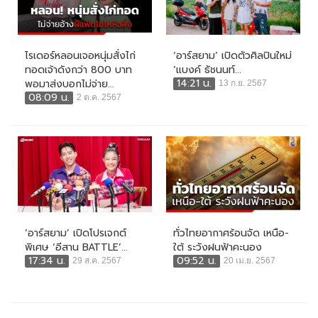
ไรเดอร์หลอนเจอหนุ่มสั่งไก่
‘อาร์สยาม’ เปิดตัวศิลปินใหม่
ทอดเจ้าดังกว่า 800 บาท
‘แบงค์ ธัชนนท์...
14:21 น.
พอมาส่งบอกไม่จ่าย...
13 ก.ย. 2567
08:09 น.
2 ต.ค. 2567
‘อาร์สยาม’ เปิดโปรเจกต์
ทั่วไทยอากาศร้อนจัด เหนือ-
พิเศษ ‘อีสาน BATTLE’...
ใต้ ระวังฝนฟ้าคะนอง
17:34 น.
09:52 น.
29 ส.ค. 2567
20 เม.ย. 2567