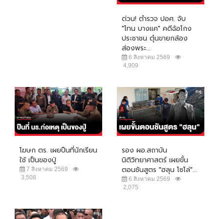
ด่วน! ตำรวจ ปอศ. จับ
"โทน บางแค" คดีฉ้อโกง
ประชาชน ตุ๋นขายกล้อง
ส่องพระ...
6 สิงหาคม 2569
4,909
โฆษก ตร. เผยปืนที่นักเรียน
รอง ผอ.สถาบัน
ใช้ เป็นของปู่
นิติวิทยาศาสตร์ เผยขั้น
ตอนชันสูตร "ฮลุน โซโล่"...
7 สิงหาคม 2569
3,508
6 สิงหาคม 2569
2,075