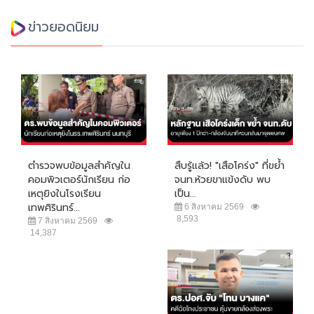
ข่าวยอดนิยม
ตำรวจพบข้อมูลสำคัญใน
สืบรู้แล้ว! "เสือโคร่ง" ที่ขย้ำ
คอมพิวเตอร์นักเรียน ก่อ
จนท.ห้วยขาแข้งดับ พบ
เหตุยิงในโรงเรียน
เป็น...
เทพศิรินทร์...
6 สิงหาคม 2569
8,593
7 สิงหาคม 2569
14,387