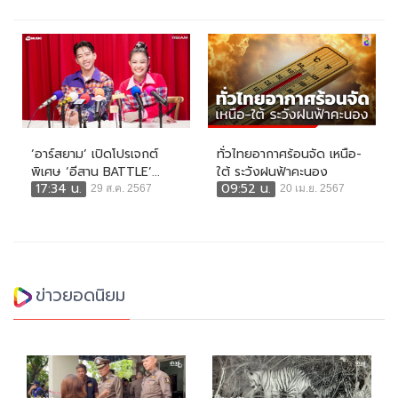
‘อาร์สยาม’ เปิดโปรเจกต์
ทั่วไทยอากาศร้อนจัด เหนือ-
พิเศษ ‘อีสาน BATTLE’...
ใต้ ระวังฝนฟ้าคะนอง
17:34 น.
09:52 น.
29 ส.ค. 2567
20 เม.ย. 2567
ข่าวยอดนิยม