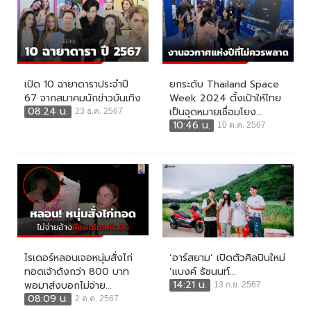
เปิด 10 ฉายาดาราประจำปี
ยกระดับ Thailand Space
67 จากสมาคมนักข่าวบันเทิง
Week 2024 ตั้งเป้าให้ไทย
08:24 น.
เป็นจุดหมายเชื่อมโยง...
23 ธ.ค. 2567
10:46 น.
10 ต.ค. 2567
ไรเดอร์หลอนเจอหนุ่มสั่งไก่
‘อาร์สยาม’ เปิดตัวศิลปินใหม่
ทอดเจ้าดังกว่า 800 บาท
‘แบงค์ ธัชนนท์...
14:21 น.
พอมาส่งบอกไม่จ่าย...
13 ก.ย. 2567
08:09 น.
2 ต.ค. 2567