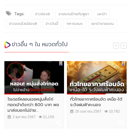
Tags:
ข่าวช่อง8
ชายแดนไทยกัมพูชา
เผาป่า
ข่าวออนไลน์ช่อง8
ข่าววันนี้
ทหารเขมร
เผาป่าชายแดน
ข่าวอื่น ๆ ใน หมวดทั่วไป
ไรเดอร์หลอนเจอหนุ่มสั่งไก่
ทั่วไทยอากาศร้อนจัด เหนือ-ใต้
ทอดเจ้าดังกว่า 800 บาท พอ
ระวังฝนฟ้าคะนอง
มาส่งบอกไม่จ่าย...
20 เมษายน 2567
10,782
2 ตุลาคม 2567
21,159