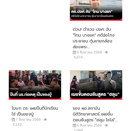
ด่วน! ตำรวจ ปอศ. จับ
"โทน บางแค" คดีฉ้อโกง
ประชาชน ตุ๋นขายกล้อง
ส่องพระ...
6 สิงหาคม 2569
4,874
โฆษก ตร. เผยปืนที่นักเรียน
รอง ผอ.สถาบัน
ใช้ เป็นของปู่
นิติวิทยาศาสตร์ เผยขั้น
ตอนชันสูตร "ฮลุน โซโล่"...
7 สิงหาคม 2569
3,143
6 สิงหาคม 2569
2,049