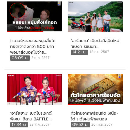
ไรเดอร์หลอนเจอหนุ่มสั่งไก่
‘อาร์สยาม’ เปิดตัวศิลปินใหม่
ทอดเจ้าดังกว่า 800 บาท
‘แบงค์ ธัชนนท์...
14:21 น.
พอมาส่งบอกไม่จ่าย...
13 ก.ย. 2567
08:09 น.
2 ต.ค. 2567
‘อาร์สยาม’ เปิดโปรเจกต์
ทั่วไทยอากาศร้อนจัด เหนือ-
พิเศษ ‘อีสาน BATTLE’...
ใต้ ระวังฝนฟ้าคะนอง
17:34 น.
09:52 น.
29 ส.ค. 2567
20 เม.ย. 2567