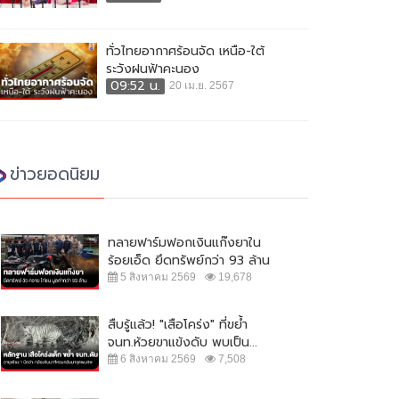
ทั่วไทยอากาศร้อนจัด เหนือ-ใต้
ระวังฝนฟ้าคะนอง
09:52 น.
20 เม.ย. 2567
ข่าวยอดนิยม
ทลายฟาร์มฟอกเงินแก๊งยาใน
ร้อยเอ็ด ยึดทรัพย์กว่า 93 ล้าน
5 สิงหาคม 2569
19,678
สืบรู้แล้ว! "เสือโคร่ง" ที่ขย้ำ
จนท.ห้วยขาแข้งดับ พบเป็น...
6 สิงหาคม 2569
7,508