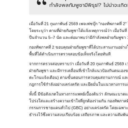
กำลังพลกัมพูชามีพิรุธ!? ไม่น่าจะเกิ
เมื่อวันที่ 21 กุมภาพันธ์ 2569 เพจเฟซบุ๊ก "กองทัพภาคที่ 
โดยระบุว่า ตามที่ฝ่ายกัมพูชาได้แจ้งเหตุการณ์ว่า เมื่อวันท
ปืนจำนวน 5–7 นัด และต่อมาพบว่ามีกำลังพลฝ่ายกัมพูชา 1
กองทัพภาคที่ 2 ขอบคุณฝ่ายกัมพูชาที่ได้ประสานงานอย่างใกล้
พื้นที่ได้ดำเนินการตรวจสอบข้อเท็จจริงโดยทันที
จากการตรวจสอบทราบว่า เมื่อวันที่ 20 กุมภาพันธ์ 2569
ฝ่ายกัมพูชา และมีการเคลื่อนที่เข้าใกล้แนวป้องกันตนเอ
ตะโกนแจ้งเตือน) ตามขั้นตอนการควบคุมสถานการณ์ และไม
กฎการใช้กำลังอย่างเคร่งครัด และยึดมั่นในแนวทางการแก้
ทั้งนี้ มีข้อสังเกตในทางการแพทย์เบื้องต้นว่า ลักษณะบาด
โปร่งใสและสร้างความเข้าใจที่ถูกต้องร่วมกัน กองทัพภาคท
กรรมการชายแดนทั่วไป (GBC) อย่างเคร่งครัด โดยเฉพาะการ
ธำรงไว้ซึ่งความสงบเรียบร้อย เสถียรภาพ และความสัมพัน