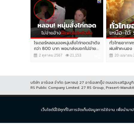
pace Week
ไรเดอร์หลอนเจอหนุ่มสั่งไก่ทอดเจ้าดัง
ทั่วไทยอากาศร
จุดหมายเชื่อม
กว่า 800 บาท พอมาส่งบอกไม่จ่าย...
ฝนฟ้าคะนอง
2 ตุลาคม 2567
21,153
20 เมษายน 
,198
บริษัท อาร์เอส จำกัด (มหาชน) 27 อาร์เอสกรุ๊ป ถนนประเสริฐมน
RS Public Company Limited. 27 RS Group, Prasert-Manuk
หน้าแรก
ละคร
ซีร
เว็บไซต์นี้ใช้คุกกี้ในการจัดเก็บข้อมูลการใช้งาน เพื่อ
© COPYRIGHT 2017 THAICH8.COM, ALL RIGHT RESERVED