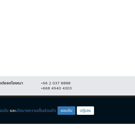
ชาชนร้อยละ 41.76 ชี้ ปิดผับตี 2
"น้องหาด-ปิ่น" คนหูหนวก คว้าชนะ
าะสมดีแล้ว
เลิศ DEAF LGBT STAR
THAILAND...
2 ตุลาคม 2566
9,993
10 กรกฎาคม 2566
19,347
ดต่อลงโฆษณา
+66 2 037 8888
+668 4940 4303
ดียโซน
ชมรายการสด
่อนไข
และ
นโยบายความเป็นส่วนตัว
ยอมรับ
ปฏิเสธ