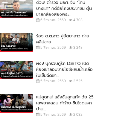
ด่วน! ตำรวจ ปอศ. จับ "โทน
บางแค" คดีฉ้อโกงประชาชน ตุ๋น
ขายกล้องส่องพระ...
6 สิงหาคม 2569
4,703
ร้อง ด.ต.ฉาว ขู่ยัดยาสาว ถ่าย
คลิปขาย
5 สิงหาคม 2569
3,248
ผงะ! บุกรวบคู่รัก LGBTQ เปิด
ห้องเช่าลอบขายไอซ์ผสมน้ำเกลือ
ในเข็มฉีดยา...
5 สิงหาคม 2569
2,525
แม่สุดทน! แจ้งจับลูกแท้ๆ วัย 25
เสพยาหลอน ทำร้าย-ขืนใจตนคา
บ้าน...
5 สิงหาคม 2569
2,032