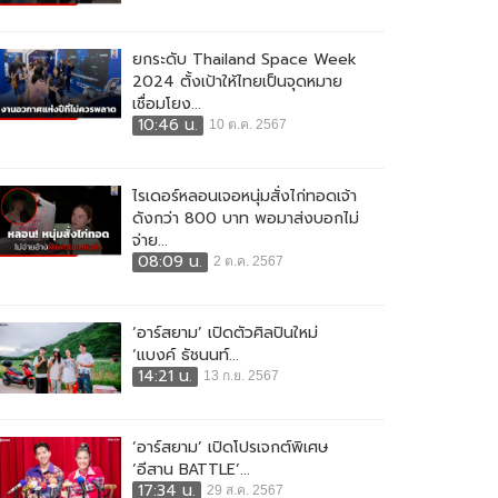
ยกระดับ Thailand Space Week
2024 ตั้งเป้าให้ไทยเป็นจุดหมาย
เชื่อมโยง...
10:46 น.
10 ต.ค. 2567
ไรเดอร์หลอนเจอหนุ่มสั่งไก่ทอดเจ้า
ดังกว่า 800 บาท พอมาส่งบอกไม่
จ่าย...
08:09 น.
2 ต.ค. 2567
‘อาร์สยาม’ เปิดตัวศิลปินใหม่
‘แบงค์ ธัชนนท์...
14:21 น.
13 ก.ย. 2567
‘อาร์สยาม’ เปิดโปรเจกต์พิเศษ
‘อีสาน BATTLE’...
17:34 น.
29 ส.ค. 2567