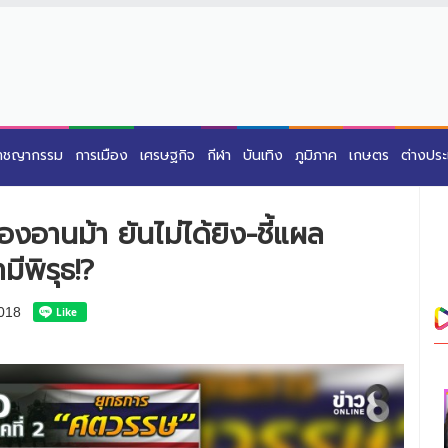
าชญากรรม
การเมือง
เศรษฐกิจ
กีฬา
บันเทิง
ภูมิภาค
เกษตร
ต่างปร
งอานม้า ยันไม่ได้ยิง-ชี้แผล
ีพิรุธ!?
018