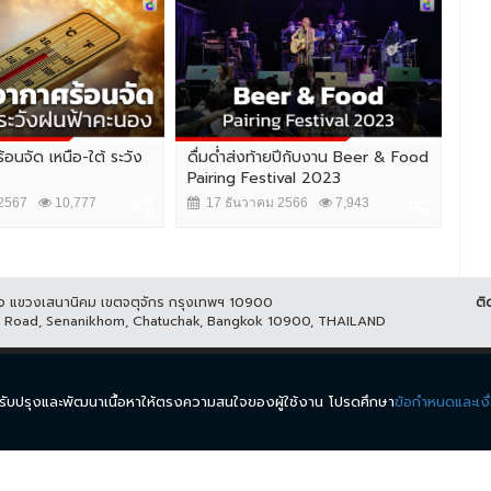
้อนจัด เหนือ-ใต้ ระวัง
ดื่มด่ำส่งท้ายปีกับงาน Beer & Food
ประ
Pairing Festival 2023
เหม
2567
10,777
17 ธันวาคม 2566
7,943
2
ูกิจ แขวงเสนานิคม เขตจตุจักร กรุงเทพฯ 10900
ติ
it Road, Senanikhom, Chatuchak, Bangkok 10900, THAILAND
ีส์
รายการ
ข่าว
ผังรายการ
วิดีโอย้อนหลัง
กิจกรรม
มีเ
นำมาปรับปรุงและพัฒนาเนื้อหาให้ตรงความสนใจของผู้ใช้งาน โปรดศึกษา
ข้อกำหนดและเงื
.
ข้อกำหนดและเงื่อนไข
นโยบายความเป็นส่วนตัว