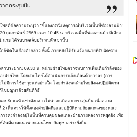
ดจากกระสุนปืน
2" โพสต์ข้อความระบุว่า "ชี้แจงกรณีเหตุการณ์บริเวณพื้นที่ช่องอานม้า"
ี่ 20 กุมภาพันธ์ 2569 เวลา 10.45 น. บริเวณพื้นที่ช่องอานม้า มีเสียง
 นาย ได้รับบาดเจ็บบริเวณหัวเข่านั้น
ชิดในเรื่องดังกล่าว ทั้งนี้ ภายหลังได้รับแจ้ง หน่วยที่รับผิดชอบ
 เวลาประมาณ 09.30 น. หน่วยฝ่ายไทยตรวจพบการเพิ่มเติมกำลังของ
งของฝ่ายไทย โดยฝ่ายไทยได้ดำเนินการแจ้งเตือนด้วยวาจา (การ
่มีการใช้อาวุธแต่อย่างใด โดยกำลังพลฝ่ายไทยยังคงปฏิบัติตาม
ไขปัญหาด้วยสันติวิธี
แผลบริเวณหัวเข่าดังกล่าวไม่น่าจะเกิดจากกระสุนปืน เพื่อความ
ี่ 2 เห็นควรให้ทั้งสองฝ่ายยึดถือและปฏิบัติตามถ้อยแถลงของคณะ
คงกำลังอยู่ในพื้นที่ควบคุมของแต่ละฝ่ายภายหลังการหยุดยิง เพื่อ
ธ์อันดีตามแนวชายแดนไทย–กัมพูชาอย่างยั่งยืน