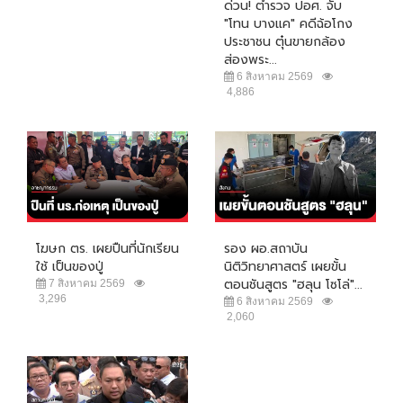
ด่วน! ตำรวจ ปอศ. จับ
"โทน บางแค" คดีฉ้อโกง
ประชาชน ตุ๋นขายกล้อง
ส่องพระ...
6 สิงหาคม 2569
4,886
โฆษก ตร. เผยปืนที่นักเรียน
รอง ผอ.สถาบัน
ใช้ เป็นของปู่
นิติวิทยาศาสตร์ เผยขั้น
ตอนชันสูตร "ฮลุน โซโล่"...
7 สิงหาคม 2569
3,296
6 สิงหาคม 2569
2,060