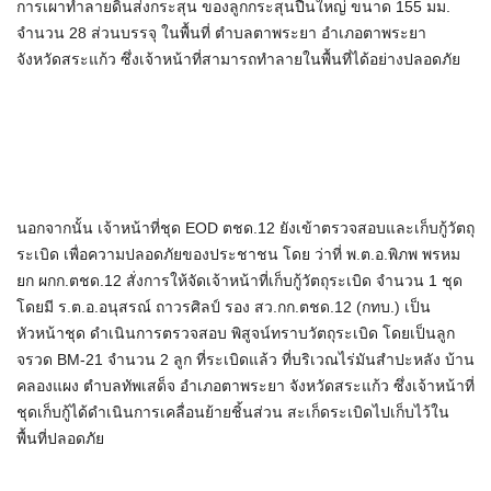
การเผาทำลายดินส่งกระสุน ของลูกกระสุนปืนใหญ่ ขนาด 155 มม.
จำนวน 28 ส่วนบรรจุ ในพื้นที่ ตำบลตาพระยา อำเภอตาพระยา
จังหวัดสระแก้ว ซึ่งเจ้าหน้าที่สามารถทำลายในพื้นที่ได้อย่างปลอดภัย
นอกจากนั้น เจ้าหน้าที่ชุด EOD ตชด.12 ยังเข้าตรวจสอบและเก็บกู้วัตถุ
ระเบิด เพื่อความปลอดภัยของประชาชน โดย ว่าที่ พ.ต.อ.พิภพ พรหม
ยก ผกก.ตชด.12 สั่งการให้จัดเจ้าหน้าที่เก็บกู้วัตถุระเบิด จำนวน 1 ชุด
โดยมี ร.ต.อ.อนุสรณ์ ถาวรศิลป์ รอง สว.กก.ตชด.12 (กทบ.) เป็น
หัวหน้าชุด ดำเนินการตรวจสอบ พิสูจน์ทราบวัตถุระเบิด โดยเป็นลูก
จรวด BM-21 จำนวน 2 ลูก ที่ระเบิดแล้ว ที่บริเวณไร่มันสำปะหลัง บ้าน
คลองแผง ตำบลทัพเสด็จ อำเภอตาพระยา จังหวัดสระแก้ว ซึ่งเจ้าหน้าที่
ชุดเก็บกู้ได้ดำเนินการเคลื่อนย้ายชิ้นส่วน สะเก็ดระเบิดไปเก็บไว้ใน
พื้นที่ปลอดภัย