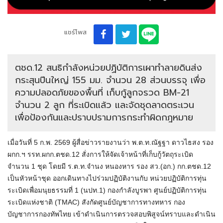
แชร์โพส
ตชด.12 สนธิกำลังหน่วยปฏิบัติการเผาทำลายดินส่ง
กระสุนปืนใหญ่ 155 มม. จำนวน 28 ส่วนบรรจุ เพื่อ
ความปลอดภัยของพื้นที่ เก็บกู้ลูกจรวด BM-21
จำนวน 2 ลูก ที่ระเบิดแล้ว และจัดชุดลาดตระเวน
เพื่อป้องกันและปราบปรามการกระทำผิดกฎหมาย
เมื่อวันที่ 5 ก.พ. 2569 ผู้สื่อข่าวรายงานว่า พ.ต.ท.ณัฐฐา ดาวไธสง รอง
ผกก.ฯ รรท.ผกก.ตชด.12 สั่งการให้จัดเจ้าหน้าที่เก็บกู้วัตถุระเบิด
จำนวน 1 ชุด โดยมี ร.ต.ท.จำนง หนองหาร รอง สว.(อก.) กก.ตชด.12
เป็นหัวหน้าชุด ออกเดินทางไปร่วมปฏิบัติงานกับ หน่วยปฏิบัติการทุ่น
ระเบิดเพื่อมนุยธรรมที่ 1 (นปท.1) กองกำลังบูรพา ศูนย์ปฏิบัติการทุ่น
ระเบิดแห่งชาติ (TMAC) สังกัดศูนย์บัญชาการทางทหาร กอง
บัญชาการกองทัพไทย เข้าดำเนินการตรวจสอบพิสูจน์ทราบและดำเนิน