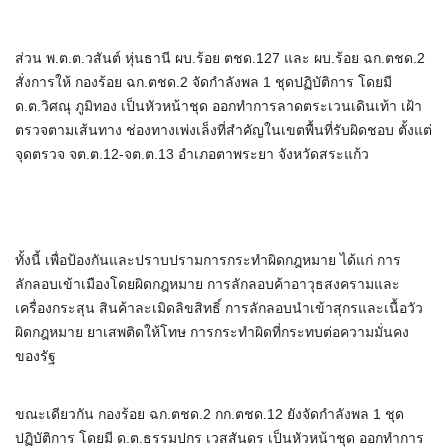
ส่วน พ.ต.ต.วสันต์ หุ่นธานี ผบ.ร้อย ตชด.127 และ ผบ.ร้อย ฉก.ตชด.2
สั่งการให้ กองร้อย ฉก.ตชด.2 จัดกำลังพล 1 ชุดปฏิบัติการ โดยมี
ด.ต.วิศณุ ภูมิทอง เป็นหัวหน้าชุด ออกทำการลาดตระเวนเดินเท้า เฝ้า
ตรวจตามเส้นทาง ช่องทางเพ่งเล็งที่สำคัญในเขตพื้นที่รับผิดชอบ ตั้งแต่
จุดตรวจ จต.ต.12-จต.ต.13 อำเภอตาพระยา จังหวัดสระแก้ว
ทั้งนี้ เพื่อป้องกันและปราบปรามการกระทำผิดกฎหมาย ได้แก่ การ
ลักลอบเข้าเมืองโดยผิดกฎหมาย การลักลอบค้าอาวุธสงครามและ
เครื่องกระสุน สินค้าละเมิดลิขสิทธิ์ การลักลอบนำเข้าสุกรและเนื้อวัว
ผิดกฎหมาย ยาเสพติดให้โทษ การกระทำผิดที่กระทบต่อความมั่นคง
ของรัฐ
ขณะเดียวกัน กองร้อย ฉก.ตชด.2 กก.ตชด.12 ยังจัดกำลังพล 1 ชุด
ปฏิบัติการ โดยมี ด.ต.ธรรมปกร เวสสันดร เป็นหัวหน้าชุด ออกทำการ