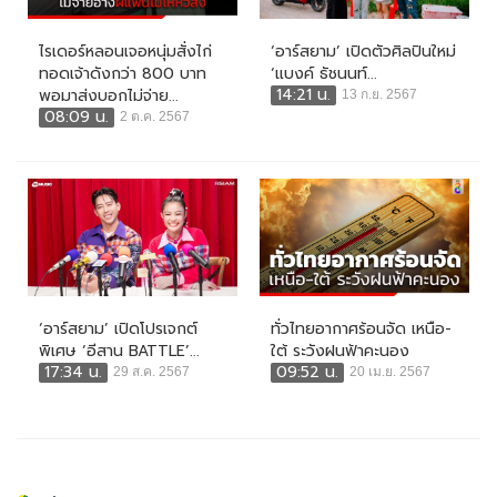
ไรเดอร์หลอนเจอหนุ่มสั่งไก่
‘อาร์สยาม’ เปิดตัวศิลปินใหม่
ทอดเจ้าดังกว่า 800 บาท
‘แบงค์ ธัชนนท์...
14:21 น.
พอมาส่งบอกไม่จ่าย...
13 ก.ย. 2567
08:09 น.
2 ต.ค. 2567
‘อาร์สยาม’ เปิดโปรเจกต์
ทั่วไทยอากาศร้อนจัด เหนือ-
พิเศษ ‘อีสาน BATTLE’...
ใต้ ระวังฝนฟ้าคะนอง
17:34 น.
09:52 น.
29 ส.ค. 2567
20 เม.ย. 2567