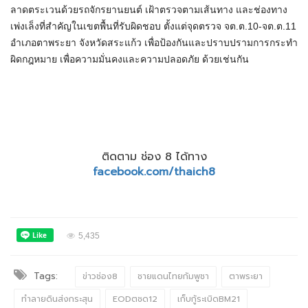
ลาดตระเวนด้วยรถจักรยานยนต์ เฝ้าตรวจตามเส้นทาง และช่องทาง
เพ่งเล็งที่สำคัญในเขตพื้นที่รับผิดชอบ ตั้งแต่จุดตรวจ จต.ต.10-จต.ต.11
อำเภอตาพระยา จังหวัดสระแก้ว เพื่อป้องกันและปราบปรามการกระทำ
ผิดกฎหมาย เพื่อความมั่นคงและความปลอดภัย ด้วยเช่นกัน
ติดตาม ช่อง 8 ได้ทาง
facebook.com/thaich8
5,435
Tags:
ข่าวช่อง8
ชายแดนไทยกัมพูชา
ตาพระยา
ทำลายดินส่งกระสุน
EODตชด12
เก็บกู้ระเบิดBM21