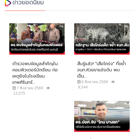
ข่าวยอดนิยม
ตำรวจพบข้อมูลสำคัญใน
สืบรู้แล้ว! "เสือโคร่ง" ที่ขย้ำ
คอมพิวเตอร์นักเรียน ก่อ
จนท.ห้วยขาแข้งดับ พบ
เหตุยิงในโรงเรียน
เป็น...
เทพศิรินทร์...
6 สิงหาคม 2569
8,544
7 สิงหาคม 2569
13,575