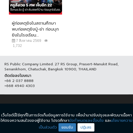
ผู้ก่อเหตุยิงในสถานศึกษา
พบก่อเหตุยิงปู่-ย่า ก่อนบุก
ยิงในโรงเรียน...
7 สิงหาคม 2569
1,732
RS Public Company Limited. 27 RS Group, Prasert-Manukit Road,
Senanikhom, Chatuchak, Bangkok 10900, THAILAND
ติดต่อลงโฆษณา
+66 2 037 8888
+668 4940 4303
© COPYRIGHT 2017 THAICH8.COM, ALL RIGHT RESERVED.
เว็บไซต์นี้ใช้คุกกี้ในการจัดเก็บข้อมูลการใช้งาน เพื่อนำมาปรับปรุงและพัฒนาเนื้อหา
ข้อกำหนดและเงื่อนไข
นโยบายความเป็นส่วนตัว
ให้ตรงความสนใจของผู้ใช้งาน โปรดศึกษา
ข้อกำหนดและเงื่อนไข
และ
นโยบายความ
เป็นส่วนตัว
ยอมรับ
ปฏิเสธ