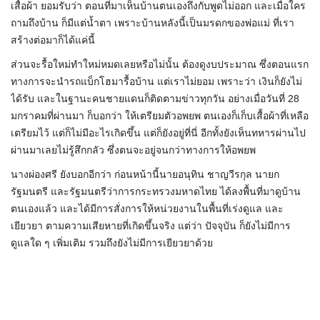
เสื้อผ้า ยอมรับว่า ตอนที่มาเห็นบ้านตนเองถึงกับพูดไม่ออก และเมื่อใคร
ถามถึงบ้าน ก็มีแต่น้ำตา เพราะบ้านหลังนี้เป็นมรดกของพ่อแม่ ที่เรา
สร้างต่อมาก็ได้แค่นี้
ส่วนจะรื้อใหม่ทำใหม่หมดเลยหรือไม่นั้น ต้องดูงบประมาณ ซึ่งตอนแรก
ทางการจะนำรถแบ็กโฮมารื้อบ้าน แต่เราไม่ยอม เพราะว่า เงินก็ยังไม่
ได้รับ และในฐานะคนชายแดนก็ติดตามข่าวทุกวัน อย่างเมื่อวันที่ 28
มกราคมที่ผ่านมา ก็บอกว่า ให้เตรียมตัวอพยพ ตนเองก็เก็บเสื้อผ้าที่เหลือ
เตรียมไว้ แต่ก็ไม่มีอะไรเกิดขึ้น แต่ก็ยังอยู่ที่นี่ อีกทั้งยังเห็นทหารผ่านไป
ผ่านมาเลยไม่รู้สึกกลัว ซึ่งตนจะอยู่จนกว่าทางการให้อพยพ
นางผ่องศรี ยังบอกอีกว่า ก่อนหน้านี้นายอนุทิน ชาญวีรกุล นายก
รัฐมนตรี และรัฐมนตรีว่าการกระทรวงมหาดไทย ได้ลงพื้นที่มาดูบ้าน
ตนเองแล้ว และได้มีการสั่งการให้หน่วยงานในพื้นที่เร่งดูแล และ
เยียวยา ตามความเสียหายที่เกิดขึ้นจริง แต่ว่า ปัจจุบัน ก็ยังไม่มีการ
ดูแลใด ๆ เพิ่มเติม รวมถึงยังไม่มีการเยียวยาด้วย