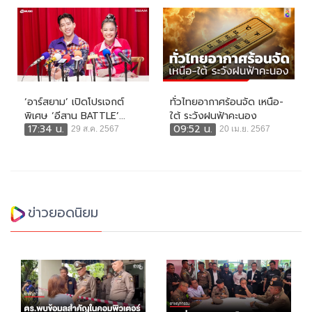
‘อาร์สยาม’ เปิดโปรเจกต์
ทั่วไทยอากาศร้อนจัด เหนือ-
พิเศษ ‘อีสาน BATTLE’...
ใต้ ระวังฝนฟ้าคะนอง
17:34 น.
09:52 น.
29 ส.ค. 2567
20 เม.ย. 2567
ข่าวยอดนิยม