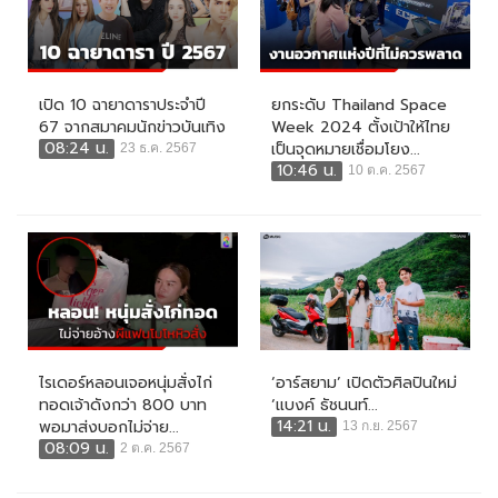
เปิด 10 ฉายาดาราประจำปี
ยกระดับ Thailand Space
67 จากสมาคมนักข่าวบันเทิง
Week 2024 ตั้งเป้าให้ไทย
08:24 น.
เป็นจุดหมายเชื่อมโยง...
23 ธ.ค. 2567
10:46 น.
10 ต.ค. 2567
ไรเดอร์หลอนเจอหนุ่มสั่งไก่
‘อาร์สยาม’ เปิดตัวศิลปินใหม่
ทอดเจ้าดังกว่า 800 บาท
‘แบงค์ ธัชนนท์...
14:21 น.
พอมาส่งบอกไม่จ่าย...
13 ก.ย. 2567
08:09 น.
2 ต.ค. 2567