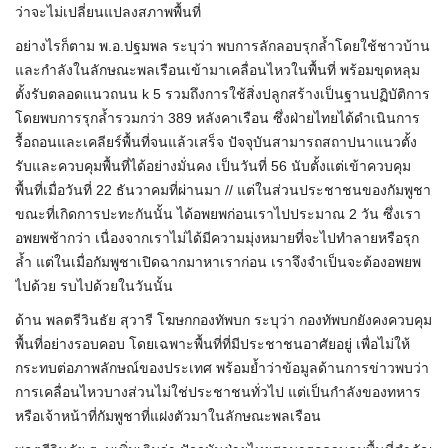
ว่าจะไม่เปลี่ยนแปลงสภาพพื้นที่
อย่างไรก็ตาม พ.อ.ปฐมพล ระบุว่า พบการลักลอบรุกล้ำโดยใช้ชาวบ้าน
และกำลังในลักษณะพลเรือนเข้ามาเคลื่อนไหวในพื้นที่ พร้อมขุดหลุม
ตั้งรับตลอดแนวถนน k 5 รวมถึงการใช้สิ่งปลูกสร้างเป็นฐานปฏิบัติการ
โดยพบการรุกล้ำรวมกว่า 389 หลังคาเรือน ซึ่งฝ่ายไทยได้ดำเนินการ
รื้อถอนและเคลียร์พื้นที่จนแล้วเสร็จ ปัจจุบันสามารถสถาปนาแนวตั้ง
รับและควบคุมพื้นที่ได้อย่างมั่นคง เป็นวันที่ 56 นับตั้งแต่เข้าควบคุม
พื้นที่เมื่อวันที่ 22 ธันวาคมที่ผ่านมา // แต่ในส่วนประชาชนของกัมพูชา
ขณะที่เกิดการปะทะกันนั้น ได้อพยพก่อนเราไปประมาณ 2 วัน ซึ่งเรา
อพยพช้ากว่า เนื่องจากเราไม่ได้มีความมุ่งหมายที่จะไปทำลายหรือรุก
ล้ำ แต่ในเมื่อกัมพูชาเปิดฉากมาหาเราก่อน เราจึงจำเป็นจะต้องอพยพ
ไปด้วย รบไปด้วยในวันนั้น
ด้าน พลตรีวินธัย สุวารี โฆษกกองทัพบก ระบุว่า กองทัพบกยังคงควบคุม
พื้นที่อย่างรอบคอบ โดยเฉพาะพื้นที่ที่มีประชาชนอาศัยอยู่ เพื่อไม่ให้
กระทบต่อภาพลักษณ์ของประเทศ พร้อมย้ำว่าข้อมูลด้านการข่าวพบว่า
การเคลื่อนไหวบางส่วนไม่ใช่ประชาชนทั่วไป แต่เป็นกำลังของทหาร
หรือเจ้าหน้าที่กัมพูชาที่แฝงตัวมาในลักษณะพลเรือน