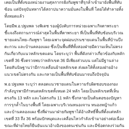
เคยเป็นที่ตั้งของหน่วยงานศุลกากรฝั่งกัมพูชาที่รุกล้าเข้ามายังพื้นที่ทับ
ซ้อน แต่ปัจจุบันทหารได้สถาปนาความมั่นคงในพื้นที่ โดยได้ทำลายทิ้ง
ทั้งหมดแล้ว
โดยมีพ.อ.ปฐมพล วงพิเดช รองผู้บังคับการหน่วยเฉพาะกิจตาพระยา
ชี้แจงถึงสถานการณ์ล่าสุดในพื้นที่ตาพระยา ที่เป็นพื้นที่ทับซ้อนบริเวณ
ชายแดนไทย–กัมพูชา โดยเฉพาะจุดผ่อนปรนชายแดนในพื้นที่บ้านบึง
ตะกวน และบ้านคลองแผง ซึ่งเป็นพื้นที่ที่ทั้งสองฝ่ายมีความเห็นไม่ตรง
กันเกี่ยวกับแนวหลักเขตแดน โดยระบุว่า พื้นที่ดังกล่าวเกี่ยวข้องกับหลัก
เขตที่ 36 ซึ่งตรวจพบว่าหลักเขต 36 มีเพียงส่วนบน แต่ไม่มีฐานล่าง
โดยสันนิษฐานว่ามีการเคลื่อนย้ายหลักเขต ส่งผลให้ทั้งสองฝ่ายอ้าง
แนวเขตไม่ตรงกัน และกลายเป็นพื้นที่ทับซ้อนมาจนถึงปัจจุบัน
พ.อ.ปฐมพล ระบุว่า ตลอดแนวชายแดนในความรับผิดชอบของกอง
กำลังบูรพามีกำหนดหลักเขตทั้งหมด 24 หลัก โดยเป็นหลักเขตที่เห็น
ตรงกัน 13 หลัก และไม่ตรงกัน 11 หลัก ซึ่งกลายเป็นต้นตอของปัญหา
การรุกล้ำในบางพื้นที่ โดยเฉพาะบริเวณหนองจาน หนองหญ้าแก้ว
และบ้านคลองแผง ซึ่งที่ผ่านมาฝ่ายกัมพูชาได้อ้างสิทธิ์พื้นที่ตั้งแต่หลัก
เขตที่ 33 ถึง 36 พร้อมปักหมุดและเคลื่อนไหวกำลังเข้ามาอย่างต่อเนื่อง
ขณะที่ฝ่ายไทยก็ยืนยันแนวอ้างอิงของตนเช่นกัน และมีข้อตกลงร่วมกัน