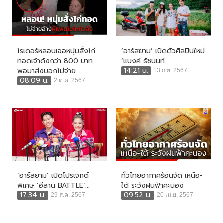
ไรเดอร์หลอนเจอหนุ่มสั่งไก่
‘อาร์สยาม’ เปิดตัวศิลปินใหม่
ทอดเจ้าดังกว่า 800 บาท
‘แบงค์ ธัชนนท์...
14:21 น.
พอมาส่งบอกไม่จ่าย...
13 ก.ย. 2567
08:09 น.
2 ต.ค. 2567
‘อาร์สยาม’ เปิดโปรเจกต์
ทั่วไทยอากาศร้อนจัด เหนือ-
พิเศษ ‘อีสาน BATTLE’...
ใต้ ระวังฝนฟ้าคะนอง
17:34 น.
09:52 น.
29 ส.ค. 2567
20 เม.ย. 2567