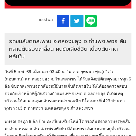
แชร์โพส
รถขนส้มตกสะพาน อ.คลองขลุง จ.กำแพงเพชร ส้ม
หลายตันร่วงเกลื่อน คนขับเสียชีวิต เบื้องต้นคาด
หลับใน
วันที่ 5 ก.พ. 69 เมื่อเวลา 03.40 น. “พ.ต.ท.ยุทธนา พุกสุก” สว.
(สอบสวน) สภ.คลองขลุง จ.กำแพงเพชร ได้รับแจ้งอุบัติเหตุรถบรรทุก 6
ล้อ ขับตกสะพานจุดกลับรถมีผู้บาดเจ็บติดภายใน จึงได้ออกตรวจสอบ
ร่วมกับเจ้าหน้าที่กู้ภัยสว่างกำแพงเพชร เขต อ.คลองขลุง ที่เกิดเหตุ
บริเวณใต้สะพานจุดกลับรถถนนสายเอเชีย กิโลเมตรที่ 423 บ้านท่า
พุทรา ม.3 ต.ท่าพุทรา อ.คลองขลุง จ.กำเเพงเพชร
พบรถบรรทุก 6 ล้อ ป้ายทะเบียนเชียงใหม่ โดยรถคันดังกล่าวบรรทุกส้ม
มาจำนวนหลายตัน สภาพรถพังยับ มีส้มเทกระจัดกระจายอยู่ทั่วบริเวณ