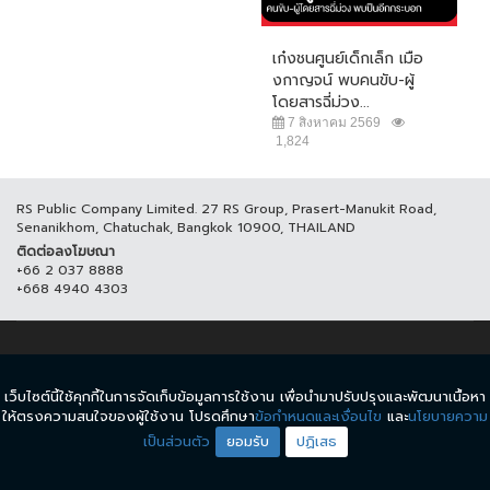
เก๋งชนศูนย์เด็กเล็ก เมือ
งกาญจน์ พบคนขับ-ผู้
โดยสารฉี่ม่วง...
7 สิงหาคม 2569
1,824
RS Public Company Limited. 27 RS Group, Prasert-Manukit Road,
Senanikhom, Chatuchak, Bangkok 10900, THAILAND
ติดต่อลงโฆษณา
+66 2 037 8888
+668 4940 4303
© COPYRIGHT 2017 THAICH8.COM, ALL RIGHT RESERVED.
เว็บไซต์นี้ใช้คุกกี้ในการจัดเก็บข้อมูลการใช้งาน เพื่อนำมาปรับปรุงและพัฒนาเนื้อหา
ข้อกำหนดและเงื่อนไข
นโยบายความเป็นส่วนตัว
ให้ตรงความสนใจของผู้ใช้งาน โปรดศึกษา
ข้อกำหนดและเงื่อนไข
และ
นโยบายความ
เป็นส่วนตัว
ยอมรับ
ปฏิเสธ