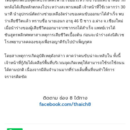
โดยจุดเกิดเป็นจุดกลับรถใต้สะพาน เชื่อมระหว่างขาขึ้นและขาล่อง รถ
หกล้อได้เสียหลักตกลงไประหว่างสะพานพอดี เจ้าหน้าที่ใช้เวลากว่า 30
นาที นำอุปกรณ์ตัดถ่างช่วยเหลืองัดร่างของคนขับออกมาได้สำเร็จ พบ
ว่าเสียชีวิตแล้ว ทราบชื่อ นายเอนก อายุ 46 ปี ชาว อ.ฝาง จ.เชียงใหม่
เมื่อนำร่างของผู้เสียชีวิตออกมาจากซากรถได้สำเร็จ แพทย์เวรได้
ชันสูตรพลิกศพหาสาเหตุการเสียชีวิตเบื้องต้น ก่อนจะนำร่างส่งนิติเวช
โรงพยาบาลคลองขลุงเพื่อรอญาติรับไปบำเพ็ญกุศล
โดยสาเหตุการเกิดอุบัติเหตุดังกล่าว คาดว่าคนขับน่าจะหลับใน ทั้งนี้
เจ้าหน้าที่กู้ภัยได้เคลียร์พื้นที่บริเวณจุดเกิดเหตุให้สามารถใช้รถใช้ถนน
ได้ตามปกติ เนื่องจากมีส้มจำนวนมากที่ร่วงเต็มพื้นที่จนทำให้การ
จราจรติดขัด
ติดตาม ช่อง 8 ได้ทาง
facebook.com/thaich8