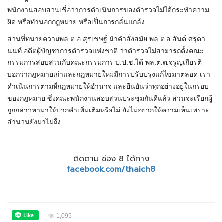
พนักงานสอบสวนเชื่อว่าการดำเนินการของตำรวจไม่ได้กระทำความ
ผิด หรือทำนอกกฎหมาย หรือเป็นการกลั่นแกล้ง
ส่วนที่ทนายความพล.ต.อ.สุรเชษฐ์ นำคำสั่งสมัย พล.ต.อ.สันต์ ศรุตา
นนท์ อดีตผู้บัญชาการตำรวจแห่งชาติ ว่าตำรวจไม่สามารถตั้งคณะ
กรรมการสอบสวนกับคณะกรรมการ ป.ป.ช.ได้ พล.ต.ต.จรูญเกียรติ
บอกว่ากฎหมายเก่าและกฎหมายใหม่มีการปรับปรุงแก้ไขมาตลอด เรา
ดำเนินการตามที่กฎหมายให้อำนาจ และยืนยันว่าทุกอย่างอยู่ในกรอบ
ของกฎหมาย ซึ่งคณะพนักงานสอบสวนประชุมกันดีแล้ว ส่วนจะเรียกผู้
ถูกกล่าวหามาให้ปากคำเพิ่มเติมหรือไม่ ยังไม่อยากให้ความเห็นเพราะ
สำนวนยังมาไม่ถึง
ติดตาม ช่อง 8 ได้ทาง
facebook.com/thaich8
1,095