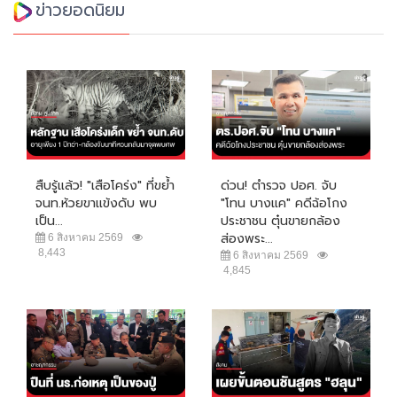
ข่าวยอดนิยม
สืบรู้แล้ว! "เสือโคร่ง" ที่ขย้ำ
ด่วน! ตำรวจ ปอศ. จับ
จนท.ห้วยขาแข้งดับ พบ
"โทน บางแค" คดีฉ้อโกง
เป็น...
ประชาชน ตุ๋นขายกล้อง
ส่องพระ...
6 สิงหาคม 2569
8,443
6 สิงหาคม 2569
4,845