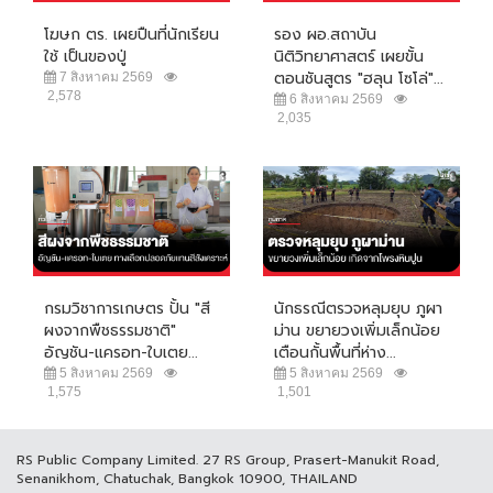
โฆษก ตร. เผยปืนที่นักเรียน
รอง ผอ.สถาบัน
ใช้ เป็นของปู่
นิติวิทยาศาสตร์ เผยขั้น
ตอนชันสูตร "ฮลุน โซโล่"...
7 สิงหาคม 2569
2,578
6 สิงหาคม 2569
2,035
กรมวิชาการเกษตร ปั้น "สี
นักธรณีตรวจหลุมยุบ ภูผา
ผงจากพืชธรรมชาติ"
ม่าน ขยายวงเพิ่มเล็กน้อย
อัญชัน-แครอท-ใบเตย...
เตือนกั้นพื้นที่ห่าง...
5 สิงหาคม 2569
5 สิงหาคม 2569
1,575
1,501
RS Public Company Limited. 27 RS Group, Prasert-Manukit Road,
Senanikhom, Chatuchak, Bangkok 10900, THAILAND