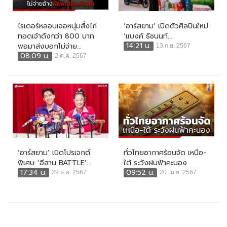
ไรเดอร์หลอนเจอหนุ่มสั่งไก่
‘อาร์สยาม’ เปิดตัวศิลปินใหม่
ทอดเจ้าดังกว่า 800 บาท
‘แบงค์ ธัชนนท์...
14:21 น.
พอมาส่งบอกไม่จ่าย...
13 ก.ย. 2567
08:09 น.
2 ต.ค. 2567
‘อาร์สยาม’ เปิดโปรเจกต์
ทั่วไทยอากาศร้อนจัด เหนือ-
พิเศษ ‘อีสาน BATTLE’...
ใต้ ระวังฝนฟ้าคะนอง
17:34 น.
09:52 น.
29 ส.ค. 2567
20 เม.ย. 2567