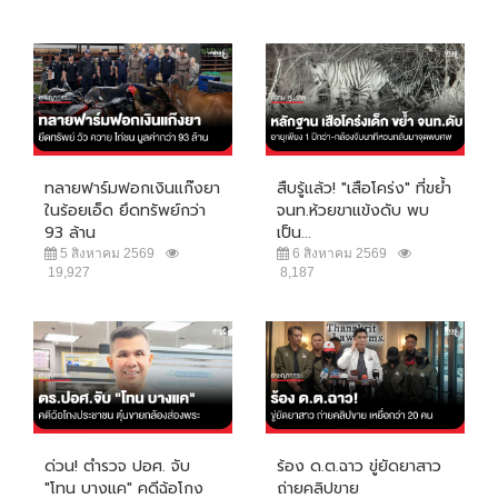
ทลายฟาร์มฟอกเงินแก๊งยา
สืบรู้แล้ว! "เสือโคร่ง" ที่ขย้ำ
ในร้อยเอ็ด ยึดทรัพย์กว่า
จนท.ห้วยขาแข้งดับ พบ
93 ล้าน
เป็น...
5 สิงหาคม 2569
6 สิงหาคม 2569
19,927
8,187
ด่วน! ตำรวจ ปอศ. จับ
ร้อง ด.ต.ฉาว ขู่ยัดยาสาว
"โทน บางแค" คดีฉ้อโกง
ถ่ายคลิปขาย