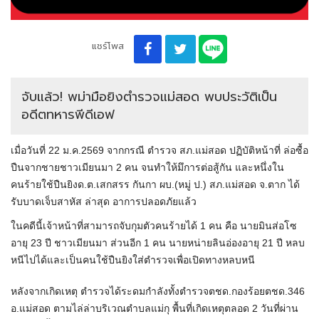
แชร์โพส
จับแล้ว! พม่ามือยิงตำรวจแม่สอด พบประวัติเป็น
อดีตทหารพีดีเอฟ
เมื่อวันที่ 22 ม.ค.2569 จากกรณี ตำรวจ สภ.แม่สอด ปฏิบัติหน้าที่ ล่อซื้อ
ปืนจากชายชาวเมียนมา 2 คน จนทำให้มึการต่อสู้กัน และหนึ่งใน
คนร้ายใช้ปืนยิงด.ต.เสกสรร กันกา ผบ.(หมู่ ป.) สภ.แม่สอด จ.ตาก ได้
รับบาดเจ็บสาหัส ล่าสุด อาการปลอดภัยแล้ว
ในคดีนี้เจ้าหน้าที่สามารถจับกุมตัวคนร้ายได้ 1 คน คือ นายมินส่อโซ
อายุ 23 ปี ชาวเมียนมา ส่วนอีก 1 คน นายหน่ายลินอ่องอายุ 21 ปี หลบ
หนีไปได้และเป็นคนใช้ปืนยิงใส่ตำรวจเพื่อเปิดทางหลบหนี
หลังจากเกิดเหตุ ตำรวจได้ระดมกำลังทั้งตำรวจตชด.กองร้อยตชด.346
อ.แม่สอด ตามไล่ล่าบริเวณตำบลแม่กุ พื้นที่เกิดเหตุตลอด 2 วันที่ผ่าน