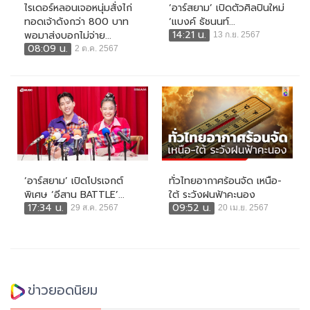
ไรเดอร์หลอนเจอหนุ่มสั่งไก่
‘อาร์สยาม’ เปิดตัวศิลปินใหม่
ทอดเจ้าดังกว่า 800 บาท
‘แบงค์ ธัชนนท์...
14:21 น.
พอมาส่งบอกไม่จ่าย...
13 ก.ย. 2567
08:09 น.
2 ต.ค. 2567
‘อาร์สยาม’ เปิดโปรเจกต์
ทั่วไทยอากาศร้อนจัด เหนือ-
พิเศษ ‘อีสาน BATTLE’...
ใต้ ระวังฝนฟ้าคะนอง
17:34 น.
09:52 น.
29 ส.ค. 2567
20 เม.ย. 2567
ข่าวยอดนิยม